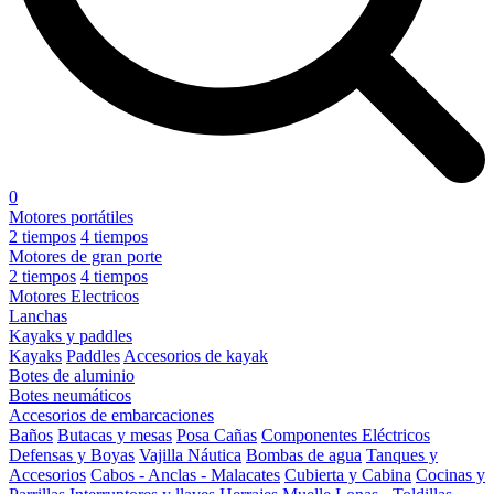
0
Motores portátiles
2 tiempos
4 tiempos
Motores de gran porte
2 tiempos
4 tiempos
Motores Electricos
Lanchas
Kayaks y paddles
Kayaks
Paddles
Accesorios de kayak
Botes de aluminio
Botes neumáticos
Accesorios de embarcaciones
Baños
Butacas y mesas
Posa Cañas
Componentes Eléctricos
Defensas y Boyas
Vajilla Náutica
Bombas de agua
Tanques y
Accesorios
Cabos - Anclas - Malacates
Cubierta y Cabina
Cocinas y