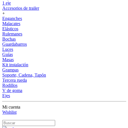
1 eje
Accesorios de trailer
+
Enganches
Malacates
Elásticos
Rulemanes
Bochas
Guardabarros
Luces
Guías
Masas
Kit instalación
Grampas
Soporte, Cadena, Tapón
Tercera rueda
Rodillos
V de goma
Ejes
Mi cuenta
Wishlist