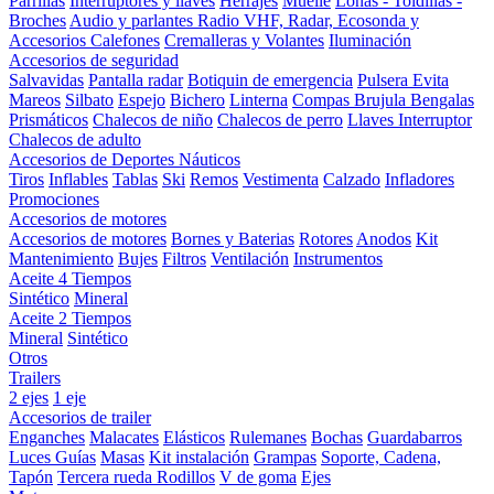
Parrillas
Interruptores y llaves
Herrajes
Muelle
Lonas - Toldillas -
Broches
Audio y parlantes
Radio VHF, Radar, Ecosonda y
Accesorios
Calefones
Cremalleras y Volantes
Iluminación
Accesorios de seguridad
Salvavidas
Pantalla radar
Botiquin de emergencia
Pulsera Evita
Mareos
Silbato
Espejo
Bichero
Linterna
Compas Brujula
Bengalas
Prismáticos
Chalecos de niño
Chalecos de perro
Llaves Interruptor
Chalecos de adulto
Accesorios de Deportes Náuticos
Tiros
Inflables
Tablas
Ski
Remos
Vestimenta
Calzado
Infladores
Promociones
Accesorios de motores
Accesorios de motores
Bornes y Baterias
Rotores
Anodos
Kit
Mantenimiento
Bujes
Filtros
Ventilación
Instrumentos
Aceite 4 Tiempos
Sintético
Mineral
Aceite 2 Tiempos
Mineral
Sintético
Otros
Trailers
2 ejes
1 eje
Accesorios de trailer
Enganches
Malacates
Elásticos
Rulemanes
Bochas
Guardabarros
Luces
Guías
Masas
Kit instalación
Grampas
Soporte, Cadena,
Tapón
Tercera rueda
Rodillos
V de goma
Ejes