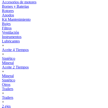
Accesorios de motores
Bornes y Baterias
Rotores
Anodos
Kit Mantenimiento
Bujes
Filtros
Ventilación
Instrumentos
Lubricantes
+
Aceite 4 Tiempos
+
Sintético
Mineral
Aceite 2 Tiempos
+
Mineral
Sintético
Otros
Trailers
+
Trailers
+
2 ejes