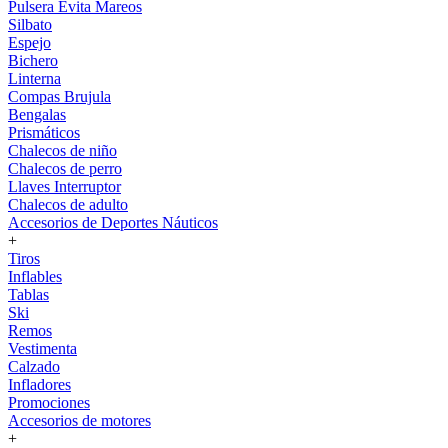
Pulsera Evita Mareos
Silbato
Espejo
Bichero
Linterna
Compas Brujula
Bengalas
Prismáticos
Chalecos de niño
Chalecos de perro
Llaves Interruptor
Chalecos de adulto
Accesorios de Deportes Náuticos
+
Tiros
Inflables
Tablas
Ski
Remos
Vestimenta
Calzado
Infladores
Promociones
Accesorios de motores
+