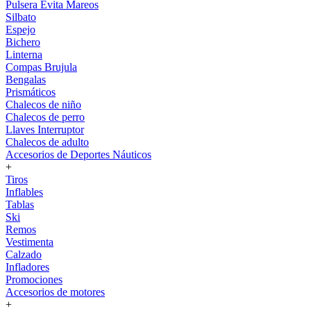
Pulsera Evita Mareos
Silbato
Espejo
Bichero
Linterna
Compas Brujula
Bengalas
Prismáticos
Chalecos de niño
Chalecos de perro
Llaves Interruptor
Chalecos de adulto
Accesorios de Deportes Náuticos
+
Tiros
Inflables
Tablas
Ski
Remos
Vestimenta
Calzado
Infladores
Promociones
Accesorios de motores
+