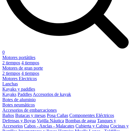
0
Motores portátiles
2 tiempos
4 tiempos
Motores de gran porte
2 tiempos
4 tiempos
Motores Electricos
Lanchas
Kayaks y paddles
Kayaks
Paddles
Accesorios de kayak
Botes de aluminio
Botes neumáticos
Accesorios de embarcaciones
Baños
Butacas y mesas
Posa Cañas
Componentes Eléctricos
Defensas y Boyas
Vajilla Náutica
Bombas de agua
Tanques y
Accesorios
Cabos - Anclas - Malacates
Cubierta y Cabina
Cocinas y