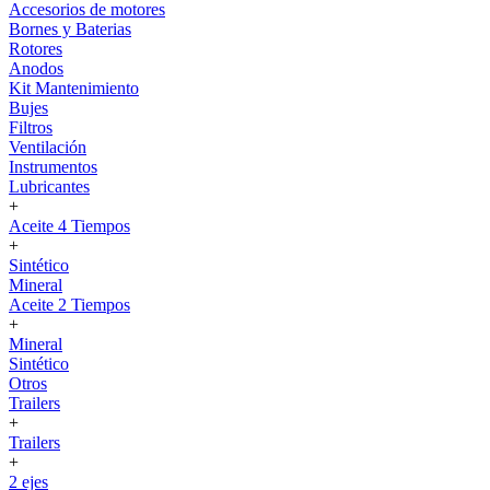
Accesorios de motores
Bornes y Baterias
Rotores
Anodos
Kit Mantenimiento
Bujes
Filtros
Ventilación
Instrumentos
Lubricantes
+
Aceite 4 Tiempos
+
Sintético
Mineral
Aceite 2 Tiempos
+
Mineral
Sintético
Otros
Trailers
+
Trailers
+
2 ejes