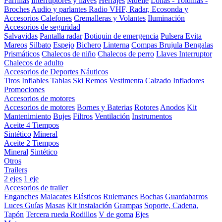
Parrillas
Interruptores y llaves
Herrajes
Muelle
Lonas - Toldillas -
Broches
Audio y parlantes
Radio VHF, Radar, Ecosonda y
Accesorios
Calefones
Cremalleras y Volantes
Iluminación
Accesorios de seguridad
Salvavidas
Pantalla radar
Botiquin de emergencia
Pulsera Evita
Mareos
Silbato
Espejo
Bichero
Linterna
Compas Brujula
Bengalas
Prismáticos
Chalecos de niño
Chalecos de perro
Llaves Interruptor
Chalecos de adulto
Accesorios de Deportes Náuticos
Tiros
Inflables
Tablas
Ski
Remos
Vestimenta
Calzado
Infladores
Promociones
Accesorios de motores
Accesorios de motores
Bornes y Baterias
Rotores
Anodos
Kit
Mantenimiento
Bujes
Filtros
Ventilación
Instrumentos
Aceite 4 Tiempos
Sintético
Mineral
Aceite 2 Tiempos
Mineral
Sintético
Otros
Trailers
2 ejes
1 eje
Accesorios de trailer
Enganches
Malacates
Elásticos
Rulemanes
Bochas
Guardabarros
Luces
Guías
Masas
Kit instalación
Grampas
Soporte, Cadena,
Tapón
Tercera rueda
Rodillos
V de goma
Ejes