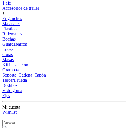
1 eje
Accesorios de trailer
+
Enganches
Malacates
Elásticos
Rulemanes
Bochas
Guardabarros
Luces
Guías
Masas
Kit instalación
Grampas
Soporte, Cadena, Tapón
Tercera rueda
Rodillos
V de goma
Ejes
Mi cuenta
Wishlist