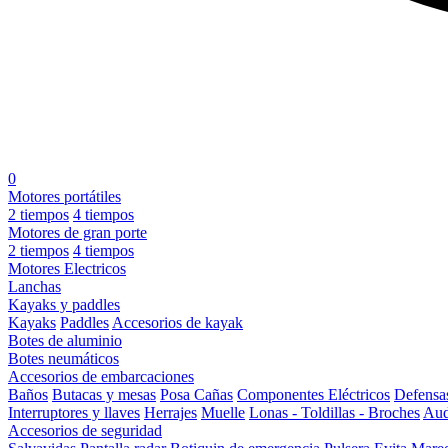
0
Motores portátiles
2 tiempos
4 tiempos
Motores de gran porte
2 tiempos
4 tiempos
Motores Electricos
Lanchas
Kayaks y paddles
Kayaks
Paddles
Accesorios de kayak
Botes de aluminio
Botes neumáticos
Accesorios de embarcaciones
Baños
Butacas y mesas
Posa Cañas
Componentes Eléctricos
Defensa
Interruptores y llaves
Herrajes
Muelle
Lonas - Toldillas - Broches
Aud
Accesorios de seguridad