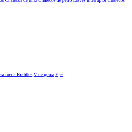
os
Chalecos de niño
Chalecos de perro
Llaves Interruptor
Chalecos
era rueda
Rodillos
V de goma
Ejes