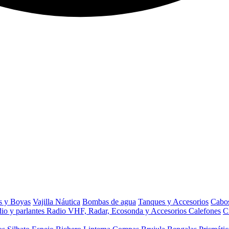
s y Boyas
Vajilla Náutica
Bombas de agua
Tanques y Accesorios
Cabos
io y parlantes
Radio VHF, Radar, Ecosonda y Accesorios
Calefones
C