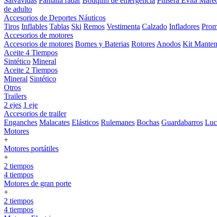
Salvavidas
Pantalla radar
Botiquin de emergencia
Pulsera Evita Mare
de adulto
Accesorios de Deportes Náuticos
Tiros
Inflables
Tablas
Ski
Remos
Vestimenta
Calzado
Infladores
Prom
Accesorios de motores
Accesorios de motores
Bornes y Baterias
Rotores
Anodos
Kit Manten
Aceite 4 Tiempos
Sintético
Mineral
Aceite 2 Tiempos
Mineral
Sintético
Otros
Trailers
2 ejes
1 eje
Accesorios de trailer
Enganches
Malacates
Elásticos
Rulemanes
Bochas
Guardabarros
Lu
Motores
+
Motores portátiles
+
2 tiempos
4 tiempos
Motores de gran porte
+
2 tiempos
4 tiempos