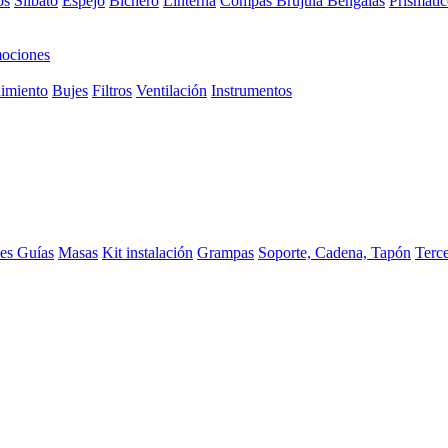
os
Silbato
Espejo
Bichero
Linterna
Compas Brujula
Bengalas
Prismátic
ociones
imiento
Bujes
Filtros
Ventilación
Instrumentos
ces
Guías
Masas
Kit instalación
Grampas
Soporte, Cadena, Tapón
Terc