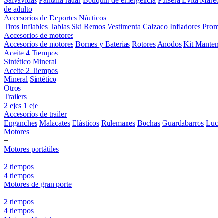
Salvavidas
Pantalla radar
Botiquin de emergencia
Pulsera Evita Mare
de adulto
Accesorios de Deportes Náuticos
Tiros
Inflables
Tablas
Ski
Remos
Vestimenta
Calzado
Infladores
Prom
Accesorios de motores
Accesorios de motores
Bornes y Baterias
Rotores
Anodos
Kit Manten
Aceite 4 Tiempos
Sintético
Mineral
Aceite 2 Tiempos
Mineral
Sintético
Otros
Trailers
2 ejes
1 eje
Accesorios de trailer
Enganches
Malacates
Elásticos
Rulemanes
Bochas
Guardabarros
Lu
Motores
+
Motores portátiles
+
2 tiempos
4 tiempos
Motores de gran porte
+
2 tiempos
4 tiempos