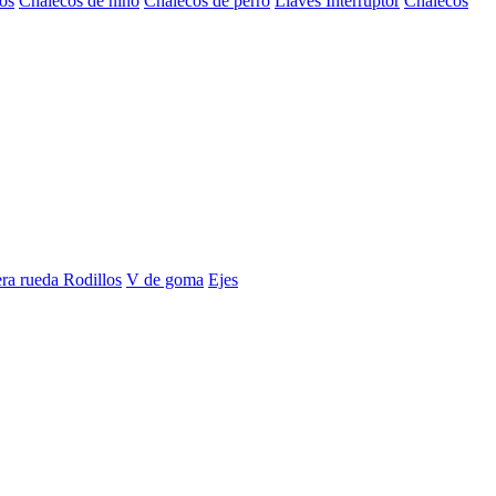
os
Chalecos de niño
Chalecos de perro
Llaves Interruptor
Chalecos
era rueda
Rodillos
V de goma
Ejes