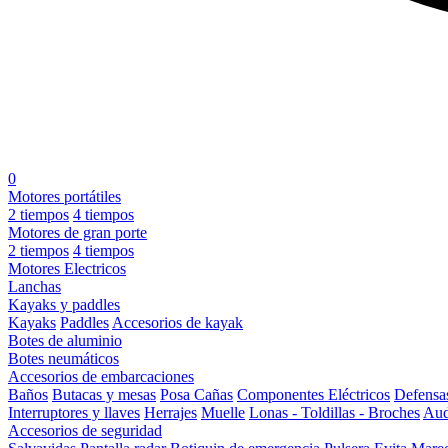
0
Motores portátiles
2 tiempos
4 tiempos
Motores de gran porte
2 tiempos
4 tiempos
Motores Electricos
Lanchas
Kayaks y paddles
Kayaks
Paddles
Accesorios de kayak
Botes de aluminio
Botes neumáticos
Accesorios de embarcaciones
Baños
Butacas y mesas
Posa Cañas
Componentes Eléctricos
Defensa
Interruptores y llaves
Herrajes
Muelle
Lonas - Toldillas - Broches
Aud
Accesorios de seguridad