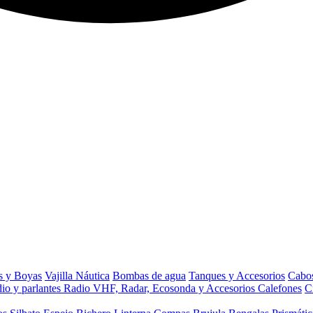
s y Boyas
Vajilla Náutica
Bombas de agua
Tanques y Accesorios
Cabos
io y parlantes
Radio VHF, Radar, Ecosonda y Accesorios
Calefones
C