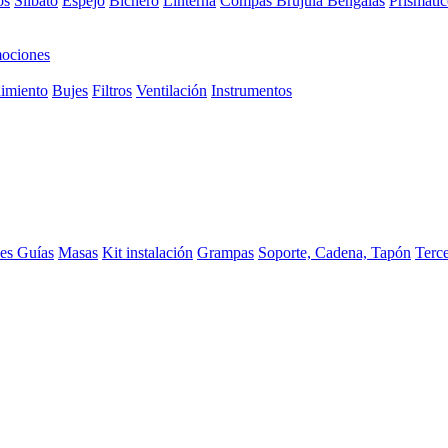
os
Silbato
Espejo
Bichero
Linterna
Compas Brujula
Bengalas
Prismátic
ociones
imiento
Bujes
Filtros
Ventilación
Instrumentos
ces
Guías
Masas
Kit instalación
Grampas
Soporte, Cadena, Tapón
Terc