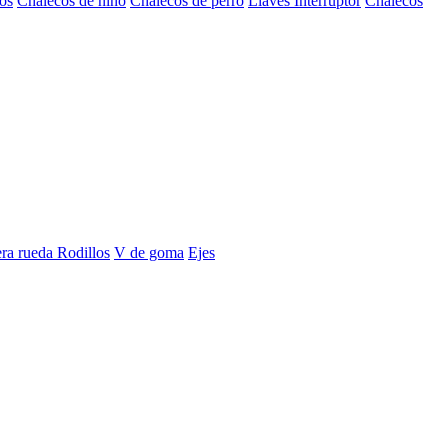
os
Chalecos de niño
Chalecos de perro
Llaves Interruptor
Chalecos
era rueda
Rodillos
V de goma
Ejes