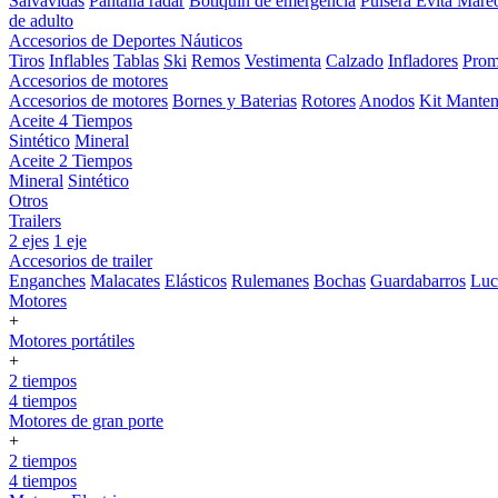
Salvavidas
Pantalla radar
Botiquin de emergencia
Pulsera Evita Mare
de adulto
Accesorios de Deportes Náuticos
Tiros
Inflables
Tablas
Ski
Remos
Vestimenta
Calzado
Infladores
Prom
Accesorios de motores
Accesorios de motores
Bornes y Baterias
Rotores
Anodos
Kit Manten
Aceite 4 Tiempos
Sintético
Mineral
Aceite 2 Tiempos
Mineral
Sintético
Otros
Trailers
2 ejes
1 eje
Accesorios de trailer
Enganches
Malacates
Elásticos
Rulemanes
Bochas
Guardabarros
Lu
Motores
+
Motores portátiles
+
2 tiempos
4 tiempos
Motores de gran porte
+
2 tiempos
4 tiempos