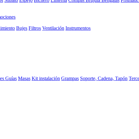
os
Silbato
Espejo
Bichero
Linterna
Compas Brujula
Bengalas
Prismátic
ociones
imiento
Bujes
Filtros
Ventilación
Instrumentos
ces
Guías
Masas
Kit instalación
Grampas
Soporte, Cadena, Tapón
Terc