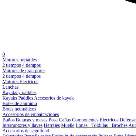
0
Motores portátiles
2 tiempos
4 tiempos
Motores de gran porte
2 tiempos
4 tiempos
Motores Electricos
Lanchas
Kayaks y paddles
Kayaks
Paddles
Accesorios de kayak
Botes de aluminio
Botes neumáticos
Accesorios de embarcaciones
Baños
Butacas y mesas
Posa Cañas
Componentes Eléctricos
Defensa
Interruptores y llaves
Herrajes
Muelle
Lonas - Toldillas - Broches
Aud
Accesorios de seguridad