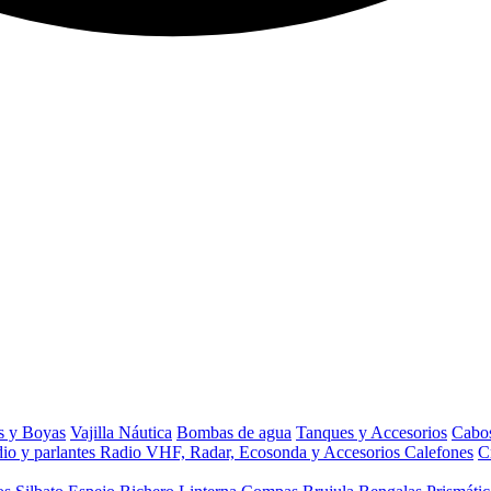
s y Boyas
Vajilla Náutica
Bombas de agua
Tanques y Accesorios
Cabos
io y parlantes
Radio VHF, Radar, Ecosonda y Accesorios
Calefones
C