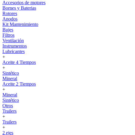
Accesorios de motores
Bornes y Baterias
Rotores
Anodos
Kit Mantenimiento
Bujes
Filtros
Ventilación
Instrumentos
Lubricantes
+
Aceite 4 Tiempos
+
Sintético
Mineral
Aceite 2 Tiempos
+
Mineral
Sintético
Otros
Trailers
+
Trailers
+
2 ejes