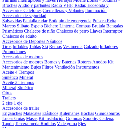
Parrillas
Interruptores y llaves
Herrajes
Muelle
Lonas - Toldillas -
Broches
Audio y parlantes
Radio VHF, Radar, Ecosonda y
Accesorios
Calefones
Cremalleras y Volantes
Iluminación
Accesorios de seguridad
Salvavidas
Pantalla radar
Botiquin de emergencia
Pulsera Evita
Mareos
Silbato
Espejo
Bichero
Linterna
Compas Brujula
Bengalas
Prismáticos
Chalecos de niño
Chalecos de perro
Llaves Interruptor
Chalecos de adulto
Accesorios de Deportes Náuticos
Tiros
Inflables
Tablas
Ski
Remos
Vestimenta
Calzado
Infladores
Promociones
Accesorios de motores
Accesorios de motores
Bornes y Baterias
Rotores
Anodos
Kit
Mantenimiento
Bujes
Filtros
Ventilación
Instrumentos
Aceite 4 Tiempos
Sintético
Mineral
Aceite 2 Tiempos
Mineral
Sintético
Otros
Trailers
2 ejes
1 eje
Accesorios de trailer
Enganches
Malacates
Elásticos
Rulemanes
Bochas
Guardabarros
Luces
Guías
Masas
Kit instalación
Grampas
Soporte, Cadena,
Tapón
Tercera rueda
Rodillos
V de goma
Ejes