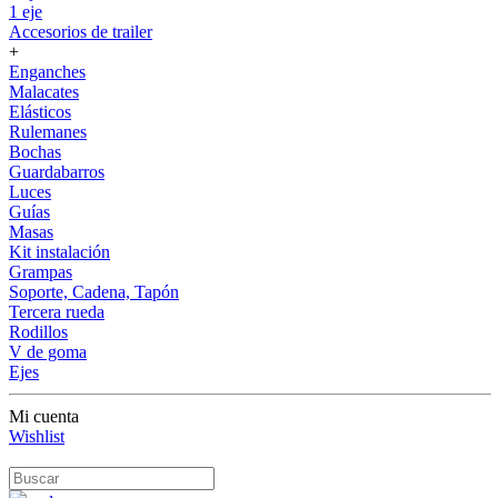
1 eje
Accesorios de trailer
+
Enganches
Malacates
Elásticos
Rulemanes
Bochas
Guardabarros
Luces
Guías
Masas
Kit instalación
Grampas
Soporte, Cadena, Tapón
Tercera rueda
Rodillos
V de goma
Ejes
Mi cuenta
Wishlist