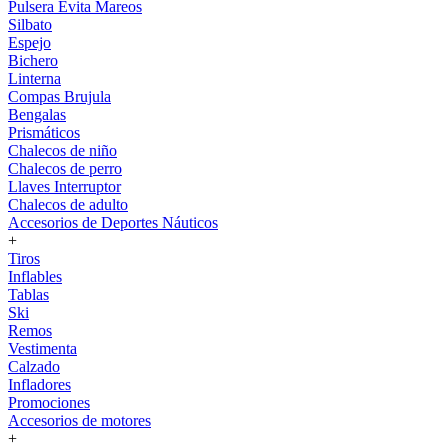
Pulsera Evita Mareos
Silbato
Espejo
Bichero
Linterna
Compas Brujula
Bengalas
Prismáticos
Chalecos de niño
Chalecos de perro
Llaves Interruptor
Chalecos de adulto
Accesorios de Deportes Náuticos
+
Tiros
Inflables
Tablas
Ski
Remos
Vestimenta
Calzado
Infladores
Promociones
Accesorios de motores
+