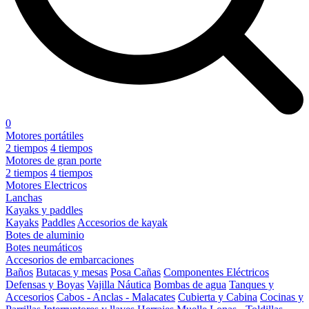
0
Motores portátiles
2 tiempos
4 tiempos
Motores de gran porte
2 tiempos
4 tiempos
Motores Electricos
Lanchas
Kayaks y paddles
Kayaks
Paddles
Accesorios de kayak
Botes de aluminio
Botes neumáticos
Accesorios de embarcaciones
Baños
Butacas y mesas
Posa Cañas
Componentes Eléctricos
Defensas y Boyas
Vajilla Náutica
Bombas de agua
Tanques y
Accesorios
Cabos - Anclas - Malacates
Cubierta y Cabina
Cocinas y