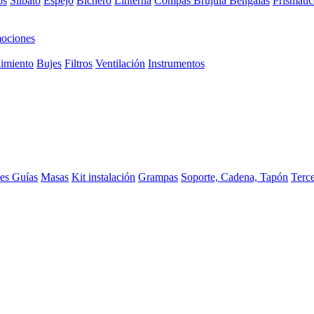
os
Silbato
Espejo
Bichero
Linterna
Compas Brujula
Bengalas
Prismátic
ociones
imiento
Bujes
Filtros
Ventilación
Instrumentos
ces
Guías
Masas
Kit instalación
Grampas
Soporte, Cadena, Tapón
Terc