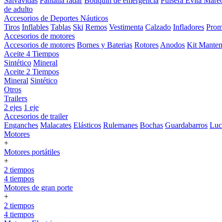
Salvavidas
Pantalla radar
Botiquin de emergencia
Pulsera Evita Mare
de adulto
Accesorios de Deportes Náuticos
Tiros
Inflables
Tablas
Ski
Remos
Vestimenta
Calzado
Infladores
Prom
Accesorios de motores
Accesorios de motores
Bornes y Baterias
Rotores
Anodos
Kit Manten
Aceite 4 Tiempos
Sintético
Mineral
Aceite 2 Tiempos
Mineral
Sintético
Otros
Trailers
2 ejes
1 eje
Accesorios de trailer
Enganches
Malacates
Elásticos
Rulemanes
Bochas
Guardabarros
Lu
Motores
+
Motores portátiles
+
2 tiempos
4 tiempos
Motores de gran porte
+
2 tiempos
4 tiempos