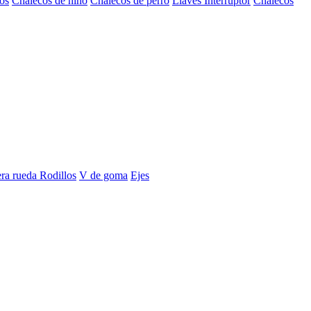
os
Chalecos de niño
Chalecos de perro
Llaves Interruptor
Chalecos
era rueda
Rodillos
V de goma
Ejes