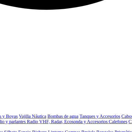
s y Boyas
Vajilla Náutica
Bombas de agua
Tanques y Accesorios
Cabos
io y parlantes
Radio VHF, Radar, Ecosonda y Accesorios
Calefones
C