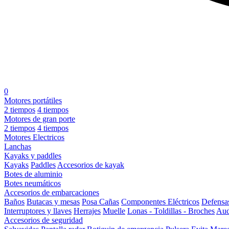
0
Motores portátiles
2 tiempos
4 tiempos
Motores de gran porte
2 tiempos
4 tiempos
Motores Electricos
Lanchas
Kayaks y paddles
Kayaks
Paddles
Accesorios de kayak
Botes de aluminio
Botes neumáticos
Accesorios de embarcaciones
Baños
Butacas y mesas
Posa Cañas
Componentes Eléctricos
Defensa
Interruptores y llaves
Herrajes
Muelle
Lonas - Toldillas - Broches
Aud
Accesorios de seguridad