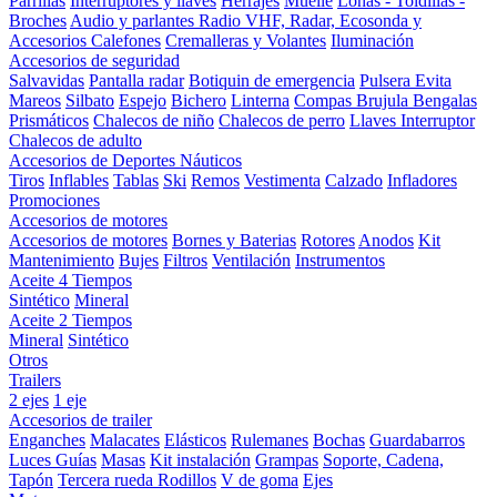
Parrillas
Interruptores y llaves
Herrajes
Muelle
Lonas - Toldillas -
Broches
Audio y parlantes
Radio VHF, Radar, Ecosonda y
Accesorios
Calefones
Cremalleras y Volantes
Iluminación
Accesorios de seguridad
Salvavidas
Pantalla radar
Botiquin de emergencia
Pulsera Evita
Mareos
Silbato
Espejo
Bichero
Linterna
Compas Brujula
Bengalas
Prismáticos
Chalecos de niño
Chalecos de perro
Llaves Interruptor
Chalecos de adulto
Accesorios de Deportes Náuticos
Tiros
Inflables
Tablas
Ski
Remos
Vestimenta
Calzado
Infladores
Promociones
Accesorios de motores
Accesorios de motores
Bornes y Baterias
Rotores
Anodos
Kit
Mantenimiento
Bujes
Filtros
Ventilación
Instrumentos
Aceite 4 Tiempos
Sintético
Mineral
Aceite 2 Tiempos
Mineral
Sintético
Otros
Trailers
2 ejes
1 eje
Accesorios de trailer
Enganches
Malacates
Elásticos
Rulemanes
Bochas
Guardabarros
Luces
Guías
Masas
Kit instalación
Grampas
Soporte, Cadena,
Tapón
Tercera rueda
Rodillos
V de goma
Ejes