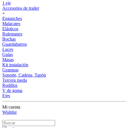
1 eje
Accesorios de trailer
+
Enganches
Malacates
Elásticos
Rulemanes
Bochas
Guardabarros
Luces
Guías
Masas
Kit instalación
Grampas
Soporte, Cadena, Tapón
Tercera rueda
Rodillos
V de goma
Ejes
Mi cuenta
Wishlist