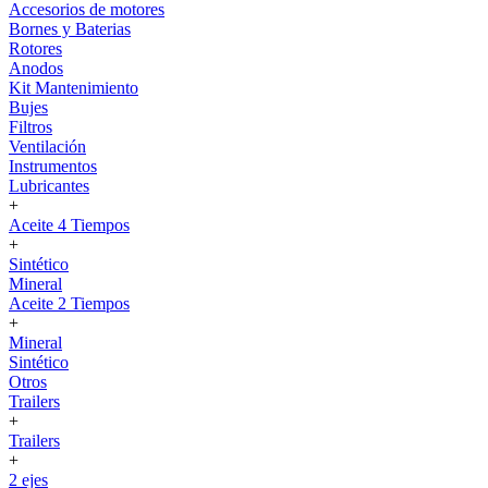
Accesorios de motores
Bornes y Baterias
Rotores
Anodos
Kit Mantenimiento
Bujes
Filtros
Ventilación
Instrumentos
Lubricantes
+
Aceite 4 Tiempos
+
Sintético
Mineral
Aceite 2 Tiempos
+
Mineral
Sintético
Otros
Trailers
+
Trailers
+
2 ejes