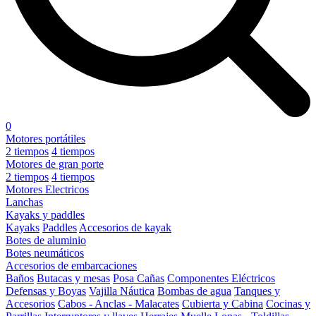
0
Motores portátiles
2 tiempos
4 tiempos
Motores de gran porte
2 tiempos
4 tiempos
Motores Electricos
Lanchas
Kayaks y paddles
Kayaks
Paddles
Accesorios de kayak
Botes de aluminio
Botes neumáticos
Accesorios de embarcaciones
Baños
Butacas y mesas
Posa Cañas
Componentes Eléctricos
Defensas y Boyas
Vajilla Náutica
Bombas de agua
Tanques y
Accesorios
Cabos - Anclas - Malacates
Cubierta y Cabina
Cocinas y