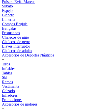
Pulsera Evita Mareos
Silbato
Espejo
Bichero
Linterna
Compas Brujula
Bengalas
Prismáticos
Chalecos de niño
Chalecos de perro
Llaves Interruptor
Chalecos de adulto
Accesorios de Deportes Náuticos
+
Tiros
Inflables
Tablas
Ski
Remos
Vestimenta
Calzado
Infladores
Promociones
Accesorios de motores
+