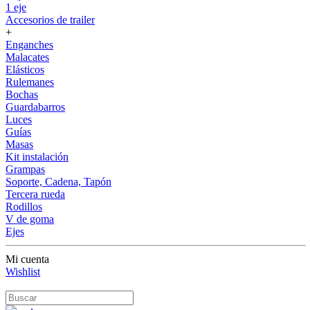
1 eje
Accesorios de trailer
+
Enganches
Malacates
Elásticos
Rulemanes
Bochas
Guardabarros
Luces
Guías
Masas
Kit instalación
Grampas
Soporte, Cadena, Tapón
Tercera rueda
Rodillos
V de goma
Ejes
Mi cuenta
Wishlist