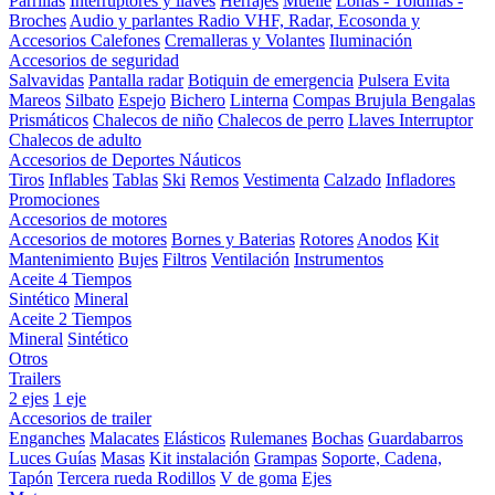
Parrillas
Interruptores y llaves
Herrajes
Muelle
Lonas - Toldillas -
Broches
Audio y parlantes
Radio VHF, Radar, Ecosonda y
Accesorios
Calefones
Cremalleras y Volantes
Iluminación
Accesorios de seguridad
Salvavidas
Pantalla radar
Botiquin de emergencia
Pulsera Evita
Mareos
Silbato
Espejo
Bichero
Linterna
Compas Brujula
Bengalas
Prismáticos
Chalecos de niño
Chalecos de perro
Llaves Interruptor
Chalecos de adulto
Accesorios de Deportes Náuticos
Tiros
Inflables
Tablas
Ski
Remos
Vestimenta
Calzado
Infladores
Promociones
Accesorios de motores
Accesorios de motores
Bornes y Baterias
Rotores
Anodos
Kit
Mantenimiento
Bujes
Filtros
Ventilación
Instrumentos
Aceite 4 Tiempos
Sintético
Mineral
Aceite 2 Tiempos
Mineral
Sintético
Otros
Trailers
2 ejes
1 eje
Accesorios de trailer
Enganches
Malacates
Elásticos
Rulemanes
Bochas
Guardabarros
Luces
Guías
Masas
Kit instalación
Grampas
Soporte, Cadena,
Tapón
Tercera rueda
Rodillos
V de goma
Ejes