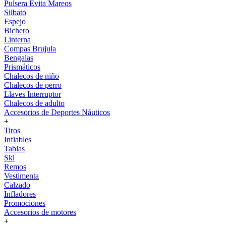
Pulsera Evita Mareos
Silbato
Espejo
Bichero
Linterna
Compas Brujula
Bengalas
Prismáticos
Chalecos de niño
Chalecos de perro
Llaves Interruptor
Chalecos de adulto
Accesorios de Deportes Náuticos
+
Tiros
Inflables
Tablas
Ski
Remos
Vestimenta
Calzado
Infladores
Promociones
Accesorios de motores
+