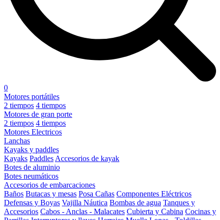
0
Motores portátiles
2 tiempos
4 tiempos
Motores de gran porte
2 tiempos
4 tiempos
Motores Electricos
Lanchas
Kayaks y paddles
Kayaks
Paddles
Accesorios de kayak
Botes de aluminio
Botes neumáticos
Accesorios de embarcaciones
Baños
Butacas y mesas
Posa Cañas
Componentes Eléctricos
Defensas y Boyas
Vajilla Náutica
Bombas de agua
Tanques y
Accesorios
Cabos - Anclas - Malacates
Cubierta y Cabina
Cocinas y