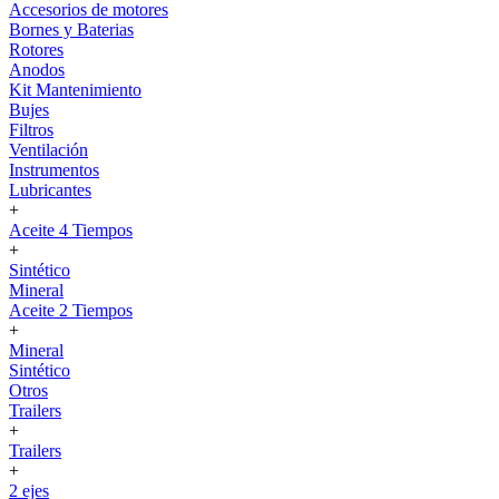
Accesorios de motores
Bornes y Baterias
Rotores
Anodos
Kit Mantenimiento
Bujes
Filtros
Ventilación
Instrumentos
Lubricantes
+
Aceite 4 Tiempos
+
Sintético
Mineral
Aceite 2 Tiempos
+
Mineral
Sintético
Otros
Trailers
+
Trailers
+
2 ejes