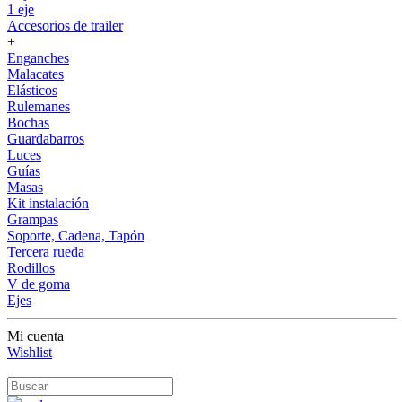
1 eje
Accesorios de trailer
+
Enganches
Malacates
Elásticos
Rulemanes
Bochas
Guardabarros
Luces
Guías
Masas
Kit instalación
Grampas
Soporte, Cadena, Tapón
Tercera rueda
Rodillos
V de goma
Ejes
Mi cuenta
Wishlist