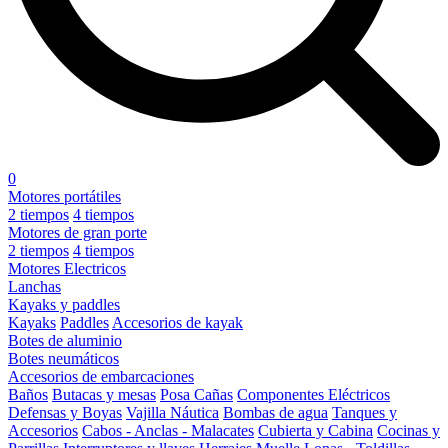
0
Motores portátiles
2 tiempos
4 tiempos
Motores de gran porte
2 tiempos
4 tiempos
Motores Electricos
Lanchas
Kayaks y paddles
Kayaks
Paddles
Accesorios de kayak
Botes de aluminio
Botes neumáticos
Accesorios de embarcaciones
Baños
Butacas y mesas
Posa Cañas
Componentes Eléctricos
Defensas y Boyas
Vajilla Náutica
Bombas de agua
Tanques y
Accesorios
Cabos - Anclas - Malacates
Cubierta y Cabina
Cocinas y