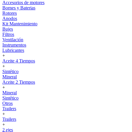
Accesorios de motores
Bornes y Baterias
Rotores
Anodos
Kit Mantenimiento
Bujes
Filtros
Ventilación
Instrumentos
Lubricantes
+
Aceite 4 Tiempos
+
Sintético
Mineral
Aceite 2 Tiempos
+
Mineral
Sintético
Otros
Trailers
+
Trailers
+
2 ejes