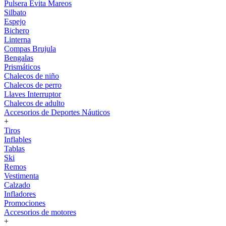
Pulsera Evita Mareos
Silbato
Espejo
Bichero
Linterna
Compas Brujula
Bengalas
Prismáticos
Chalecos de niño
Chalecos de perro
Llaves Interruptor
Chalecos de adulto
Accesorios de Deportes Náuticos
+
Tiros
Inflables
Tablas
Ski
Remos
Vestimenta
Calzado
Infladores
Promociones
Accesorios de motores
+