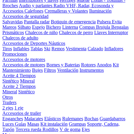
Parrillas
Interruptores y llaves
Herrajes
Muelle
Lonas - Toldillas -
Broches
Audio y parlantes
Radio VHF, Radar, Ecosonda y
Accesorios
Calefones
Cremalleras y Volantes
Iluminación
Accesorios de seguridad
Salvavidas
Pantalla radar
Botiquin de emergencia
Pulsera Evita
Mareos
Silbato
Espejo
Bichero
Linterna
Compas Brujula
Bengalas
Prismáticos
Chalecos de niño
Chalecos de perro
Llaves Interruptor
Chalecos de adulto
Accesorios de Deportes Náuticos
Tiros
Inflables
Tablas
Ski
Remos
Vestimenta
Calzado
Infladores
Promociones
Accesorios de motores
Accesorios de motores
Bornes y Baterias
Rotores
Anodos
Kit
Mantenimiento
Bujes
Filtros
Ventilación
Instrumentos
Aceite 4 Tiempos
Sintético
Mineral
Aceite 2 Tiempos
Mineral
Sintético
Otros
Trailers
2 ejes
1 eje
Accesorios de trailer
Enganches
Malacates
Elásticos
Rulemanes
Bochas
Guardabarros
Luces
Guías
Masas
Kit instalación
Grampas
Soporte, Cadena,
Tapón
Tercera rueda
Rodillos
V de goma
Ejes