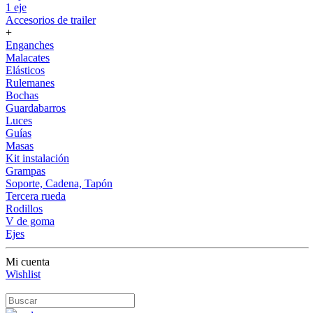
1 eje
Accesorios de trailer
+
Enganches
Malacates
Elásticos
Rulemanes
Bochas
Guardabarros
Luces
Guías
Masas
Kit instalación
Grampas
Soporte, Cadena, Tapón
Tercera rueda
Rodillos
V de goma
Ejes
Mi cuenta
Wishlist