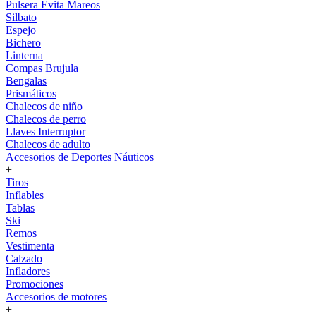
Pulsera Evita Mareos
Silbato
Espejo
Bichero
Linterna
Compas Brujula
Bengalas
Prismáticos
Chalecos de niño
Chalecos de perro
Llaves Interruptor
Chalecos de adulto
Accesorios de Deportes Náuticos
+
Tiros
Inflables
Tablas
Ski
Remos
Vestimenta
Calzado
Infladores
Promociones
Accesorios de motores
+