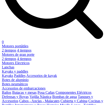
0
Motores portátiles
2 tiempos
4 tiempos
Motores de gran porte
2 tiempos
4 tiempos
Motores Electricos
Lanchas
Kayaks y paddles
Kayaks
Paddles
Accesorios de kayak
Botes de aluminio
Botes neumáticos
Accesorios de embarcaciones
Baños
Butacas y mesas
Posa Cañas
Componentes Eléctricos
Defensas y Boyas
Vajilla Náutica
Bombas de agua
Tanques y
Accesorios
Cabos - Anclas - Malacates
Cubierta y Cabina
Cocinas y