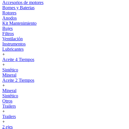
Accesorios de motores
Bornes y Baterias
Rotores
Anodos
Kit Mantenimiento
Bujes
Filtros
Ventilación
Instrumentos
Lubricantes
+
Aceite 4 Tiempos
+
Sintético
Mineral
Aceite 2 Tiempos
+
Mineral
Sintético
Otros
Trailers
+
Trailers
+
2 ejes