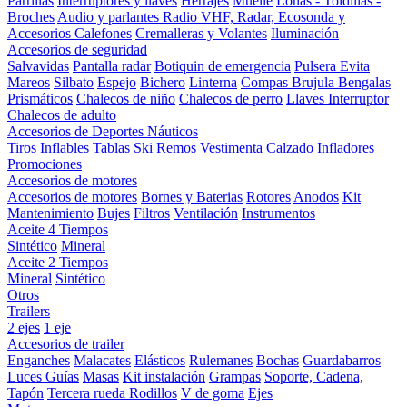
Parrillas
Interruptores y llaves
Herrajes
Muelle
Lonas - Toldillas -
Broches
Audio y parlantes
Radio VHF, Radar, Ecosonda y
Accesorios
Calefones
Cremalleras y Volantes
Iluminación
Accesorios de seguridad
Salvavidas
Pantalla radar
Botiquin de emergencia
Pulsera Evita
Mareos
Silbato
Espejo
Bichero
Linterna
Compas Brujula
Bengalas
Prismáticos
Chalecos de niño
Chalecos de perro
Llaves Interruptor
Chalecos de adulto
Accesorios de Deportes Náuticos
Tiros
Inflables
Tablas
Ski
Remos
Vestimenta
Calzado
Infladores
Promociones
Accesorios de motores
Accesorios de motores
Bornes y Baterias
Rotores
Anodos
Kit
Mantenimiento
Bujes
Filtros
Ventilación
Instrumentos
Aceite 4 Tiempos
Sintético
Mineral
Aceite 2 Tiempos
Mineral
Sintético
Otros
Trailers
2 ejes
1 eje
Accesorios de trailer
Enganches
Malacates
Elásticos
Rulemanes
Bochas
Guardabarros
Luces
Guías
Masas
Kit instalación
Grampas
Soporte, Cadena,
Tapón
Tercera rueda
Rodillos
V de goma
Ejes