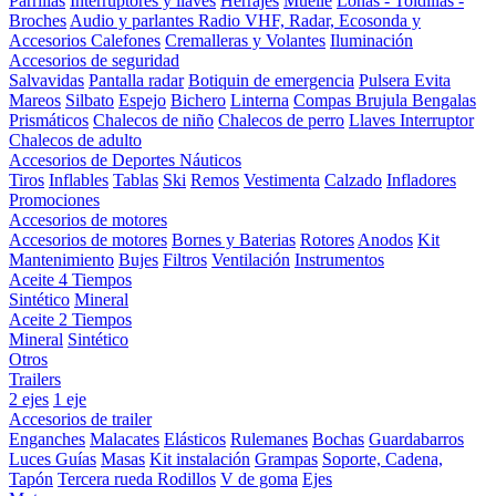
Parrillas
Interruptores y llaves
Herrajes
Muelle
Lonas - Toldillas -
Broches
Audio y parlantes
Radio VHF, Radar, Ecosonda y
Accesorios
Calefones
Cremalleras y Volantes
Iluminación
Accesorios de seguridad
Salvavidas
Pantalla radar
Botiquin de emergencia
Pulsera Evita
Mareos
Silbato
Espejo
Bichero
Linterna
Compas Brujula
Bengalas
Prismáticos
Chalecos de niño
Chalecos de perro
Llaves Interruptor
Chalecos de adulto
Accesorios de Deportes Náuticos
Tiros
Inflables
Tablas
Ski
Remos
Vestimenta
Calzado
Infladores
Promociones
Accesorios de motores
Accesorios de motores
Bornes y Baterias
Rotores
Anodos
Kit
Mantenimiento
Bujes
Filtros
Ventilación
Instrumentos
Aceite 4 Tiempos
Sintético
Mineral
Aceite 2 Tiempos
Mineral
Sintético
Otros
Trailers
2 ejes
1 eje
Accesorios de trailer
Enganches
Malacates
Elásticos
Rulemanes
Bochas
Guardabarros
Luces
Guías
Masas
Kit instalación
Grampas
Soporte, Cadena,
Tapón
Tercera rueda
Rodillos
V de goma
Ejes