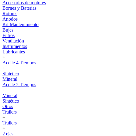
Accesorios de motores
Bornes y Baterias
Rotores
Anodos
Kit Mantenimiento
Bujes
Filtros
Ventilación
Instrumentos
Lubricantes
+
Aceite 4 Tiempos
+
Sintético
Mineral
Aceite 2 Tiempos
+
Mineral
Sintético
Otros
Trailers
+
Trailers
+
2 ejes