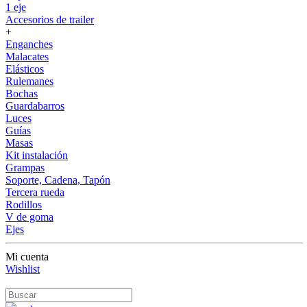
1 eje
Accesorios de trailer
+
Enganches
Malacates
Elásticos
Rulemanes
Bochas
Guardabarros
Luces
Guías
Masas
Kit instalación
Grampas
Soporte, Cadena, Tapón
Tercera rueda
Rodillos
V de goma
Ejes
Mi cuenta
Wishlist