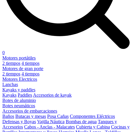
0
Motores portátiles
2 tiempos
4 tiempos
Motores de gran porte
2 tiempos
4 tiempos
Motores Electricos
Lanchas
Kayaks y paddles
Kayaks
Paddles
Accesorios de kayak
Botes de aluminio
Botes neumáticos
Accesorios de embarcaciones
Baños
Butacas y mesas
Posa Cañas
Componentes Eléctricos
Defensas y Boyas
Vajilla Náutica
Bombas de agua
Tanques y
Accesorios
Cabos - Anclas - Malacates
Cubierta y Cabina
Cocinas y