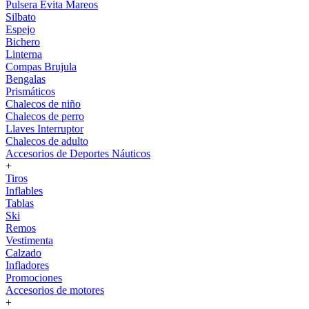
Pulsera Evita Mareos
Silbato
Espejo
Bichero
Linterna
Compas Brujula
Bengalas
Prismáticos
Chalecos de niño
Chalecos de perro
Llaves Interruptor
Chalecos de adulto
Accesorios de Deportes Náuticos
+
Tiros
Inflables
Tablas
Ski
Remos
Vestimenta
Calzado
Infladores
Promociones
Accesorios de motores
+