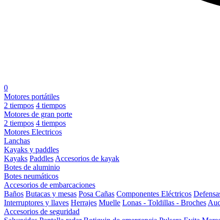
0
Motores portátiles
2 tiempos
4 tiempos
Motores de gran porte
2 tiempos
4 tiempos
Motores Electricos
Lanchas
Kayaks y paddles
Kayaks
Paddles
Accesorios de kayak
Botes de aluminio
Botes neumáticos
Accesorios de embarcaciones
Baños
Butacas y mesas
Posa Cañas
Componentes Eléctricos
Defensa
Interruptores y llaves
Herrajes
Muelle
Lonas - Toldillas - Broches
Aud
Accesorios de seguridad