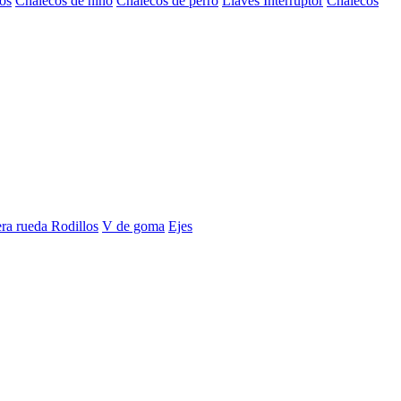
os
Chalecos de niño
Chalecos de perro
Llaves Interruptor
Chalecos
era rueda
Rodillos
V de goma
Ejes