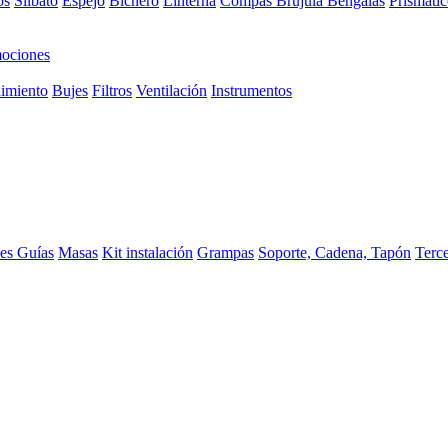
os
Silbato
Espejo
Bichero
Linterna
Compas Brujula
Bengalas
Prismátic
ociones
imiento
Bujes
Filtros
Ventilación
Instrumentos
ces
Guías
Masas
Kit instalación
Grampas
Soporte, Cadena, Tapón
Terc