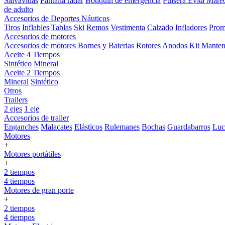
Salvavidas
Pantalla radar
Botiquin de emergencia
Pulsera Evita Mare
de adulto
Accesorios de Deportes Náuticos
Tiros
Inflables
Tablas
Ski
Remos
Vestimenta
Calzado
Infladores
Prom
Accesorios de motores
Accesorios de motores
Bornes y Baterias
Rotores
Anodos
Kit Manten
Aceite 4 Tiempos
Sintético
Mineral
Aceite 2 Tiempos
Mineral
Sintético
Otros
Trailers
2 ejes
1 eje
Accesorios de trailer
Enganches
Malacates
Elásticos
Rulemanes
Bochas
Guardabarros
Lu
Motores
+
Motores portátiles
+
2 tiempos
4 tiempos
Motores de gran porte
+
2 tiempos
4 tiempos