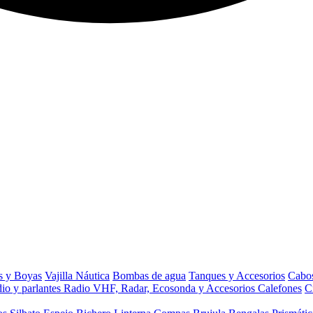
s y Boyas
Vajilla Náutica
Bombas de agua
Tanques y Accesorios
Cabos
io y parlantes
Radio VHF, Radar, Ecosonda y Accesorios
Calefones
C