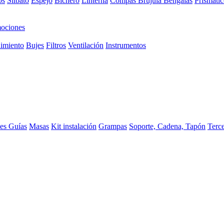
os
Silbato
Espejo
Bichero
Linterna
Compas Brujula
Bengalas
Prismátic
ociones
imiento
Bujes
Filtros
Ventilación
Instrumentos
ces
Guías
Masas
Kit instalación
Grampas
Soporte, Cadena, Tapón
Terc