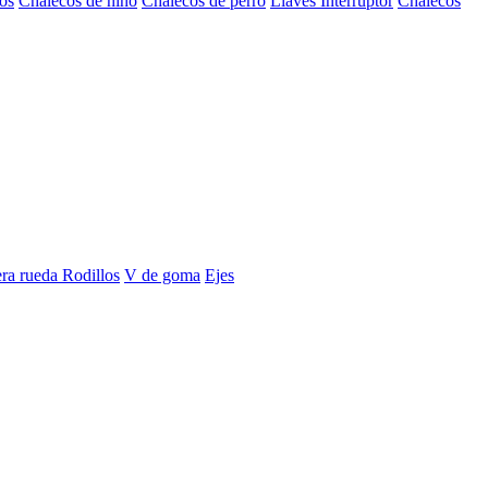
os
Chalecos de niño
Chalecos de perro
Llaves Interruptor
Chalecos
era rueda
Rodillos
V de goma
Ejes