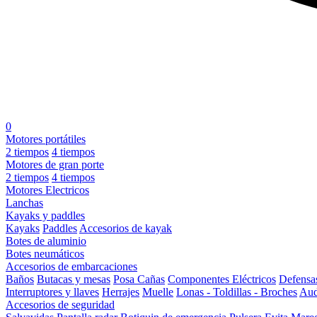
0
Motores portátiles
2 tiempos
4 tiempos
Motores de gran porte
2 tiempos
4 tiempos
Motores Electricos
Lanchas
Kayaks y paddles
Kayaks
Paddles
Accesorios de kayak
Botes de aluminio
Botes neumáticos
Accesorios de embarcaciones
Baños
Butacas y mesas
Posa Cañas
Componentes Eléctricos
Defensa
Interruptores y llaves
Herrajes
Muelle
Lonas - Toldillas - Broches
Aud
Accesorios de seguridad