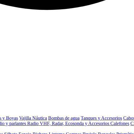
s y Boyas
Vajilla Náutica
Bombas de agua
Tanques y Accesorios
Cabos
io y parlantes
Radio VHF, Radar, Ecosonda y Accesorios
Calefones
C