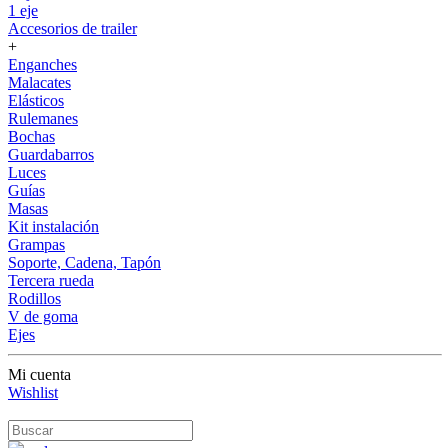
1 eje
Accesorios de trailer
+
Enganches
Malacates
Elásticos
Rulemanes
Bochas
Guardabarros
Luces
Guías
Masas
Kit instalación
Grampas
Soporte, Cadena, Tapón
Tercera rueda
Rodillos
V de goma
Ejes
Mi cuenta
Wishlist