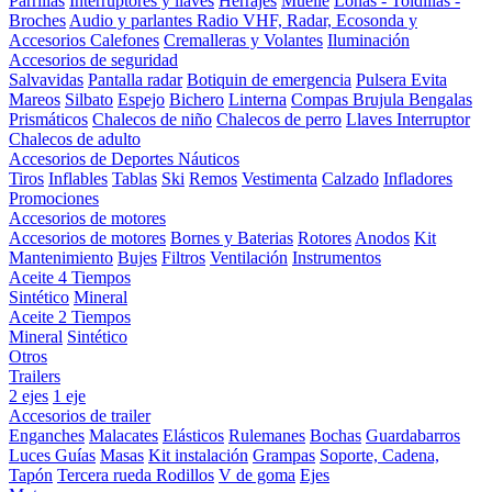
Parrillas
Interruptores y llaves
Herrajes
Muelle
Lonas - Toldillas -
Broches
Audio y parlantes
Radio VHF, Radar, Ecosonda y
Accesorios
Calefones
Cremalleras y Volantes
Iluminación
Accesorios de seguridad
Salvavidas
Pantalla radar
Botiquin de emergencia
Pulsera Evita
Mareos
Silbato
Espejo
Bichero
Linterna
Compas Brujula
Bengalas
Prismáticos
Chalecos de niño
Chalecos de perro
Llaves Interruptor
Chalecos de adulto
Accesorios de Deportes Náuticos
Tiros
Inflables
Tablas
Ski
Remos
Vestimenta
Calzado
Infladores
Promociones
Accesorios de motores
Accesorios de motores
Bornes y Baterias
Rotores
Anodos
Kit
Mantenimiento
Bujes
Filtros
Ventilación
Instrumentos
Aceite 4 Tiempos
Sintético
Mineral
Aceite 2 Tiempos
Mineral
Sintético
Otros
Trailers
2 ejes
1 eje
Accesorios de trailer
Enganches
Malacates
Elásticos
Rulemanes
Bochas
Guardabarros
Luces
Guías
Masas
Kit instalación
Grampas
Soporte, Cadena,
Tapón
Tercera rueda
Rodillos
V de goma
Ejes