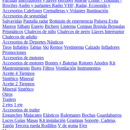
Parrillas
Interruptores y llaves
Herrajes
Muelle
Lonas - Toldillas -
Broches
Audio y parlantes
Radio VHF, Radar, Ecosonda y
Accesorios
Calefones
Cremalleras y Volantes
Iluminación
Accesorios de seguridad
Salvavidas
Pantalla radar
Botiquin de emergencia
Pulsera Evita
Mareos
Silbato
Espejo
Bichero
Linterna
Compas Brujula
Bengalas
Prismáticos
Chalecos de niño
Chalecos de perro
Llaves Interruptor
Chalecos de adulto
Accesorios de Deportes Náuticos
Tiros
Inflables
Tablas
Ski
Remos
Vestimenta
Calzado
Infladores
Promociones
Accesorios de motores
Accesorios de motores
Bornes y Baterias
Rotores
Anodos
Kit
Mantenimiento
Bujes
Filtros
Ventilación
Instrumentos
Aceite 4 Tiempos
Sintético
Mineral
Aceite 2 Tiempos
Mineral
Sintético
Otros
Trailers
2 ejes
1 eje
Accesorios de trailer
Enganches
Malacates
Elásticos
Rulemanes
Bochas
Guardabarros
Luces
Guías
Masas
Kit instalación
Grampas
Soporte, Cadena,
Tapón
Tercera rueda
Rodillos
V de goma
Ejes