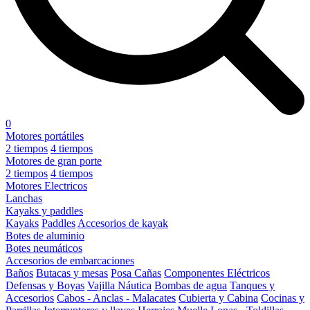
0
Motores portátiles
2 tiempos
4 tiempos
Motores de gran porte
2 tiempos
4 tiempos
Motores Electricos
Lanchas
Kayaks y paddles
Kayaks
Paddles
Accesorios de kayak
Botes de aluminio
Botes neumáticos
Accesorios de embarcaciones
Baños
Butacas y mesas
Posa Cañas
Componentes Eléctricos
Defensas y Boyas
Vajilla Náutica
Bombas de agua
Tanques y
Accesorios
Cabos - Anclas - Malacates
Cubierta y Cabina
Cocinas y