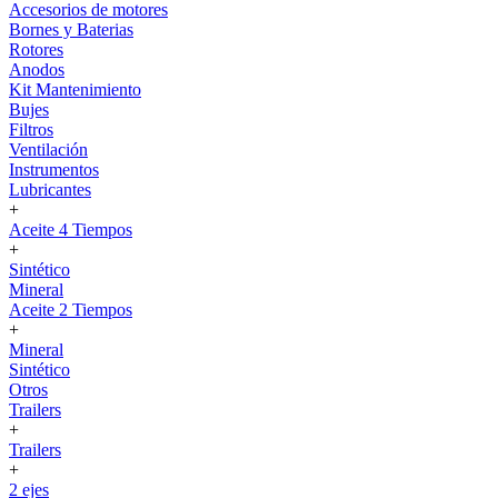
Accesorios de motores
Bornes y Baterias
Rotores
Anodos
Kit Mantenimiento
Bujes
Filtros
Ventilación
Instrumentos
Lubricantes
+
Aceite 4 Tiempos
+
Sintético
Mineral
Aceite 2 Tiempos
+
Mineral
Sintético
Otros
Trailers
+
Trailers
+
2 ejes