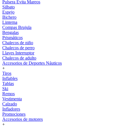
Pulsera Evita Mareos
Silbato
Espejo
Bichero
Linterna
Compas Brujula
Bengalas
Prismáticos
Chalecos de niño
Chalecos de perro
Llaves Interruptor
Chalecos de adulto
Accesorios de Deportes Náuticos
+
Tiros
Inflables
Tablas
Ski
Remos
Vestimenta
Calzado
Infladores
Promociones
Accesorios de motores
+