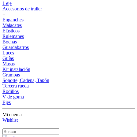
1 eje
Accesorios de trailer
+
Enganches
Malacates
Elásticos
Rulemanes
Bochas
Guardabarros
Luces
Guías
Masas
Kit instalación
Grampas
Soporte, Cadena, Tapón
Tercera rueda
Rodillos
V de goma
Ejes
Mi cuenta
Wishlist