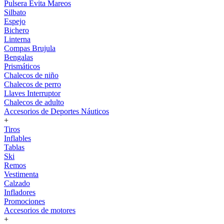
Pulsera Evita Mareos
Silbato
Espejo
Bichero
Linterna
Compas Brujula
Bengalas
Prismáticos
Chalecos de niño
Chalecos de perro
Llaves Interruptor
Chalecos de adulto
Accesorios de Deportes Náuticos
+
Tiros
Inflables
Tablas
Ski
Remos
Vestimenta
Calzado
Infladores
Promociones
Accesorios de motores
+