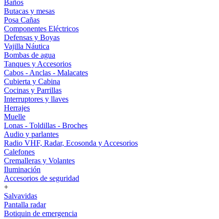
Baños
Butacas y mesas
Posa Cañas
Componentes Eléctricos
Defensas y Boyas
Vajilla Náutica
Bombas de agua
Tanques y Accesorios
Cabos - Anclas - Malacates
Cubierta y Cabina
Cocinas y Parrillas
Interruptores y llaves
Herrajes
Muelle
Lonas - Toldillas - Broches
Audio y parlantes
Radio VHF, Radar, Ecosonda y Accesorios
Calefones
Cremalleras y Volantes
Iluminación
Accesorios de seguridad
+
Salvavidas
Pantalla radar
Botiquin de emergencia