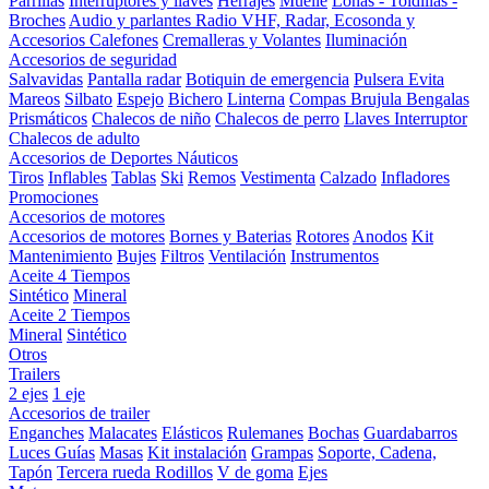
Parrillas
Interruptores y llaves
Herrajes
Muelle
Lonas - Toldillas -
Broches
Audio y parlantes
Radio VHF, Radar, Ecosonda y
Accesorios
Calefones
Cremalleras y Volantes
Iluminación
Accesorios de seguridad
Salvavidas
Pantalla radar
Botiquin de emergencia
Pulsera Evita
Mareos
Silbato
Espejo
Bichero
Linterna
Compas Brujula
Bengalas
Prismáticos
Chalecos de niño
Chalecos de perro
Llaves Interruptor
Chalecos de adulto
Accesorios de Deportes Náuticos
Tiros
Inflables
Tablas
Ski
Remos
Vestimenta
Calzado
Infladores
Promociones
Accesorios de motores
Accesorios de motores
Bornes y Baterias
Rotores
Anodos
Kit
Mantenimiento
Bujes
Filtros
Ventilación
Instrumentos
Aceite 4 Tiempos
Sintético
Mineral
Aceite 2 Tiempos
Mineral
Sintético
Otros
Trailers
2 ejes
1 eje
Accesorios de trailer
Enganches
Malacates
Elásticos
Rulemanes
Bochas
Guardabarros
Luces
Guías
Masas
Kit instalación
Grampas
Soporte, Cadena,
Tapón
Tercera rueda
Rodillos
V de goma
Ejes