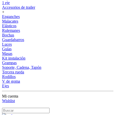
1 eje
Accesorios de trailer
+
Enganches
Malacates
Elásticos
Rulemanes
Bochas
Guardabarros
Luces
Guías
Masas
Kit instalación
Grampas
Soporte, Cadena, Tapón
Tercera rueda
Rodillos
V de goma
Ejes
Mi cuenta
Wishlist