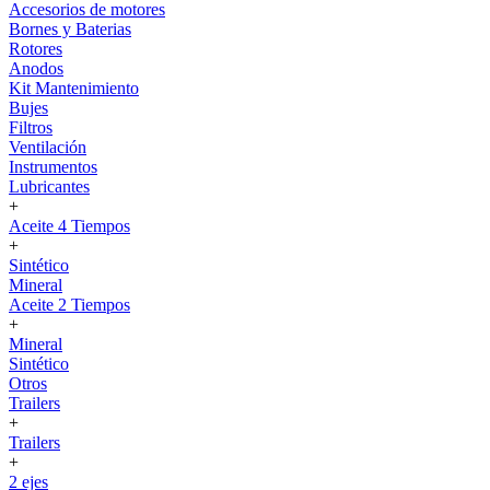
Accesorios de motores
Bornes y Baterias
Rotores
Anodos
Kit Mantenimiento
Bujes
Filtros
Ventilación
Instrumentos
Lubricantes
+
Aceite 4 Tiempos
+
Sintético
Mineral
Aceite 2 Tiempos
+
Mineral
Sintético
Otros
Trailers
+
Trailers
+
2 ejes