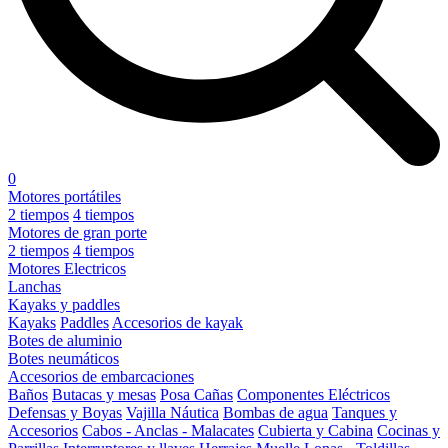
0
Motores portátiles
2 tiempos
4 tiempos
Motores de gran porte
2 tiempos
4 tiempos
Motores Electricos
Lanchas
Kayaks y paddles
Kayaks
Paddles
Accesorios de kayak
Botes de aluminio
Botes neumáticos
Accesorios de embarcaciones
Baños
Butacas y mesas
Posa Cañas
Componentes Eléctricos
Defensas y Boyas
Vajilla Náutica
Bombas de agua
Tanques y
Accesorios
Cabos - Anclas - Malacates
Cubierta y Cabina
Cocinas y