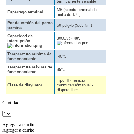
térmicamente sensible
M6 (acepta terminal de
Espárrago terminal
anillo de 1/4")
Par de torsión del perno
50 pulg-lb (5,65 Nm)
terminal
Capacidad de
3000A @ 48V
interrupción
Temperatura mínima de
-40°C
funcionamiento
Temperatura máxima de
85°C
funcionamiento
Tipo III - reinicio
Clase de disyuntor
conmutable/manual -
disparo libre
Cantidad
-
+
Agregar a carrito
Agregar a carrito