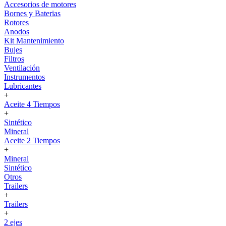
Accesorios de motores
Bornes y Baterias
Rotores
Anodos
Kit Mantenimiento
Bujes
Filtros
Ventilación
Instrumentos
Lubricantes
+
Aceite 4 Tiempos
+
Sintético
Mineral
Aceite 2 Tiempos
+
Mineral
Sintético
Otros
Trailers
+
Trailers
+
2 ejes