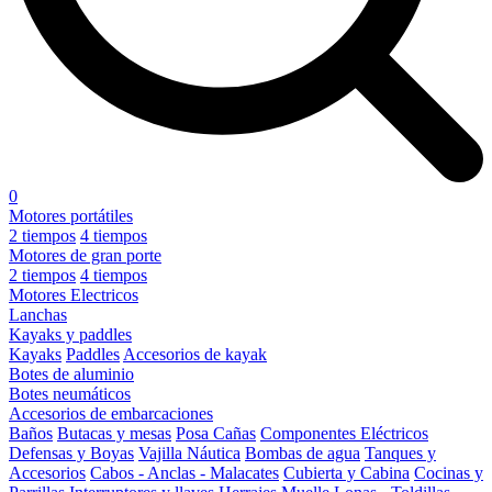
0
Motores portátiles
2 tiempos
4 tiempos
Motores de gran porte
2 tiempos
4 tiempos
Motores Electricos
Lanchas
Kayaks y paddles
Kayaks
Paddles
Accesorios de kayak
Botes de aluminio
Botes neumáticos
Accesorios de embarcaciones
Baños
Butacas y mesas
Posa Cañas
Componentes Eléctricos
Defensas y Boyas
Vajilla Náutica
Bombas de agua
Tanques y
Accesorios
Cabos - Anclas - Malacates
Cubierta y Cabina
Cocinas y