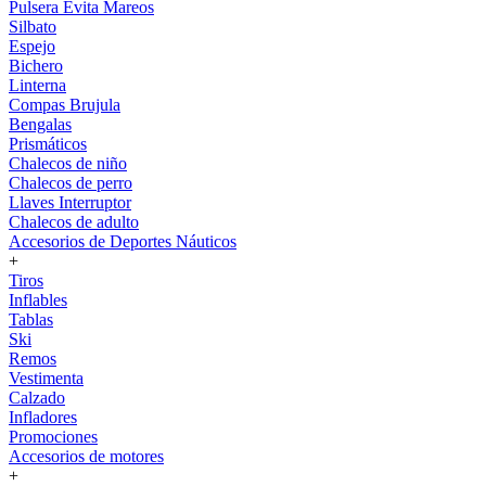
Pulsera Evita Mareos
Silbato
Espejo
Bichero
Linterna
Compas Brujula
Bengalas
Prismáticos
Chalecos de niño
Chalecos de perro
Llaves Interruptor
Chalecos de adulto
Accesorios de Deportes Náuticos
+
Tiros
Inflables
Tablas
Ski
Remos
Vestimenta
Calzado
Infladores
Promociones
Accesorios de motores
+