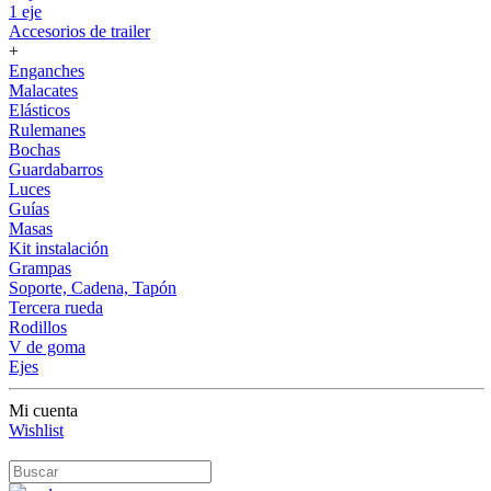
1 eje
Accesorios de trailer
+
Enganches
Malacates
Elásticos
Rulemanes
Bochas
Guardabarros
Luces
Guías
Masas
Kit instalación
Grampas
Soporte, Cadena, Tapón
Tercera rueda
Rodillos
V de goma
Ejes
Mi cuenta
Wishlist