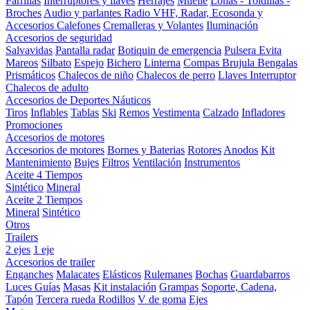
Parrillas
Interruptores y llaves
Herrajes
Muelle
Lonas - Toldillas -
Broches
Audio y parlantes
Radio VHF, Radar, Ecosonda y
Accesorios
Calefones
Cremalleras y Volantes
Iluminación
Accesorios de seguridad
Salvavidas
Pantalla radar
Botiquin de emergencia
Pulsera Evita
Mareos
Silbato
Espejo
Bichero
Linterna
Compas Brujula
Bengalas
Prismáticos
Chalecos de niño
Chalecos de perro
Llaves Interruptor
Chalecos de adulto
Accesorios de Deportes Náuticos
Tiros
Inflables
Tablas
Ski
Remos
Vestimenta
Calzado
Infladores
Promociones
Accesorios de motores
Accesorios de motores
Bornes y Baterias
Rotores
Anodos
Kit
Mantenimiento
Bujes
Filtros
Ventilación
Instrumentos
Aceite 4 Tiempos
Sintético
Mineral
Aceite 2 Tiempos
Mineral
Sintético
Otros
Trailers
2 ejes
1 eje
Accesorios de trailer
Enganches
Malacates
Elásticos
Rulemanes
Bochas
Guardabarros
Luces
Guías
Masas
Kit instalación
Grampas
Soporte, Cadena,
Tapón
Tercera rueda
Rodillos
V de goma
Ejes