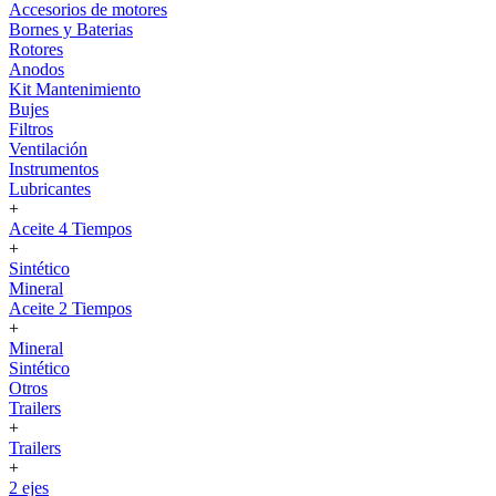
Accesorios de motores
Bornes y Baterias
Rotores
Anodos
Kit Mantenimiento
Bujes
Filtros
Ventilación
Instrumentos
Lubricantes
+
Aceite 4 Tiempos
+
Sintético
Mineral
Aceite 2 Tiempos
+
Mineral
Sintético
Otros
Trailers
+
Trailers
+
2 ejes