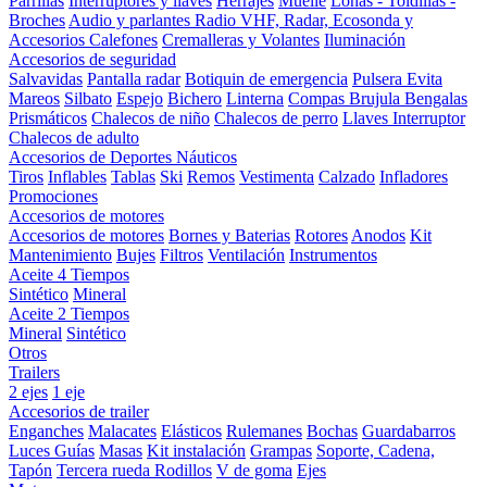
Parrillas
Interruptores y llaves
Herrajes
Muelle
Lonas - Toldillas -
Broches
Audio y parlantes
Radio VHF, Radar, Ecosonda y
Accesorios
Calefones
Cremalleras y Volantes
Iluminación
Accesorios de seguridad
Salvavidas
Pantalla radar
Botiquin de emergencia
Pulsera Evita
Mareos
Silbato
Espejo
Bichero
Linterna
Compas Brujula
Bengalas
Prismáticos
Chalecos de niño
Chalecos de perro
Llaves Interruptor
Chalecos de adulto
Accesorios de Deportes Náuticos
Tiros
Inflables
Tablas
Ski
Remos
Vestimenta
Calzado
Infladores
Promociones
Accesorios de motores
Accesorios de motores
Bornes y Baterias
Rotores
Anodos
Kit
Mantenimiento
Bujes
Filtros
Ventilación
Instrumentos
Aceite 4 Tiempos
Sintético
Mineral
Aceite 2 Tiempos
Mineral
Sintético
Otros
Trailers
2 ejes
1 eje
Accesorios de trailer
Enganches
Malacates
Elásticos
Rulemanes
Bochas
Guardabarros
Luces
Guías
Masas
Kit instalación
Grampas
Soporte, Cadena,
Tapón
Tercera rueda
Rodillos
V de goma
Ejes