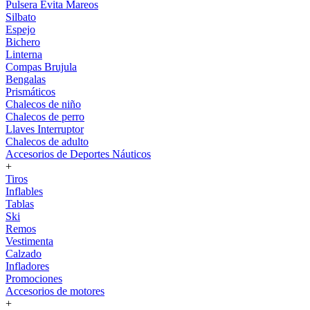
Pulsera Evita Mareos
Silbato
Espejo
Bichero
Linterna
Compas Brujula
Bengalas
Prismáticos
Chalecos de niño
Chalecos de perro
Llaves Interruptor
Chalecos de adulto
Accesorios de Deportes Náuticos
+
Tiros
Inflables
Tablas
Ski
Remos
Vestimenta
Calzado
Infladores
Promociones
Accesorios de motores
+