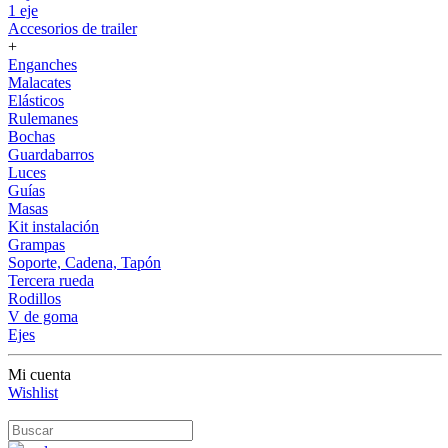
1 eje
Accesorios de trailer
+
Enganches
Malacates
Elásticos
Rulemanes
Bochas
Guardabarros
Luces
Guías
Masas
Kit instalación
Grampas
Soporte, Cadena, Tapón
Tercera rueda
Rodillos
V de goma
Ejes
Mi cuenta
Wishlist