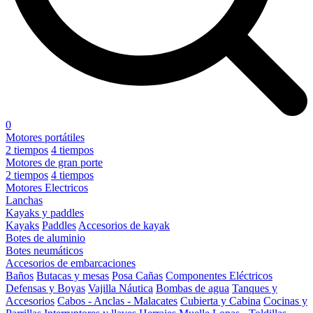
0
Motores portátiles
2 tiempos
4 tiempos
Motores de gran porte
2 tiempos
4 tiempos
Motores Electricos
Lanchas
Kayaks y paddles
Kayaks
Paddles
Accesorios de kayak
Botes de aluminio
Botes neumáticos
Accesorios de embarcaciones
Baños
Butacas y mesas
Posa Cañas
Componentes Eléctricos
Defensas y Boyas
Vajilla Náutica
Bombas de agua
Tanques y
Accesorios
Cabos - Anclas - Malacates
Cubierta y Cabina
Cocinas y