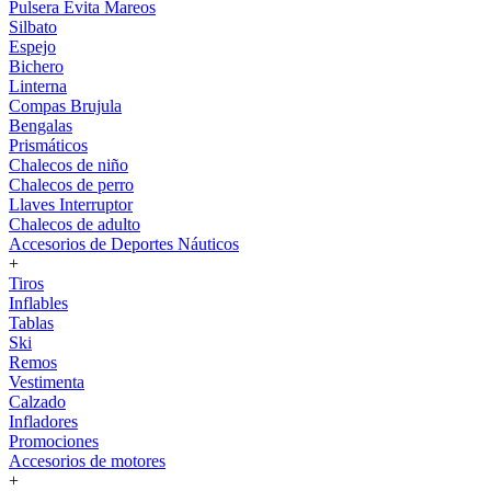
Pulsera Evita Mareos
Silbato
Espejo
Bichero
Linterna
Compas Brujula
Bengalas
Prismáticos
Chalecos de niño
Chalecos de perro
Llaves Interruptor
Chalecos de adulto
Accesorios de Deportes Náuticos
+
Tiros
Inflables
Tablas
Ski
Remos
Vestimenta
Calzado
Infladores
Promociones
Accesorios de motores
+