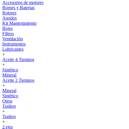
Accesorios de motores
Bornes y Baterias
Rotores
Anodos
Kit Mantenimiento
Bujes
Filtros
Ventilación
Instrumentos
Lubricantes
+
Aceite 4 Tiempos
+
Sintético
Mineral
Aceite 2 Tiempos
+
Mineral
Sintético
Otros
Trailers
+
Trailers
+
2 ejes