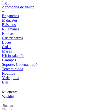
1 eje
Accesorios de trailer
+
Enganches
Malacates
Elásticos
Rulemanes
Bochas
Guardabarros
Luces
Guías
Masas
Kit instalación
Grampas
Soporte, Cadena, Tapón
Tercera rueda
Rodillos
V de goma
Ejes
Mi cuenta
Wishlist