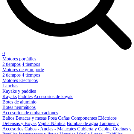
0
Motores portátiles
2 tiempos
4 tiempos
Motores de gran porte
2 tiempos
4 tiempos
Motores Electricos
Lanchas
Kayaks y paddles
Kayaks
Paddles
Accesorios de kayak
Botes de aluminio
Botes neumáticos
Accesorios de embarcaciones
Baños
Butacas y mesas
Posa Cañas
Componentes Eléctricos
Defensas y Boyas
Vajilla Náutica
Bombas de agua
Tanques y
Accesorios
Cabos - Anclas - Malacates
Cubierta y Cabina
Cocinas y