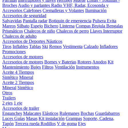
Parrillas
Interruptores y llaves
Herrajes
Muelle
Lonas - Toldillas -
Broches
Audio y parlantes
Radio VHF, Radar, Ecosonda y
Accesorios
Calefones
Cremalleras y Volantes
Iluminación
Accesorios de seguridad
Salvavidas
Pantalla radar
Botiquin de emergencia
Pulsera Evita
Mareos
Silbato
Espejo
Bichero
Linterna
Compas Brujula
Bengalas
Prismáticos
Chalecos de niño
Chalecos de perro
Llaves Interruptor
Chalecos de adulto
Accesorios de Deportes Náuticos
Tiros
Inflables
Tablas
Ski
Remos
Vestimenta
Calzado
Infladores
Promociones
Accesorios de motores
Accesorios de motores
Bornes y Baterias
Rotores
Anodos
Kit
Mantenimiento
Bujes
Filtros
Ventilación
Instrumentos
Aceite 4 Tiempos
Sintético
Mineral
Aceite 2 Tiempos
Mineral
Sintético
Otros
Trailers
2 ejes
1 eje
Accesorios de trailer
Enganches
Malacates
Elásticos
Rulemanes
Bochas
Guardabarros
Luces
Guías
Masas
Kit instalación
Grampas
Soporte, Cadena,
Tapón
Tercera rueda
Rodillos
V de goma
Ejes