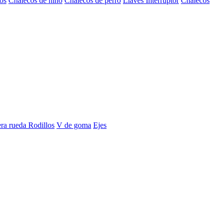
os
Chalecos de niño
Chalecos de perro
Llaves Interruptor
Chalecos
era rueda
Rodillos
V de goma
Ejes