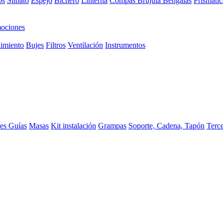
os
Silbato
Espejo
Bichero
Linterna
Compas Brujula
Bengalas
Prismátic
ociones
imiento
Bujes
Filtros
Ventilación
Instrumentos
ces
Guías
Masas
Kit instalación
Grampas
Soporte, Cadena, Tapón
Terc