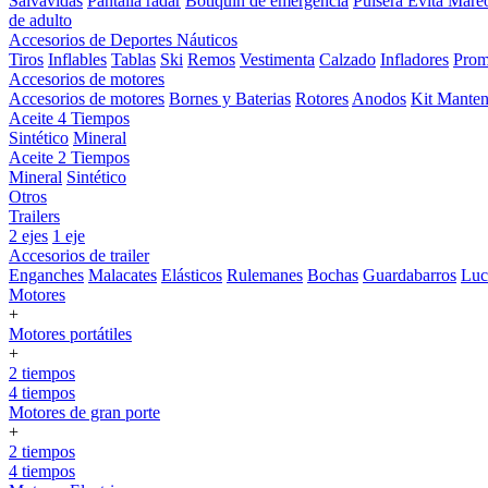
Salvavidas
Pantalla radar
Botiquin de emergencia
Pulsera Evita Mare
de adulto
Accesorios de Deportes Náuticos
Tiros
Inflables
Tablas
Ski
Remos
Vestimenta
Calzado
Infladores
Prom
Accesorios de motores
Accesorios de motores
Bornes y Baterias
Rotores
Anodos
Kit Manten
Aceite 4 Tiempos
Sintético
Mineral
Aceite 2 Tiempos
Mineral
Sintético
Otros
Trailers
2 ejes
1 eje
Accesorios de trailer
Enganches
Malacates
Elásticos
Rulemanes
Bochas
Guardabarros
Lu
Motores
+
Motores portátiles
+
2 tiempos
4 tiempos
Motores de gran porte
+
2 tiempos
4 tiempos