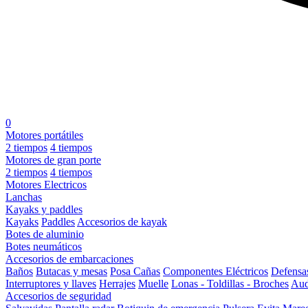
0
Motores portátiles
2 tiempos
4 tiempos
Motores de gran porte
2 tiempos
4 tiempos
Motores Electricos
Lanchas
Kayaks y paddles
Kayaks
Paddles
Accesorios de kayak
Botes de aluminio
Botes neumáticos
Accesorios de embarcaciones
Baños
Butacas y mesas
Posa Cañas
Componentes Eléctricos
Defensa
Interruptores y llaves
Herrajes
Muelle
Lonas - Toldillas - Broches
Aud
Accesorios de seguridad