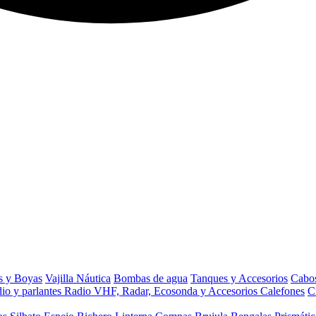
s y Boyas
Vajilla Náutica
Bombas de agua
Tanques y Accesorios
Cabos
io y parlantes
Radio VHF, Radar, Ecosonda y Accesorios
Calefones
C