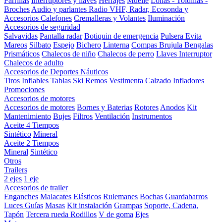
Parrillas
Interruptores y llaves
Herrajes
Muelle
Lonas - Toldillas -
Broches
Audio y parlantes
Radio VHF, Radar, Ecosonda y
Accesorios
Calefones
Cremalleras y Volantes
Iluminación
Accesorios de seguridad
Salvavidas
Pantalla radar
Botiquin de emergencia
Pulsera Evita
Mareos
Silbato
Espejo
Bichero
Linterna
Compas Brujula
Bengalas
Prismáticos
Chalecos de niño
Chalecos de perro
Llaves Interruptor
Chalecos de adulto
Accesorios de Deportes Náuticos
Tiros
Inflables
Tablas
Ski
Remos
Vestimenta
Calzado
Infladores
Promociones
Accesorios de motores
Accesorios de motores
Bornes y Baterias
Rotores
Anodos
Kit
Mantenimiento
Bujes
Filtros
Ventilación
Instrumentos
Aceite 4 Tiempos
Sintético
Mineral
Aceite 2 Tiempos
Mineral
Sintético
Otros
Trailers
2 ejes
1 eje
Accesorios de trailer
Enganches
Malacates
Elásticos
Rulemanes
Bochas
Guardabarros
Luces
Guías
Masas
Kit instalación
Grampas
Soporte, Cadena,
Tapón
Tercera rueda
Rodillos
V de goma
Ejes