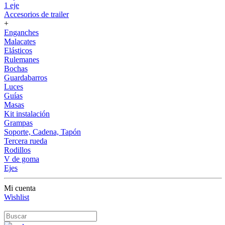
1 eje
Accesorios de trailer
+
Enganches
Malacates
Elásticos
Rulemanes
Bochas
Guardabarros
Luces
Guías
Masas
Kit instalación
Grampas
Soporte, Cadena, Tapón
Tercera rueda
Rodillos
V de goma
Ejes
Mi cuenta
Wishlist