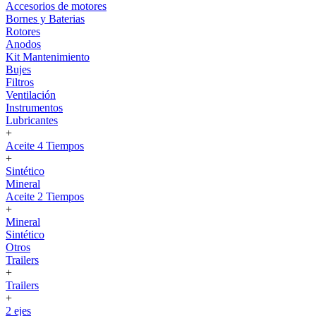
Accesorios de motores
Bornes y Baterias
Rotores
Anodos
Kit Mantenimiento
Bujes
Filtros
Ventilación
Instrumentos
Lubricantes
+
Aceite 4 Tiempos
+
Sintético
Mineral
Aceite 2 Tiempos
+
Mineral
Sintético
Otros
Trailers
+
Trailers
+
2 ejes