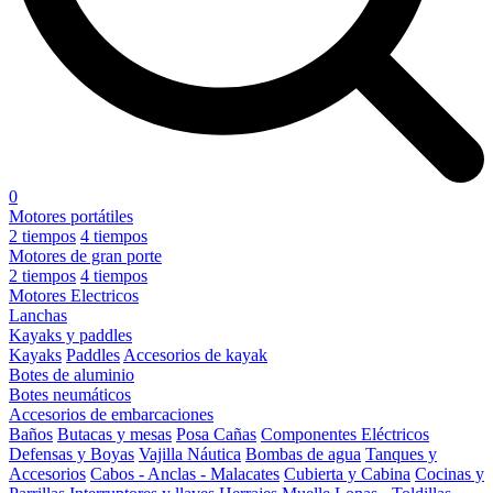
0
Motores portátiles
2 tiempos
4 tiempos
Motores de gran porte
2 tiempos
4 tiempos
Motores Electricos
Lanchas
Kayaks y paddles
Kayaks
Paddles
Accesorios de kayak
Botes de aluminio
Botes neumáticos
Accesorios de embarcaciones
Baños
Butacas y mesas
Posa Cañas
Componentes Eléctricos
Defensas y Boyas
Vajilla Náutica
Bombas de agua
Tanques y
Accesorios
Cabos - Anclas - Malacates
Cubierta y Cabina
Cocinas y