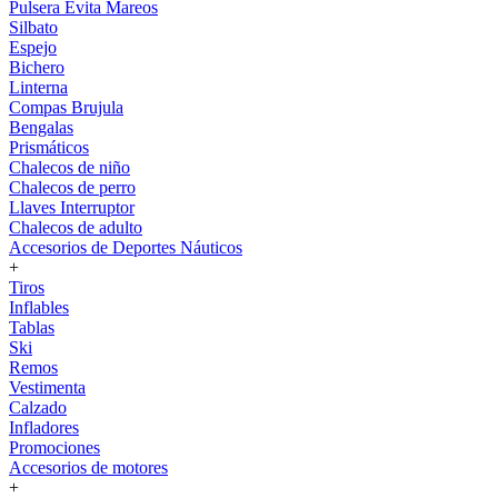
Pulsera Evita Mareos
Silbato
Espejo
Bichero
Linterna
Compas Brujula
Bengalas
Prismáticos
Chalecos de niño
Chalecos de perro
Llaves Interruptor
Chalecos de adulto
Accesorios de Deportes Náuticos
+
Tiros
Inflables
Tablas
Ski
Remos
Vestimenta
Calzado
Infladores
Promociones
Accesorios de motores
+