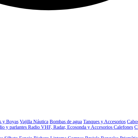
s y Boyas
Vajilla Náutica
Bombas de agua
Tanques y Accesorios
Cabos
io y parlantes
Radio VHF, Radar, Ecosonda y Accesorios
Calefones
C