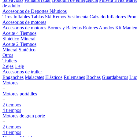
Salvavidas
Pantalla radar
Botiquin de emergencia
Pulsera Evita Mare
de adulto
Accesorios de Deportes Náuticos
Tiros
Inflables
Tablas
Ski
Remos
Vestimenta
Calzado
Infladores
Prom
Accesorios de motores
Accesorios de motores
Bornes y Baterias
Rotores
Anodos
Kit Manten
Aceite 4 Tiempos
Sintético
Mineral
Aceite 2 Tiempos
Mineral
Sintético
Otros
Trailers
2 ejes
1 eje
Accesorios de trailer
Enganches
Malacates
Elásticos
Rulemanes
Bochas
Guardabarros
Lu
Motores
+
Motores portátiles
+
2 tiempos
4 tiempos
Motores de gran porte
+
2 tiempos
4 tiempos