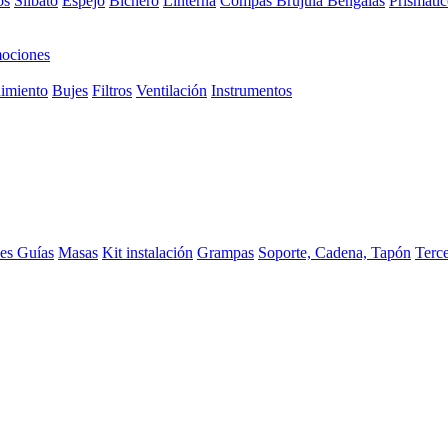
os
Silbato
Espejo
Bichero
Linterna
Compas Brujula
Bengalas
Prismátic
ociones
imiento
Bujes
Filtros
Ventilación
Instrumentos
ces
Guías
Masas
Kit instalación
Grampas
Soporte, Cadena, Tapón
Terc