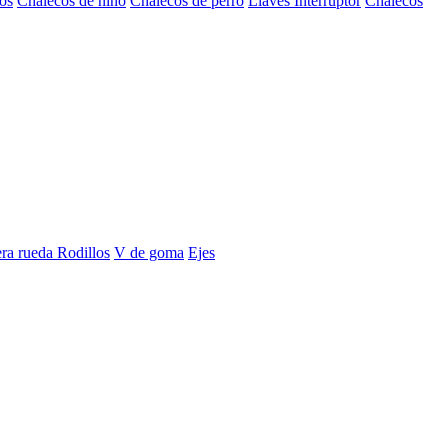
os
Chalecos de niño
Chalecos de perro
Llaves Interruptor
Chalecos
era rueda
Rodillos
V de goma
Ejes