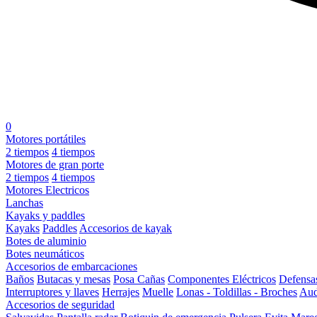
0
Motores portátiles
2 tiempos
4 tiempos
Motores de gran porte
2 tiempos
4 tiempos
Motores Electricos
Lanchas
Kayaks y paddles
Kayaks
Paddles
Accesorios de kayak
Botes de aluminio
Botes neumáticos
Accesorios de embarcaciones
Baños
Butacas y mesas
Posa Cañas
Componentes Eléctricos
Defensa
Interruptores y llaves
Herrajes
Muelle
Lonas - Toldillas - Broches
Aud
Accesorios de seguridad