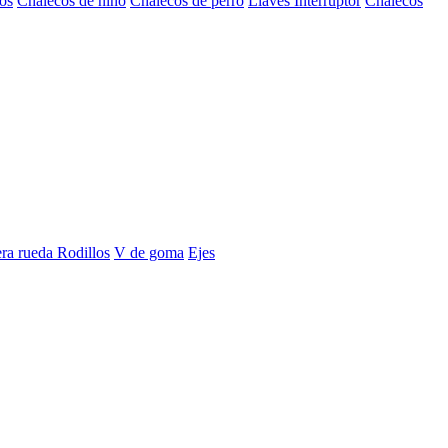
os
Chalecos de niño
Chalecos de perro
Llaves Interruptor
Chalecos
era rueda
Rodillos
V de goma
Ejes