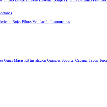
os
Silbato
Espejo
Bichero
Linterna
Compas Brujula
Bengalas
Prismátic
ociones
imiento
Bujes
Filtros
Ventilación
Instrumentos
ces
Guías
Masas
Kit instalación
Grampas
Soporte, Cadena, Tapón
Terc