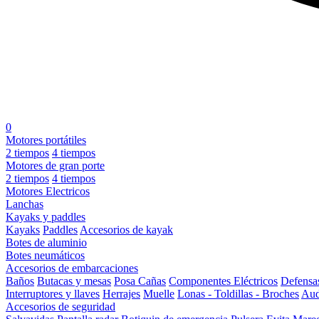
0
Motores portátiles
2 tiempos
4 tiempos
Motores de gran porte
2 tiempos
4 tiempos
Motores Electricos
Lanchas
Kayaks y paddles
Kayaks
Paddles
Accesorios de kayak
Botes de aluminio
Botes neumáticos
Accesorios de embarcaciones
Baños
Butacas y mesas
Posa Cañas
Componentes Eléctricos
Defensa
Interruptores y llaves
Herrajes
Muelle
Lonas - Toldillas - Broches
Aud
Accesorios de seguridad