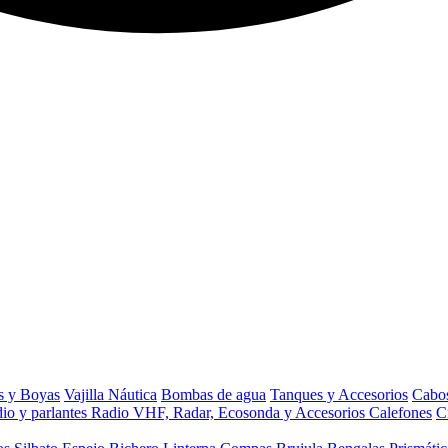
s y Boyas
Vajilla Náutica
Bombas de agua
Tanques y Accesorios
Cabos
io y parlantes
Radio VHF, Radar, Ecosonda y Accesorios
Calefones
C