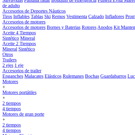
Salvavidas
Pantalla radar
Botiquin de emergencia
Pulsera Evita Mare
de adulto
Accesorios de Deportes Náuticos
Tiros
Inflables
Tablas
Ski
Remos
Vestimenta
Calzado
Infladores
Prom
Accesorios de motores
Accesorios de motores
Bornes y Baterias
Rotores
Anodos
Kit Manten
Aceite 4 Tiempos
Sintético
Mineral
Aceite 2 Tiempos
Mineral
Sintético
Otros
Trailers
2 ejes
1 eje
Accesorios de trailer
Enganches
Malacates
Elásticos
Rulemanes
Bochas
Guardabarros
Lu
Motores
+
Motores portátiles
+
2 tiempos
4 tiempos
Motores de gran porte
+
2 tiempos
4 tiempos