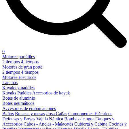
0
Motores portátiles
2 tiempos
4 tiempos
Motores de gran porte
2 tiempos
4 tiempos
Motores Electricos
Lanchas
Kayaks y paddles
Kayaks
Paddles
Accesorios de kayak
Botes de aluminio
Botes neumáticos
Accesorios de embarcaciones
Baños
Butacas y mesas
Posa Cañas
Componentes Eléctricos
Defensas y Boyas
Vajilla Náutica
Bombas de agua
Tanques y
Accesorios
Cabos - Anclas - Malacates
Cubierta y Cabina
Cocinas y