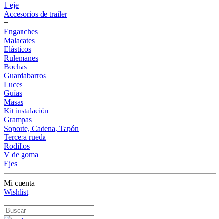
1 eje
Accesorios de trailer
+
Enganches
Malacates
Elásticos
Rulemanes
Bochas
Guardabarros
Luces
Guías
Masas
Kit instalación
Grampas
Soporte, Cadena, Tapón
Tercera rueda
Rodillos
V de goma
Ejes
Mi cuenta
Wishlist