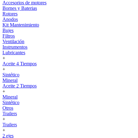
Accesorios de motores
Bornes y Baterias
Rotores
Anodos
Kit Mantenimiento
Bujes
Filtros
Ventilación
Instrumentos
Lubricantes
+
Aceite 4 Tiempos
+
Sintético
Mineral
Aceite 2 Tiempos
+
Mineral
Sintético
Otros
Trailers
+
Trailers
+
2 ejes