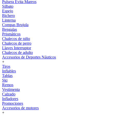
Pulsera Evita Mareos
Silbato
Espejo
Bichero
Linterna
Compas Brujula
Bengalas
Prismáticos
Chalecos de niño
Chalecos de perro
Llaves Interruptor
Chalecos de adulto
Accesorios de Deportes Náuticos
+
Tiros
Inflables
Tablas
Ski
Remos
Vestimenta
Calzado
Infladores
Promociones
Accesorios de motores
+