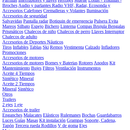
Parrillas
Interruptores y llaves
Herrajes
Muelle
Lonas - Toldillas -
Broches
Audio y parlantes
Radio VHF, Radar, Ecosonda y
Accesorios
Calefones
Cremalleras y Volantes
Iluminación
Accesorios de seguridad
Salvavidas
Pantalla radar
Botiquin de emergencia
Pulsera Evita
Mareos
Silbato
Espejo
Bichero
Linterna
Compas Brujula
Bengalas
Prismáticos
Chalecos de niño
Chalecos de perro
Llaves Interruptor
Chalecos de adulto
Accesorios de Deportes Náuticos
Tiros
Inflables
Tablas
Ski
Remos
Vestimenta
Calzado
Infladores
Promociones
Accesorios de motores
Accesorios de motores
Bornes y Baterias
Rotores
Anodos
Kit
Mantenimiento
Bujes
Filtros
Ventilación
Instrumentos
Aceite 4 Tiempos
Sintético
Mineral
Aceite 2 Tiempos
Mineral
Sintético
Otros
Trailers
2 ejes
1 eje
Accesorios de trailer
Enganches
Malacates
Elásticos
Rulemanes
Bochas
Guardabarros
Luces
Guías
Masas
Kit instalación
Grampas
Soporte, Cadena,
Tapón
Tercera rueda
Rodillos
V de goma
Ejes