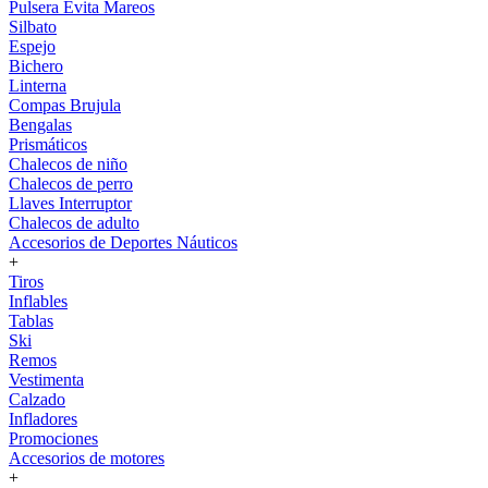
Pulsera Evita Mareos
Silbato
Espejo
Bichero
Linterna
Compas Brujula
Bengalas
Prismáticos
Chalecos de niño
Chalecos de perro
Llaves Interruptor
Chalecos de adulto
Accesorios de Deportes Náuticos
+
Tiros
Inflables
Tablas
Ski
Remos
Vestimenta
Calzado
Infladores
Promociones
Accesorios de motores
+