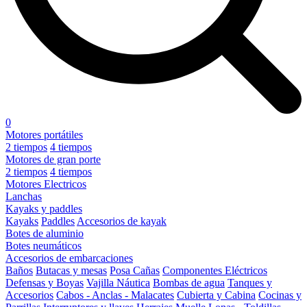
0
Motores portátiles
2 tiempos
4 tiempos
Motores de gran porte
2 tiempos
4 tiempos
Motores Electricos
Lanchas
Kayaks y paddles
Kayaks
Paddles
Accesorios de kayak
Botes de aluminio
Botes neumáticos
Accesorios de embarcaciones
Baños
Butacas y mesas
Posa Cañas
Componentes Eléctricos
Defensas y Boyas
Vajilla Náutica
Bombas de agua
Tanques y
Accesorios
Cabos - Anclas - Malacates
Cubierta y Cabina
Cocinas y