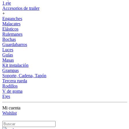
1 eje
Accesorios de trailer
+
Enganches
Malacates
Elásticos
Rulemanes
Bochas
Guardabarros
Luces
Guías
Masas
Kit instalación
Grampas
Soporte, Cadena, Tapón
Tercera rueda
Rodillos
V de goma
Ejes
Mi cuenta
Wishlist