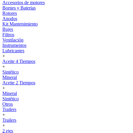
Accesorios de motores
Bornes y Baterias
Rotores
Anodos
Kit Mantenimiento
Bujes
Filtros
Ventilación
Instrumentos
Lubricantes
+
Aceite 4 Tiempos
+
Sintético
Mineral
Aceite 2 Tiempos
+
Mineral
Sintético
Otros
Trailers
+
Trailers
+
2 ejes