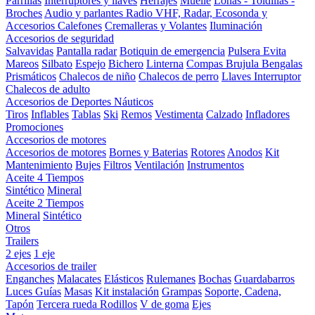
Parrillas
Interruptores y llaves
Herrajes
Muelle
Lonas - Toldillas -
Broches
Audio y parlantes
Radio VHF, Radar, Ecosonda y
Accesorios
Calefones
Cremalleras y Volantes
Iluminación
Accesorios de seguridad
Salvavidas
Pantalla radar
Botiquin de emergencia
Pulsera Evita
Mareos
Silbato
Espejo
Bichero
Linterna
Compas Brujula
Bengalas
Prismáticos
Chalecos de niño
Chalecos de perro
Llaves Interruptor
Chalecos de adulto
Accesorios de Deportes Náuticos
Tiros
Inflables
Tablas
Ski
Remos
Vestimenta
Calzado
Infladores
Promociones
Accesorios de motores
Accesorios de motores
Bornes y Baterias
Rotores
Anodos
Kit
Mantenimiento
Bujes
Filtros
Ventilación
Instrumentos
Aceite 4 Tiempos
Sintético
Mineral
Aceite 2 Tiempos
Mineral
Sintético
Otros
Trailers
2 ejes
1 eje
Accesorios de trailer
Enganches
Malacates
Elásticos
Rulemanes
Bochas
Guardabarros
Luces
Guías
Masas
Kit instalación
Grampas
Soporte, Cadena,
Tapón
Tercera rueda
Rodillos
V de goma
Ejes