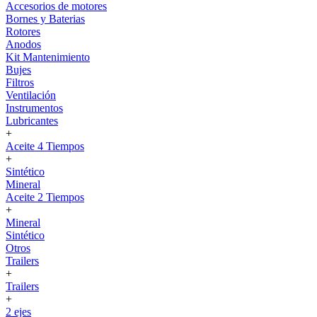
Accesorios de motores
Bornes y Baterias
Rotores
Anodos
Kit Mantenimiento
Bujes
Filtros
Ventilación
Instrumentos
Lubricantes
+
Aceite 4 Tiempos
+
Sintético
Mineral
Aceite 2 Tiempos
+
Mineral
Sintético
Otros
Trailers
+
Trailers
+
2 ejes