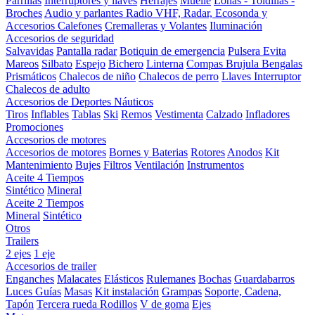
Parrillas
Interruptores y llaves
Herrajes
Muelle
Lonas - Toldillas -
Broches
Audio y parlantes
Radio VHF, Radar, Ecosonda y
Accesorios
Calefones
Cremalleras y Volantes
Iluminación
Accesorios de seguridad
Salvavidas
Pantalla radar
Botiquin de emergencia
Pulsera Evita
Mareos
Silbato
Espejo
Bichero
Linterna
Compas Brujula
Bengalas
Prismáticos
Chalecos de niño
Chalecos de perro
Llaves Interruptor
Chalecos de adulto
Accesorios de Deportes Náuticos
Tiros
Inflables
Tablas
Ski
Remos
Vestimenta
Calzado
Infladores
Promociones
Accesorios de motores
Accesorios de motores
Bornes y Baterias
Rotores
Anodos
Kit
Mantenimiento
Bujes
Filtros
Ventilación
Instrumentos
Aceite 4 Tiempos
Sintético
Mineral
Aceite 2 Tiempos
Mineral
Sintético
Otros
Trailers
2 ejes
1 eje
Accesorios de trailer
Enganches
Malacates
Elásticos
Rulemanes
Bochas
Guardabarros
Luces
Guías
Masas
Kit instalación
Grampas
Soporte, Cadena,
Tapón
Tercera rueda
Rodillos
V de goma
Ejes