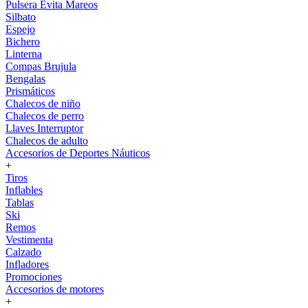
Pulsera Evita Mareos
Silbato
Espejo
Bichero
Linterna
Compas Brujula
Bengalas
Prismáticos
Chalecos de niño
Chalecos de perro
Llaves Interruptor
Chalecos de adulto
Accesorios de Deportes Náuticos
+
Tiros
Inflables
Tablas
Ski
Remos
Vestimenta
Calzado
Infladores
Promociones
Accesorios de motores
+