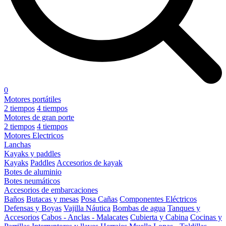
0
Motores portátiles
2 tiempos
4 tiempos
Motores de gran porte
2 tiempos
4 tiempos
Motores Electricos
Lanchas
Kayaks y paddles
Kayaks
Paddles
Accesorios de kayak
Botes de aluminio
Botes neumáticos
Accesorios de embarcaciones
Baños
Butacas y mesas
Posa Cañas
Componentes Eléctricos
Defensas y Boyas
Vajilla Náutica
Bombas de agua
Tanques y
Accesorios
Cabos - Anclas - Malacates
Cubierta y Cabina
Cocinas y