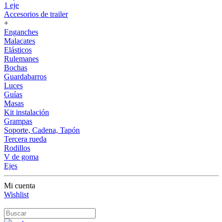
1 eje
Accesorios de trailer
+
Enganches
Malacates
Elásticos
Rulemanes
Bochas
Guardabarros
Luces
Guías
Masas
Kit instalación
Grampas
Soporte, Cadena, Tapón
Tercera rueda
Rodillos
V de goma
Ejes
Mi cuenta
Wishlist