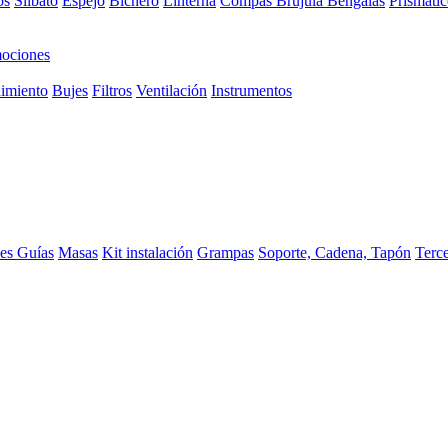
os
Silbato
Espejo
Bichero
Linterna
Compas Brujula
Bengalas
Prismátic
ociones
imiento
Bujes
Filtros
Ventilación
Instrumentos
ces
Guías
Masas
Kit instalación
Grampas
Soporte, Cadena, Tapón
Terc