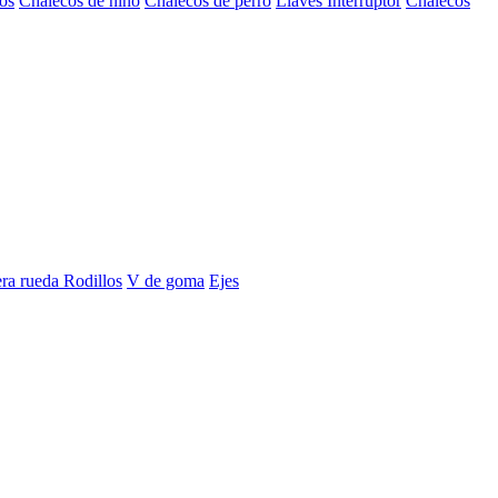
os
Chalecos de niño
Chalecos de perro
Llaves Interruptor
Chalecos
era rueda
Rodillos
V de goma
Ejes