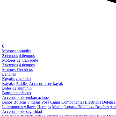
0
Motores portátiles
2 tiempos
4 tiempos
Motores de gran porte
2 tiempos
4 tiempos
Motores Electricos
Lanchas
Kayaks y paddles
Kayaks
Paddles
Accesorios de kayak
Botes de aluminio
Botes neumáticos
Accesorios de embarcaciones
Baños
Butacas y mesas
Posa Cañas
Componentes Eléctricos
Defensa
Interruptores y llaves
Herrajes
Muelle
Lonas - Toldillas - Broches
Aud
Accesorios de seguridad