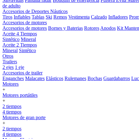
Salvavidas
Pantalla radar
Botiquin de emergencia
Pulsera Evita Mare
de adulto
Accesorios de Deportes Náuticos
Tiros
Inflables
Tablas
Ski
Remos
Vestimenta
Calzado
Infladores
Prom
Accesorios de motores
Accesorios de motores
Bornes y Baterias
Rotores
Anodos
Kit Manten
Aceite 4 Tiempos
Sintético
Mineral
Aceite 2 Tiempos
Mineral
Sintético
Otros
Trailers
2 ejes
1 eje
Accesorios de trailer
Enganches
Malacates
Elásticos
Rulemanes
Bochas
Guardabarros
Lu
Motores
+
Motores portátiles
+
2 tiempos
4 tiempos
Motores de gran porte
+
2 tiempos
4 tiempos