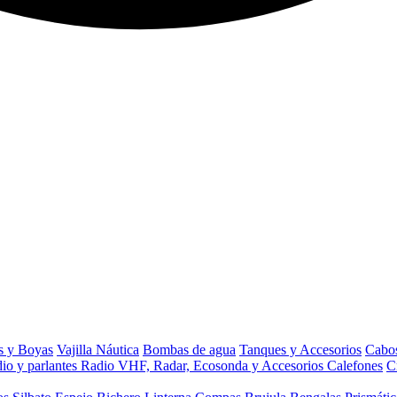
s y Boyas
Vajilla Náutica
Bombas de agua
Tanques y Accesorios
Cabos
io y parlantes
Radio VHF, Radar, Ecosonda y Accesorios
Calefones
C