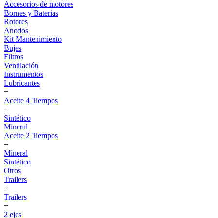
Accesorios de motores
Bornes y Baterias
Rotores
Anodos
Kit Mantenimiento
Bujes
Filtros
Ventilación
Instrumentos
Lubricantes
+
Aceite 4 Tiempos
+
Sintético
Mineral
Aceite 2 Tiempos
+
Mineral
Sintético
Otros
Trailers
+
Trailers
+
2 ejes