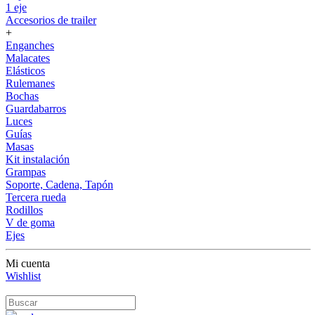
1 eje
Accesorios de trailer
+
Enganches
Malacates
Elásticos
Rulemanes
Bochas
Guardabarros
Luces
Guías
Masas
Kit instalación
Grampas
Soporte, Cadena, Tapón
Tercera rueda
Rodillos
V de goma
Ejes
Mi cuenta
Wishlist