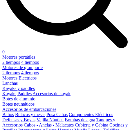
0
Motores portátiles
2 tiempos
4 tiempos
Motores de gran porte
2 tiempos
4 tiempos
Motores Electricos
Lanchas
Kayaks y paddles
Kayaks
Paddles
Accesorios de kayak
Botes de aluminio
Botes neumáticos
Accesorios de embarcaciones
Baños
Butacas y mesas
Posa Cañas
Componentes Eléctricos
Defensas y Boyas
Vajilla Náutica
Bombas de agua
Tanques y
Accesorios
Cabos - Anclas - Malacates
Cubierta y Cabina
Cocinas y