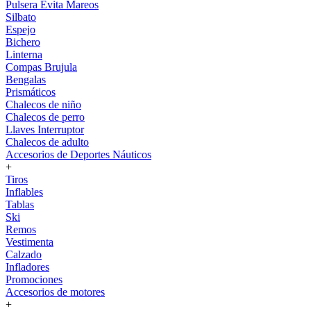
Pulsera Evita Mareos
Silbato
Espejo
Bichero
Linterna
Compas Brujula
Bengalas
Prismáticos
Chalecos de niño
Chalecos de perro
Llaves Interruptor
Chalecos de adulto
Accesorios de Deportes Náuticos
+
Tiros
Inflables
Tablas
Ski
Remos
Vestimenta
Calzado
Infladores
Promociones
Accesorios de motores
+