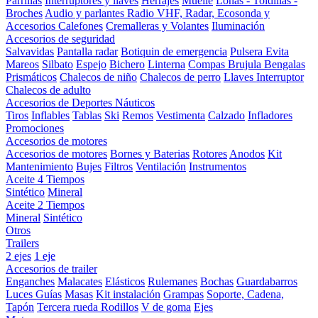
Parrillas
Interruptores y llaves
Herrajes
Muelle
Lonas - Toldillas -
Broches
Audio y parlantes
Radio VHF, Radar, Ecosonda y
Accesorios
Calefones
Cremalleras y Volantes
Iluminación
Accesorios de seguridad
Salvavidas
Pantalla radar
Botiquin de emergencia
Pulsera Evita
Mareos
Silbato
Espejo
Bichero
Linterna
Compas Brujula
Bengalas
Prismáticos
Chalecos de niño
Chalecos de perro
Llaves Interruptor
Chalecos de adulto
Accesorios de Deportes Náuticos
Tiros
Inflables
Tablas
Ski
Remos
Vestimenta
Calzado
Infladores
Promociones
Accesorios de motores
Accesorios de motores
Bornes y Baterias
Rotores
Anodos
Kit
Mantenimiento
Bujes
Filtros
Ventilación
Instrumentos
Aceite 4 Tiempos
Sintético
Mineral
Aceite 2 Tiempos
Mineral
Sintético
Otros
Trailers
2 ejes
1 eje
Accesorios de trailer
Enganches
Malacates
Elásticos
Rulemanes
Bochas
Guardabarros
Luces
Guías
Masas
Kit instalación
Grampas
Soporte, Cadena,
Tapón
Tercera rueda
Rodillos
V de goma
Ejes