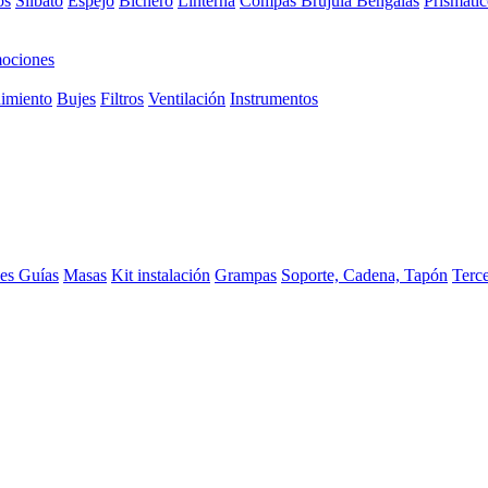
os
Silbato
Espejo
Bichero
Linterna
Compas Brujula
Bengalas
Prismátic
ociones
imiento
Bujes
Filtros
Ventilación
Instrumentos
ces
Guías
Masas
Kit instalación
Grampas
Soporte, Cadena, Tapón
Terc