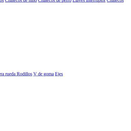
os
Chalecos de niño
Chalecos de perro
Llaves Interruptor
Chalecos
era rueda
Rodillos
V de goma
Ejes