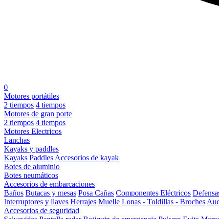
0
Motores portátiles
2 tiempos
4 tiempos
Motores de gran porte
2 tiempos
4 tiempos
Motores Electricos
Lanchas
Kayaks y paddles
Kayaks
Paddles
Accesorios de kayak
Botes de aluminio
Botes neumáticos
Accesorios de embarcaciones
Baños
Butacas y mesas
Posa Cañas
Componentes Eléctricos
Defensa
Interruptores y llaves
Herrajes
Muelle
Lonas - Toldillas - Broches
Aud
Accesorios de seguridad