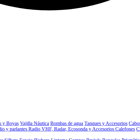
s y Boyas
Vajilla Náutica
Bombas de agua
Tanques y Accesorios
Cabos
io y parlantes
Radio VHF, Radar, Ecosonda y Accesorios
Calefones
C