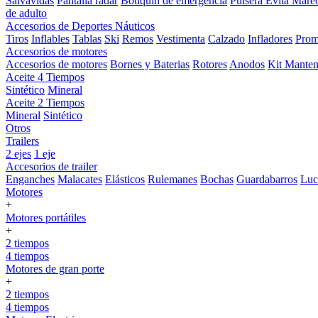
Salvavidas
Pantalla radar
Botiquin de emergencia
Pulsera Evita Mare
de adulto
Accesorios de Deportes Náuticos
Tiros
Inflables
Tablas
Ski
Remos
Vestimenta
Calzado
Infladores
Prom
Accesorios de motores
Accesorios de motores
Bornes y Baterias
Rotores
Anodos
Kit Manten
Aceite 4 Tiempos
Sintético
Mineral
Aceite 2 Tiempos
Mineral
Sintético
Otros
Trailers
2 ejes
1 eje
Accesorios de trailer
Enganches
Malacates
Elásticos
Rulemanes
Bochas
Guardabarros
Lu
Motores
+
Motores portátiles
+
2 tiempos
4 tiempos
Motores de gran porte
+
2 tiempos
4 tiempos