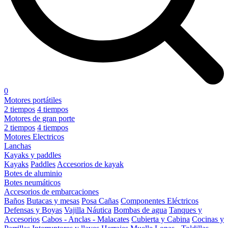
0
Motores portátiles
2 tiempos
4 tiempos
Motores de gran porte
2 tiempos
4 tiempos
Motores Electricos
Lanchas
Kayaks y paddles
Kayaks
Paddles
Accesorios de kayak
Botes de aluminio
Botes neumáticos
Accesorios de embarcaciones
Baños
Butacas y mesas
Posa Cañas
Componentes Eléctricos
Defensas y Boyas
Vajilla Náutica
Bombas de agua
Tanques y
Accesorios
Cabos - Anclas - Malacates
Cubierta y Cabina
Cocinas y