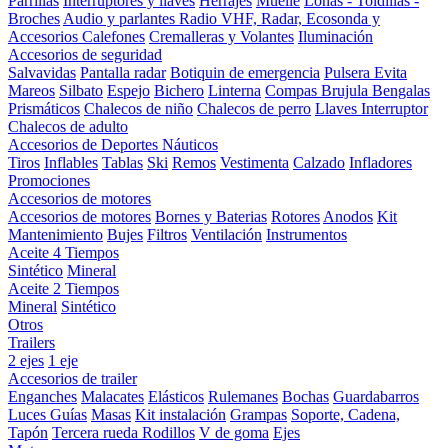
Parrillas
Interruptores y llaves
Herrajes
Muelle
Lonas - Toldillas -
Broches
Audio y parlantes
Radio VHF, Radar, Ecosonda y
Accesorios
Calefones
Cremalleras y Volantes
Iluminación
Accesorios de seguridad
Salvavidas
Pantalla radar
Botiquin de emergencia
Pulsera Evita
Mareos
Silbato
Espejo
Bichero
Linterna
Compas Brujula
Bengalas
Prismáticos
Chalecos de niño
Chalecos de perro
Llaves Interruptor
Chalecos de adulto
Accesorios de Deportes Náuticos
Tiros
Inflables
Tablas
Ski
Remos
Vestimenta
Calzado
Infladores
Promociones
Accesorios de motores
Accesorios de motores
Bornes y Baterias
Rotores
Anodos
Kit
Mantenimiento
Bujes
Filtros
Ventilación
Instrumentos
Aceite 4 Tiempos
Sintético
Mineral
Aceite 2 Tiempos
Mineral
Sintético
Otros
Trailers
2 ejes
1 eje
Accesorios de trailer
Enganches
Malacates
Elásticos
Rulemanes
Bochas
Guardabarros
Luces
Guías
Masas
Kit instalación
Grampas
Soporte, Cadena,
Tapón
Tercera rueda
Rodillos
V de goma
Ejes