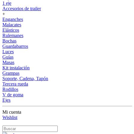
1 eje
Accesorios de trailer
+
Enganches
Malacates
Elásticos
Rulemanes
Bochas
Guardabarros
Luces
Guías
Masas
Kit instalación
Grampas
Soporte, Cadena, Tapón
Tercera rueda
Rodillos
V de goma
Ejes
Mi cuenta
Wishlist