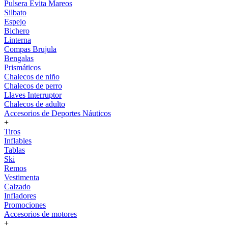
Pulsera Evita Mareos
Silbato
Espejo
Bichero
Linterna
Compas Brujula
Bengalas
Prismáticos
Chalecos de niño
Chalecos de perro
Llaves Interruptor
Chalecos de adulto
Accesorios de Deportes Náuticos
+
Tiros
Inflables
Tablas
Ski
Remos
Vestimenta
Calzado
Infladores
Promociones
Accesorios de motores
+