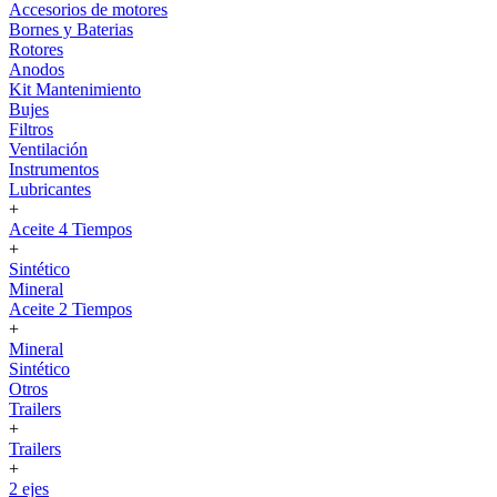
Accesorios de motores
Bornes y Baterias
Rotores
Anodos
Kit Mantenimiento
Bujes
Filtros
Ventilación
Instrumentos
Lubricantes
+
Aceite 4 Tiempos
+
Sintético
Mineral
Aceite 2 Tiempos
+
Mineral
Sintético
Otros
Trailers
+
Trailers
+
2 ejes