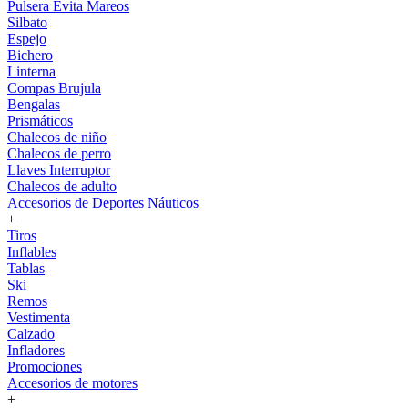
Pulsera Evita Mareos
Silbato
Espejo
Bichero
Linterna
Compas Brujula
Bengalas
Prismáticos
Chalecos de niño
Chalecos de perro
Llaves Interruptor
Chalecos de adulto
Accesorios de Deportes Náuticos
+
Tiros
Inflables
Tablas
Ski
Remos
Vestimenta
Calzado
Infladores
Promociones
Accesorios de motores
+