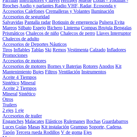
Parrillas
Interruptores y llaves
Herrajes
Muelle
Lonas - Toldillas -
Broches
Audio y parlantes
Radio VHF, Radar, Ecosonda y
Accesorios
Calefones
Cremalleras y Volantes
Iluminación
Accesorios de seguridad
Salvavidas
Pantalla radar
Botiquin de emergencia
Pulsera Evita
Mareos
Silbato
Espejo
Bichero
Linterna
Compas Brujula
Bengalas
Prismáticos
Chalecos de niño
Chalecos de perro
Llaves Interruptor
Chalecos de adulto
Accesorios de Deportes Náuticos
Tiros
Inflables
Tablas
Ski
Remos
Vestimenta
Calzado
Infladores
Promociones
Accesorios de motores
Accesorios de motores
Bornes y Baterias
Rotores
Anodos
Kit
Mantenimiento
Bujes
Filtros
Ventilación
Instrumentos
Aceite 4 Tiempos
Sintético
Mineral
Aceite 2 Tiempos
Mineral
Sintético
Otros
Trailers
2 ejes
1 eje
Accesorios de trailer
Enganches
Malacates
Elásticos
Rulemanes
Bochas
Guardabarros
Luces
Guías
Masas
Kit instalación
Grampas
Soporte, Cadena,
Tapón
Tercera rueda
Rodillos
V de goma
Ejes