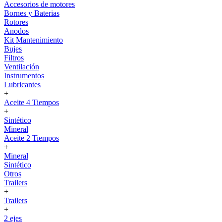
Accesorios de motores
Bornes y Baterias
Rotores
Anodos
Kit Mantenimiento
Bujes
Filtros
Ventilación
Instrumentos
Lubricantes
+
Aceite 4 Tiempos
+
Sintético
Mineral
Aceite 2 Tiempos
+
Mineral
Sintético
Otros
Trailers
+
Trailers
+
2 ejes