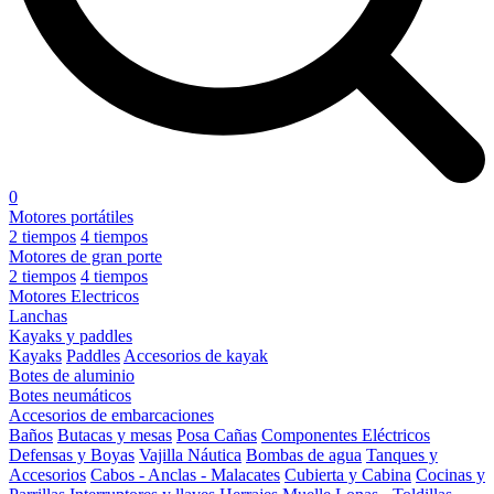
0
Motores portátiles
2 tiempos
4 tiempos
Motores de gran porte
2 tiempos
4 tiempos
Motores Electricos
Lanchas
Kayaks y paddles
Kayaks
Paddles
Accesorios de kayak
Botes de aluminio
Botes neumáticos
Accesorios de embarcaciones
Baños
Butacas y mesas
Posa Cañas
Componentes Eléctricos
Defensas y Boyas
Vajilla Náutica
Bombas de agua
Tanques y
Accesorios
Cabos - Anclas - Malacates
Cubierta y Cabina
Cocinas y