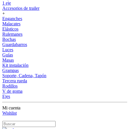
1 eje
Accesorios de trailer
+
Enganches
Malacates
Elásticos
Rulemanes
Bochas
Guardabarros
Luces
Guías
Masas
Kit instalación
Grampas
Soporte, Cadena, Tapón
Tercera rueda
Rodillos
V de goma
Ejes
Mi cuenta
Wishlist