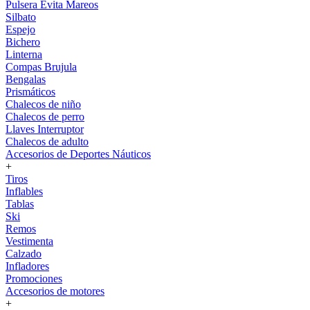
Pulsera Evita Mareos
Silbato
Espejo
Bichero
Linterna
Compas Brujula
Bengalas
Prismáticos
Chalecos de niño
Chalecos de perro
Llaves Interruptor
Chalecos de adulto
Accesorios de Deportes Náuticos
+
Tiros
Inflables
Tablas
Ski
Remos
Vestimenta
Calzado
Infladores
Promociones
Accesorios de motores
+