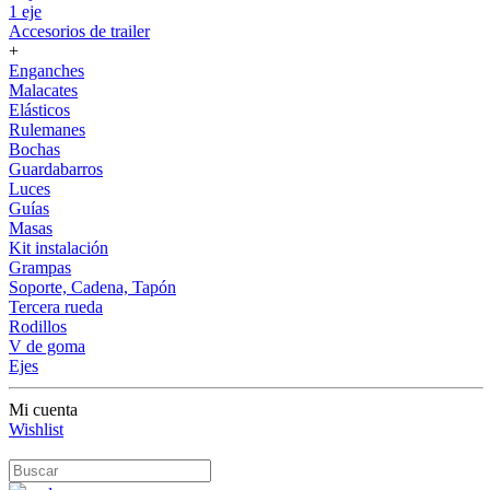
1 eje
Accesorios de trailer
+
Enganches
Malacates
Elásticos
Rulemanes
Bochas
Guardabarros
Luces
Guías
Masas
Kit instalación
Grampas
Soporte, Cadena, Tapón
Tercera rueda
Rodillos
V de goma
Ejes
Mi cuenta
Wishlist