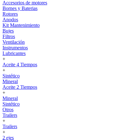
Accesorios de motores
Bornes y Baterias
Rotores
Anodos
Kit Mantenimiento
Bujes
Filtros
Ventilación
Instrumentos
Lubricantes
+
Aceite 4 Tiempos
+
Sintético
Mineral
Aceite 2 Tiempos
+
Mineral
Sintético
Otros
Trailers
+
Trailers
+
2 ejes