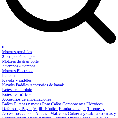
0
Motores portátiles
2 tiempos
4 tiempos
Motores de gran porte
2 tiempos
4 tiempos
Motores Electricos
Lanchas
Kayaks y paddles
Kayaks
Paddles
Accesorios de kayak
Botes de aluminio
Botes neumáticos
Accesorios de embarcaciones
Baños
Butacas y mesas
Posa Cañas
Componentes Eléctricos
Defensas y Boyas
Vajilla Náutica
Bombas de agua
Tanques y
Accesorios
Cabos - Anclas - Malacates
Cubierta y Cabina
Cocinas y