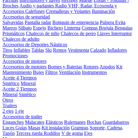
Parrillas
Interruptores y llaves
Herrajes
Muelle
Lonas - Toldillas -
Broches
Audio y parlantes
Radio VHF, Radar, Ecosonda y
Accesorios
Calefones
Cremalleras y Volantes
Iluminación
Accesorios de seguridad
Salvavidas
Pantalla radar
Botiquin de emergencia
Pulsera Evita
Mareos
Silbato
Espejo
Bichero
Linterna
Compas Brujula
Bengalas
Prismáticos
Chalecos de niño
Chalecos de perro
Llaves Interruptor
Chalecos de adulto
Accesorios de Deportes Náuticos
Tiros
Inflables
Tablas
Ski
Remos
Vestimenta
Calzado
Infladores
Promociones
Accesorios de motores
Accesorios de motores
Bornes y Baterias
Rotores
Anodos
Kit
Mantenimiento
Bujes
Filtros
Ventilación
Instrumentos
Aceite 4 Tiempos
Sintético
Mineral
Aceite 2 Tiempos
Mineral
Sintético
Otros
Trailers
2 ejes
1 eje
Accesorios de trailer
Enganches
Malacates
Elásticos
Rulemanes
Bochas
Guardabarros
Luces
Guías
Masas
Kit instalación
Grampas
Soporte, Cadena,
Tapón
Tercera rueda
Rodillos
V de goma
Ejes