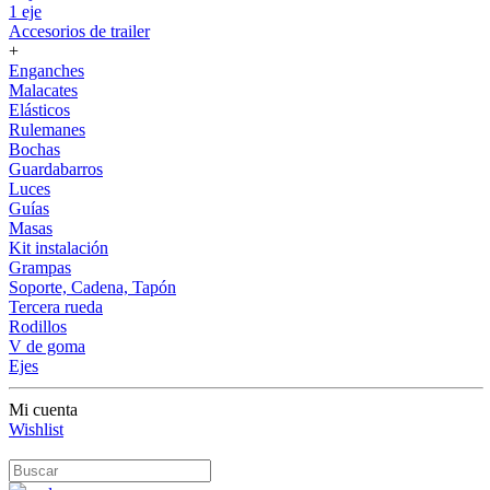
1 eje
Accesorios de trailer
+
Enganches
Malacates
Elásticos
Rulemanes
Bochas
Guardabarros
Luces
Guías
Masas
Kit instalación
Grampas
Soporte, Cadena, Tapón
Tercera rueda
Rodillos
V de goma
Ejes
Mi cuenta
Wishlist