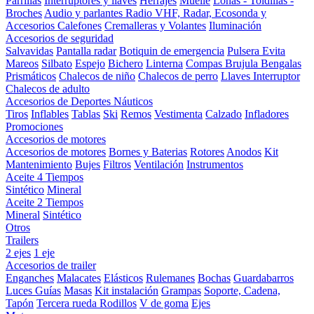
Parrillas
Interruptores y llaves
Herrajes
Muelle
Lonas - Toldillas -
Broches
Audio y parlantes
Radio VHF, Radar, Ecosonda y
Accesorios
Calefones
Cremalleras y Volantes
Iluminación
Accesorios de seguridad
Salvavidas
Pantalla radar
Botiquin de emergencia
Pulsera Evita
Mareos
Silbato
Espejo
Bichero
Linterna
Compas Brujula
Bengalas
Prismáticos
Chalecos de niño
Chalecos de perro
Llaves Interruptor
Chalecos de adulto
Accesorios de Deportes Náuticos
Tiros
Inflables
Tablas
Ski
Remos
Vestimenta
Calzado
Infladores
Promociones
Accesorios de motores
Accesorios de motores
Bornes y Baterias
Rotores
Anodos
Kit
Mantenimiento
Bujes
Filtros
Ventilación
Instrumentos
Aceite 4 Tiempos
Sintético
Mineral
Aceite 2 Tiempos
Mineral
Sintético
Otros
Trailers
2 ejes
1 eje
Accesorios de trailer
Enganches
Malacates
Elásticos
Rulemanes
Bochas
Guardabarros
Luces
Guías
Masas
Kit instalación
Grampas
Soporte, Cadena,
Tapón
Tercera rueda
Rodillos
V de goma
Ejes