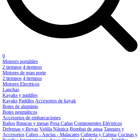
0
Motores portátiles
2 tiempos
4 tiempos
Motores de gran porte
2 tiempos
4 tiempos
Motores Electricos
Lanchas
Kayaks y paddles
Kayaks
Paddles
Accesorios de kayak
Botes de aluminio
Botes neumáticos
Accesorios de embarcaciones
Baños
Butacas y mesas
Posa Cañas
Componentes Eléctricos
Defensas y Boyas
Vajilla Náutica
Bombas de agua
Tanques y
Accesorios
Cabos - Anclas - Malacates
Cubierta y Cabina
Cocinas y