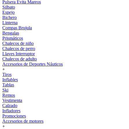
Pulsera Evita Mareos
Silbato
Espejo
Bichero
Linterna
Compas Brujula
Bengalas
Prismáticos
Chalecos de niño
Chalecos de perro
Llaves Interruptor
Chalecos de adulto
Accesorios de Deportes Náuticos
+
Tiros
Inflables
Tablas
Ski
Remos
Vestimenta
Calzado
Infladores
Promociones
Accesorios de motores
+