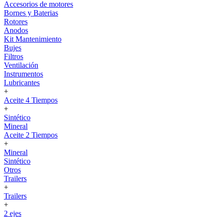
Accesorios de motores
Bornes y Baterias
Rotores
Anodos
Kit Mantenimiento
Bujes
Filtros
Ventilación
Instrumentos
Lubricantes
+
Aceite 4 Tiempos
+
Sintético
Mineral
Aceite 2 Tiempos
+
Mineral
Sintético
Otros
Trailers
+
Trailers
+
2 ejes