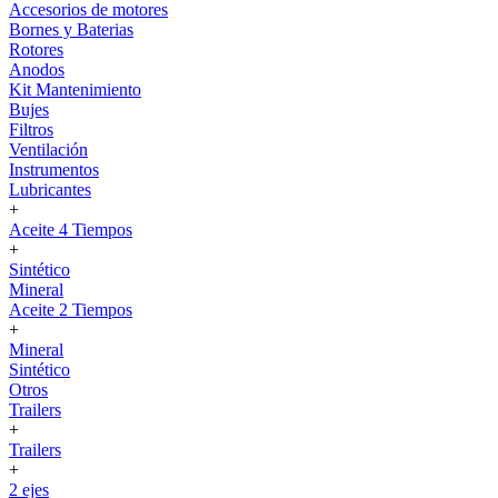
Accesorios de motores
Bornes y Baterias
Rotores
Anodos
Kit Mantenimiento
Bujes
Filtros
Ventilación
Instrumentos
Lubricantes
+
Aceite 4 Tiempos
+
Sintético
Mineral
Aceite 2 Tiempos
+
Mineral
Sintético
Otros
Trailers
+
Trailers
+
2 ejes