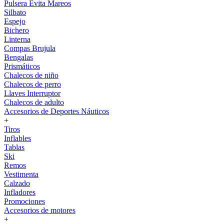
Pulsera Evita Mareos
Silbato
Espejo
Bichero
Linterna
Compas Brujula
Bengalas
Prismáticos
Chalecos de niño
Chalecos de perro
Llaves Interruptor
Chalecos de adulto
Accesorios de Deportes Náuticos
+
Tiros
Inflables
Tablas
Ski
Remos
Vestimenta
Calzado
Infladores
Promociones
Accesorios de motores
+