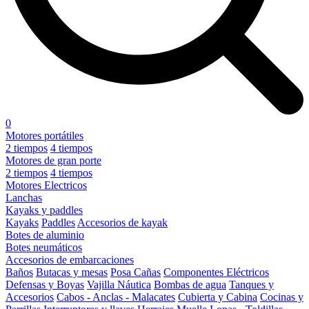
0
Motores portátiles
2 tiempos
4 tiempos
Motores de gran porte
2 tiempos
4 tiempos
Motores Electricos
Lanchas
Kayaks y paddles
Kayaks
Paddles
Accesorios de kayak
Botes de aluminio
Botes neumáticos
Accesorios de embarcaciones
Baños
Butacas y mesas
Posa Cañas
Componentes Eléctricos
Defensas y Boyas
Vajilla Náutica
Bombas de agua
Tanques y
Accesorios
Cabos - Anclas - Malacates
Cubierta y Cabina
Cocinas y