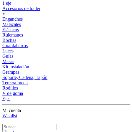
1 eje
Accesorios de trailer
+
Enganches
Malacates
Elásticos
Rulemanes
Bochas
Guardabarros
Luces
Guías
Masas
Kit instalación
Grampas
Soporte, Cadena, Tapón
Tercera rueda
Rodillos
V de goma
Ejes
Mi cuenta
Wishlist