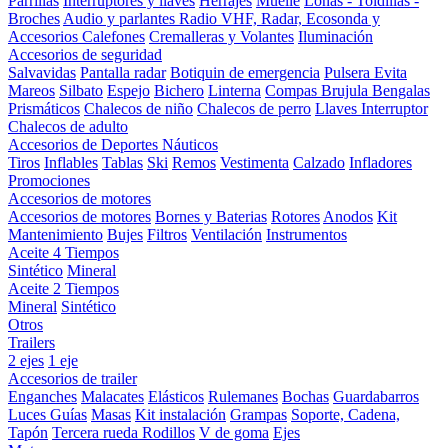
Parrillas
Interruptores y llaves
Herrajes
Muelle
Lonas - Toldillas -
Broches
Audio y parlantes
Radio VHF, Radar, Ecosonda y
Accesorios
Calefones
Cremalleras y Volantes
Iluminación
Accesorios de seguridad
Salvavidas
Pantalla radar
Botiquin de emergencia
Pulsera Evita
Mareos
Silbato
Espejo
Bichero
Linterna
Compas Brujula
Bengalas
Prismáticos
Chalecos de niño
Chalecos de perro
Llaves Interruptor
Chalecos de adulto
Accesorios de Deportes Náuticos
Tiros
Inflables
Tablas
Ski
Remos
Vestimenta
Calzado
Infladores
Promociones
Accesorios de motores
Accesorios de motores
Bornes y Baterias
Rotores
Anodos
Kit
Mantenimiento
Bujes
Filtros
Ventilación
Instrumentos
Aceite 4 Tiempos
Sintético
Mineral
Aceite 2 Tiempos
Mineral
Sintético
Otros
Trailers
2 ejes
1 eje
Accesorios de trailer
Enganches
Malacates
Elásticos
Rulemanes
Bochas
Guardabarros
Luces
Guías
Masas
Kit instalación
Grampas
Soporte, Cadena,
Tapón
Tercera rueda
Rodillos
V de goma
Ejes