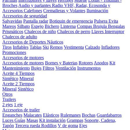
Parrillas
Interruptores y llaves
Herrajes
Muelle
Lonas - Toldillas -
Broches
Audio y parlantes
Radio VHF, Radar, Ecosonda y
Accesorios
Calefones
Cremalleras y Volantes
Iluminación
Accesorios de seguridad
Salvavidas
Pantalla radar
Botiquin de emergencia
Pulsera Evita
Mareos
Silbato
Espejo
Bichero
Linterna
Compas Brujula
Bengalas
Prismáticos
Chalecos de niño
Chalecos de perro
Llaves Interruptor
Chalecos de adulto
Accesorios de Deportes Náuticos
Tiros
Inflables
Tablas
Ski
Remos
Vestimenta
Calzado
Infladores
Promociones
Accesorios de motores
Accesorios de motores
Bornes y Baterias
Rotores
Anodos
Kit
Mantenimiento
Bujes
Filtros
Ventilación
Instrumentos
Aceite 4 Tiempos
Sintético
Mineral
Aceite 2 Tiempos
Mineral
Sintético
Otros
Trailers
2 ejes
1 eje
Accesorios de trailer
Enganches
Malacates
Elásticos
Rulemanes
Bochas
Guardabarros
Luces
Guías
Masas
Kit instalación
Grampas
Soporte, Cadena,
Tapón
Tercera rueda
Rodillos
V de goma
Ejes