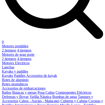
0
Motores portátiles
2 tiempos
4 tiempos
Motores de gran porte
2 tiempos
4 tiempos
Motores Electricos
Lanchas
Kayaks y paddles
Kayaks
Paddles
Accesorios de kayak
Botes de aluminio
Botes neumáticos
Accesorios de embarcaciones
Baños
Butacas y mesas
Posa Cañas
Componentes Eléctricos
Defensas y Boyas
Vajilla Náutica
Bombas de agua
Tanques y
Accesorios
Cabos - Anclas - Malacates
Cubierta y Cabina
Cocinas y