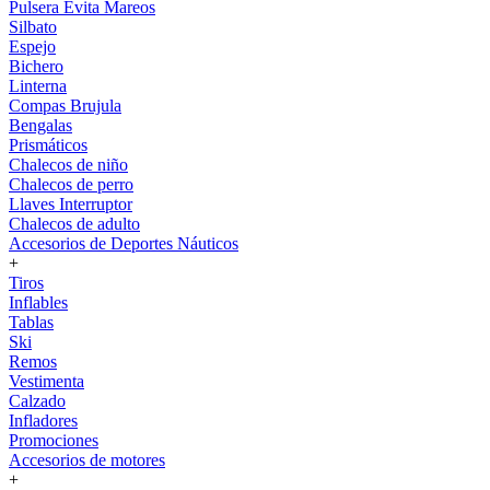
Pulsera Evita Mareos
Silbato
Espejo
Bichero
Linterna
Compas Brujula
Bengalas
Prismáticos
Chalecos de niño
Chalecos de perro
Llaves Interruptor
Chalecos de adulto
Accesorios de Deportes Náuticos
+
Tiros
Inflables
Tablas
Ski
Remos
Vestimenta
Calzado
Infladores
Promociones
Accesorios de motores
+