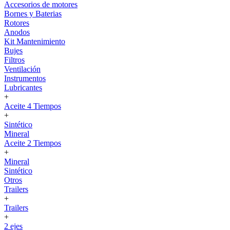
Accesorios de motores
Bornes y Baterias
Rotores
Anodos
Kit Mantenimiento
Bujes
Filtros
Ventilación
Instrumentos
Lubricantes
+
Aceite 4 Tiempos
+
Sintético
Mineral
Aceite 2 Tiempos
+
Mineral
Sintético
Otros
Trailers
+
Trailers
+
2 ejes