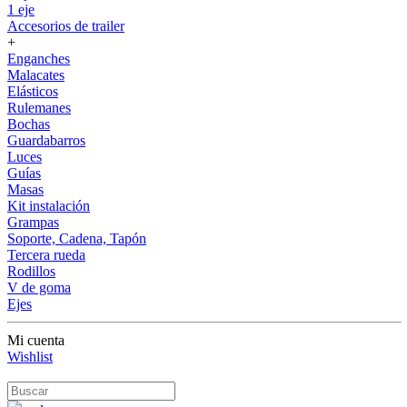
1 eje
Accesorios de trailer
+
Enganches
Malacates
Elásticos
Rulemanes
Bochas
Guardabarros
Luces
Guías
Masas
Kit instalación
Grampas
Soporte, Cadena, Tapón
Tercera rueda
Rodillos
V de goma
Ejes
Mi cuenta
Wishlist