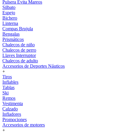
Pulsera Evita Mareos
Silbato
Espejo
Bichero
Linterna
Compas Brujula
Bengalas
Prismáticos
Chalecos de niño
Chalecos de perro
Llaves Interruptor
Chalecos de adulto
Accesorios de Deportes Náuticos
+
Tiros
Inflables
Tablas
Ski
Remos
Vestimenta
Calzado
Infladores
Promociones
Accesorios de motores
+