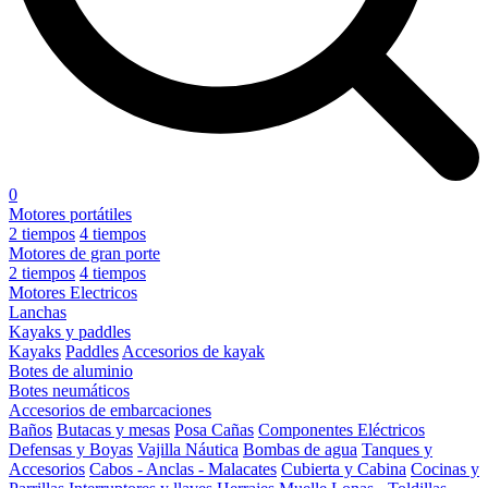
0
Motores portátiles
2 tiempos
4 tiempos
Motores de gran porte
2 tiempos
4 tiempos
Motores Electricos
Lanchas
Kayaks y paddles
Kayaks
Paddles
Accesorios de kayak
Botes de aluminio
Botes neumáticos
Accesorios de embarcaciones
Baños
Butacas y mesas
Posa Cañas
Componentes Eléctricos
Defensas y Boyas
Vajilla Náutica
Bombas de agua
Tanques y
Accesorios
Cabos - Anclas - Malacates
Cubierta y Cabina
Cocinas y