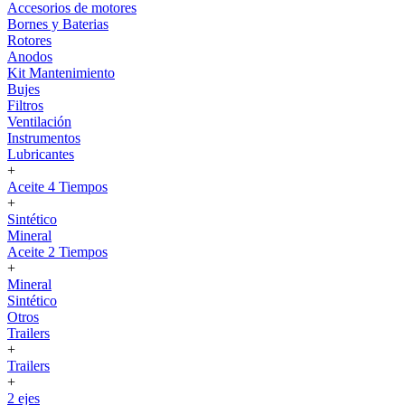
Accesorios de motores
Bornes y Baterias
Rotores
Anodos
Kit Mantenimiento
Bujes
Filtros
Ventilación
Instrumentos
Lubricantes
+
Aceite 4 Tiempos
+
Sintético
Mineral
Aceite 2 Tiempos
+
Mineral
Sintético
Otros
Trailers
+
Trailers
+
2 ejes