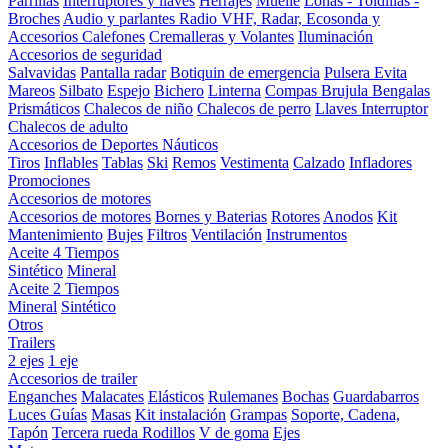
Parrillas
Interruptores y llaves
Herrajes
Muelle
Lonas - Toldillas -
Broches
Audio y parlantes
Radio VHF, Radar, Ecosonda y
Accesorios
Calefones
Cremalleras y Volantes
Iluminación
Accesorios de seguridad
Salvavidas
Pantalla radar
Botiquin de emergencia
Pulsera Evita
Mareos
Silbato
Espejo
Bichero
Linterna
Compas Brujula
Bengalas
Prismáticos
Chalecos de niño
Chalecos de perro
Llaves Interruptor
Chalecos de adulto
Accesorios de Deportes Náuticos
Tiros
Inflables
Tablas
Ski
Remos
Vestimenta
Calzado
Infladores
Promociones
Accesorios de motores
Accesorios de motores
Bornes y Baterias
Rotores
Anodos
Kit
Mantenimiento
Bujes
Filtros
Ventilación
Instrumentos
Aceite 4 Tiempos
Sintético
Mineral
Aceite 2 Tiempos
Mineral
Sintético
Otros
Trailers
2 ejes
1 eje
Accesorios de trailer
Enganches
Malacates
Elásticos
Rulemanes
Bochas
Guardabarros
Luces
Guías
Masas
Kit instalación
Grampas
Soporte, Cadena,
Tapón
Tercera rueda
Rodillos
V de goma
Ejes