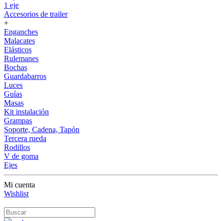
1 eje
Accesorios de trailer
+
Enganches
Malacates
Elásticos
Rulemanes
Bochas
Guardabarros
Luces
Guías
Masas
Kit instalación
Grampas
Soporte, Cadena, Tapón
Tercera rueda
Rodillos
V de goma
Ejes
Mi cuenta
Wishlist