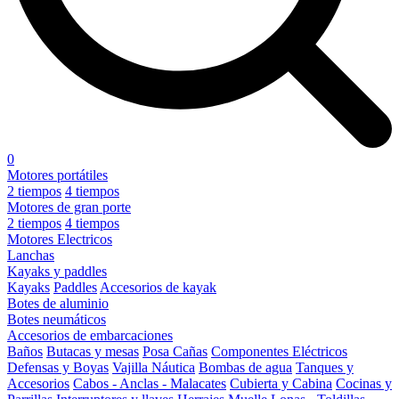
0
Motores portátiles
2 tiempos
4 tiempos
Motores de gran porte
2 tiempos
4 tiempos
Motores Electricos
Lanchas
Kayaks y paddles
Kayaks
Paddles
Accesorios de kayak
Botes de aluminio
Botes neumáticos
Accesorios de embarcaciones
Baños
Butacas y mesas
Posa Cañas
Componentes Eléctricos
Defensas y Boyas
Vajilla Náutica
Bombas de agua
Tanques y
Accesorios
Cabos - Anclas - Malacates
Cubierta y Cabina
Cocinas y