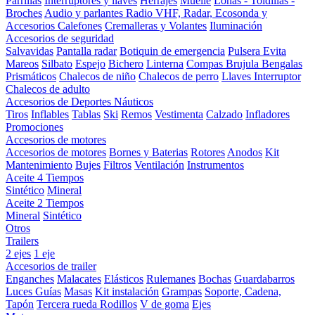
Parrillas
Interruptores y llaves
Herrajes
Muelle
Lonas - Toldillas -
Broches
Audio y parlantes
Radio VHF, Radar, Ecosonda y
Accesorios
Calefones
Cremalleras y Volantes
Iluminación
Accesorios de seguridad
Salvavidas
Pantalla radar
Botiquin de emergencia
Pulsera Evita
Mareos
Silbato
Espejo
Bichero
Linterna
Compas Brujula
Bengalas
Prismáticos
Chalecos de niño
Chalecos de perro
Llaves Interruptor
Chalecos de adulto
Accesorios de Deportes Náuticos
Tiros
Inflables
Tablas
Ski
Remos
Vestimenta
Calzado
Infladores
Promociones
Accesorios de motores
Accesorios de motores
Bornes y Baterias
Rotores
Anodos
Kit
Mantenimiento
Bujes
Filtros
Ventilación
Instrumentos
Aceite 4 Tiempos
Sintético
Mineral
Aceite 2 Tiempos
Mineral
Sintético
Otros
Trailers
2 ejes
1 eje
Accesorios de trailer
Enganches
Malacates
Elásticos
Rulemanes
Bochas
Guardabarros
Luces
Guías
Masas
Kit instalación
Grampas
Soporte, Cadena,
Tapón
Tercera rueda
Rodillos
V de goma
Ejes