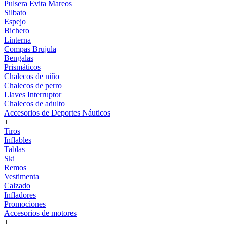
Pulsera Evita Mareos
Silbato
Espejo
Bichero
Linterna
Compas Brujula
Bengalas
Prismáticos
Chalecos de niño
Chalecos de perro
Llaves Interruptor
Chalecos de adulto
Accesorios de Deportes Náuticos
+
Tiros
Inflables
Tablas
Ski
Remos
Vestimenta
Calzado
Infladores
Promociones
Accesorios de motores
+