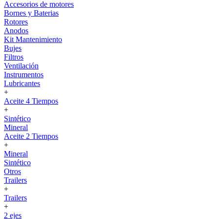
Accesorios de motores
Bornes y Baterias
Rotores
Anodos
Kit Mantenimiento
Bujes
Filtros
Ventilación
Instrumentos
Lubricantes
+
Aceite 4 Tiempos
+
Sintético
Mineral
Aceite 2 Tiempos
+
Mineral
Sintético
Otros
Trailers
+
Trailers
+
2 ejes