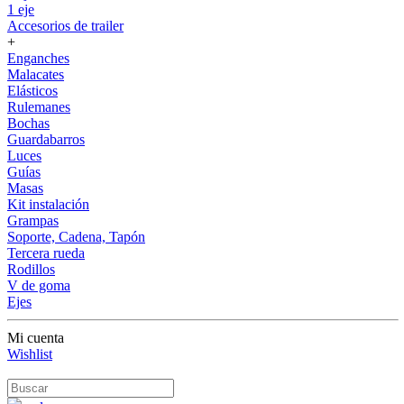
1 eje
Accesorios de trailer
+
Enganches
Malacates
Elásticos
Rulemanes
Bochas
Guardabarros
Luces
Guías
Masas
Kit instalación
Grampas
Soporte, Cadena, Tapón
Tercera rueda
Rodillos
V de goma
Ejes
Mi cuenta
Wishlist