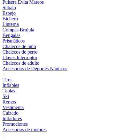
Pulsera Evita Mareos
Silbato
Espejo
Bichero
Linterna
Compas Brujula
Bengalas
Prismáticos
Chalecos de niño
Chalecos de perro
Llaves Interruptor
Chalecos de adulto
Accesorios de Deportes Náuticos
+
Tiros
Inflables
Tablas
Ski
Remos
Vestimenta
Calzado
Infladores
Promociones
Accesorios de motores
+