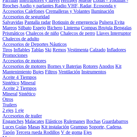
Parrillas
Interruptores y llaves
Herrajes
Muelle
Lonas - Toldillas -
Broches
Audio y parlantes
Radio VHF, Radar, Ecosonda y
Accesorios
Calefones
Cremalleras y Volantes
Iluminación
Accesorios de seguridad
Salvavidas
Pantalla radar
Botiquin de emergencia
Pulsera Evita
Mareos
Silbato
Espejo
Bichero
Linterna
Compas Brujula
Bengalas
Prismáticos
Chalecos de niño
Chalecos de perro
Llaves Interruptor
Chalecos de adulto
Accesorios de Deportes Náuticos
Tiros
Inflables
Tablas
Ski
Remos
Vestimenta
Calzado
Infladores
Promociones
Accesorios de motores
Accesorios de motores
Bornes y Baterias
Rotores
Anodos
Kit
Mantenimiento
Bujes
Filtros
Ventilación
Instrumentos
Aceite 4 Tiempos
Sintético
Mineral
Aceite 2 Tiempos
Mineral
Sintético
Otros
Trailers
2 ejes
1 eje
Accesorios de trailer
Enganches
Malacates
Elásticos
Rulemanes
Bochas
Guardabarros
Luces
Guías
Masas
Kit instalación
Grampas
Soporte, Cadena,
Tapón
Tercera rueda
Rodillos
V de goma
Ejes