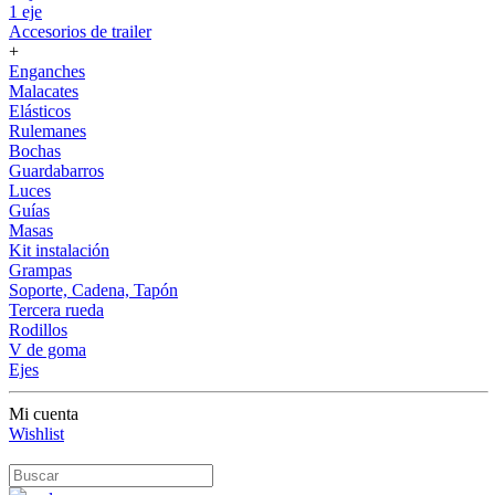
1 eje
Accesorios de trailer
+
Enganches
Malacates
Elásticos
Rulemanes
Bochas
Guardabarros
Luces
Guías
Masas
Kit instalación
Grampas
Soporte, Cadena, Tapón
Tercera rueda
Rodillos
V de goma
Ejes
Mi cuenta
Wishlist