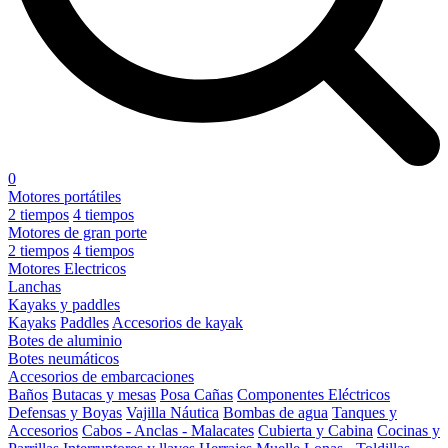
0
Motores portátiles
2 tiempos
4 tiempos
Motores de gran porte
2 tiempos
4 tiempos
Motores Electricos
Lanchas
Kayaks y paddles
Kayaks
Paddles
Accesorios de kayak
Botes de aluminio
Botes neumáticos
Accesorios de embarcaciones
Baños
Butacas y mesas
Posa Cañas
Componentes Eléctricos
Defensas y Boyas
Vajilla Náutica
Bombas de agua
Tanques y
Accesorios
Cabos - Anclas - Malacates
Cubierta y Cabina
Cocinas y