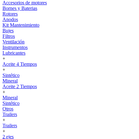
Accesorios de motores
Bornes y Baterias
Rotores
Anodos
Kit Mantenimiento
Bujes
Filtros
Ventilación
Instrumentos
Lubricantes
+
Aceite 4 Tiempos
+
Sintético
Mineral
Aceite 2 Tiempos
+
Mineral
Sintético
Otros
Trailers
+
Trailers
+
2 ejes