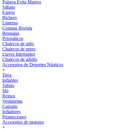
Pulsera Evita Mareos
Silbato
Espejo
Bichero
Linterna
Compas Brujula
Bengalas
Prismáticos
Chalecos de niño
Chalecos de perro
Llaves Interruptor
Chalecos de adulto
Accesorios de Deportes Náuticos
+
Tiros
Inflables
Tablas
Ski
Remos
Vestimenta
Calzado
Infladores
Promociones
Accesorios de motores
+