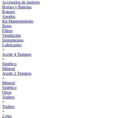
Accesorios de motores
Bornes y Baterias
Rotores
Anodos
Kit Mantenimiento
Bujes
Filtros
Ventilación
Instrumentos
Lubricantes
+
Aceite 4 Tiempos
+
Sintético
Mineral
Aceite 2 Tiempos
+
Mineral
Sintético
Otros
Trailers
+
Trailers
+
2 ejes