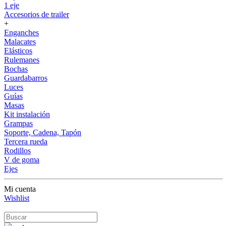
1 eje
Accesorios de trailer
+
Enganches
Malacates
Elásticos
Rulemanes
Bochas
Guardabarros
Luces
Guías
Masas
Kit instalación
Grampas
Soporte, Cadena, Tapón
Tercera rueda
Rodillos
V de goma
Ejes
Mi cuenta
Wishlist