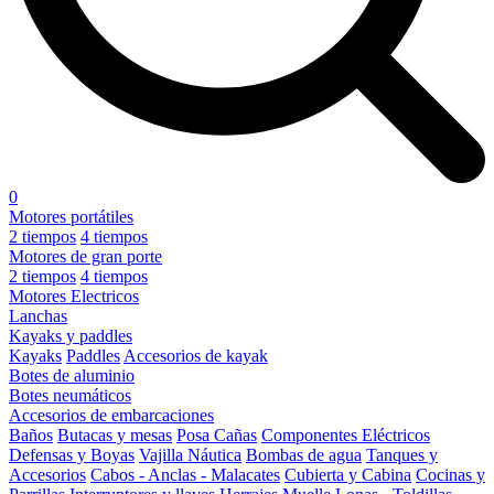
0
Motores portátiles
2 tiempos
4 tiempos
Motores de gran porte
2 tiempos
4 tiempos
Motores Electricos
Lanchas
Kayaks y paddles
Kayaks
Paddles
Accesorios de kayak
Botes de aluminio
Botes neumáticos
Accesorios de embarcaciones
Baños
Butacas y mesas
Posa Cañas
Componentes Eléctricos
Defensas y Boyas
Vajilla Náutica
Bombas de agua
Tanques y
Accesorios
Cabos - Anclas - Malacates
Cubierta y Cabina
Cocinas y