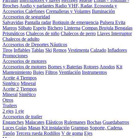
Parrillas
Interruptores y llaves
Herrajes
Muelle
Lonas - Toldillas -
Broches
Audio y parlantes
Radio VHF, Radar, Ecosonda y
Accesorios
Calefones
Cremalleras y Volantes
Iluminación
Accesorios de seguridad
Salvavidas
Pantalla radar
Botiquin de emergencia
Pulsera Evita
Mareos
Silbato
Espejo
Bichero
Linterna
Compas Brujula
Bengalas
Prismáticos
Chalecos de niño
Chalecos de perro
Llaves Interruptor
Chalecos de adulto
Accesorios de Deportes Náuticos
Tiros
Inflables
Tablas
Ski
Remos
Vestimenta
Calzado
Infladores
Promociones
Accesorios de motores
Accesorios de motores
Bornes y Baterias
Rotores
Anodos
Kit
Mantenimiento
Bujes
Filtros
Ventilación
Instrumentos
Aceite 4 Tiempos
Sintético
Mineral
Aceite 2 Tiempos
Mineral
Sintético
Otros
Trailers
2 ejes
1 eje
Accesorios de trailer
Enganches
Malacates
Elásticos
Rulemanes
Bochas
Guardabarros
Luces
Guías
Masas
Kit instalación
Grampas
Soporte, Cadena,
Tapón
Tercera rueda
Rodillos
V de goma
Ejes