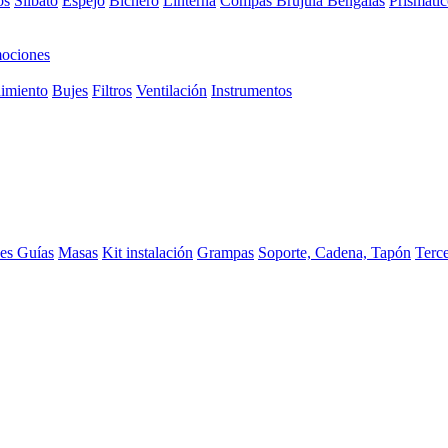
os
Silbato
Espejo
Bichero
Linterna
Compas Brujula
Bengalas
Prismátic
ociones
imiento
Bujes
Filtros
Ventilación
Instrumentos
ces
Guías
Masas
Kit instalación
Grampas
Soporte, Cadena, Tapón
Terc