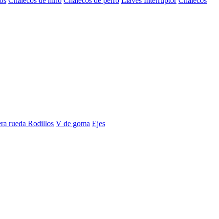
os
Chalecos de niño
Chalecos de perro
Llaves Interruptor
Chalecos
era rueda
Rodillos
V de goma
Ejes