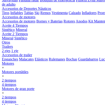
Salvavidas
Pantalla radar
Botiquin de emergencia
Pulsera Evita Mare
de adulto
Accesorios de Deportes Náuticos
Tiros
Inflables
Tablas
Ski
Remos
Vestimenta
Calzado
Infladores
Prom
Accesorios de motores
Accesorios de motores
Bornes y Baterias
Rotores
Anodos
Kit Manten
Aceite 4 Tiempos
Sintético
Mineral
Aceite 2 Tiempos
Mineral
Sintético
Otros
Trailers
2 ejes
1 eje
Accesorios de trailer
Enganches
Malacates
Elásticos
Rulemanes
Bochas
Guardabarros
Lu
Motores
+
Motores portátiles
+
2 tiempos
4 tiempos
Motores de gran porte
+
2 tiempos
4 tiempos