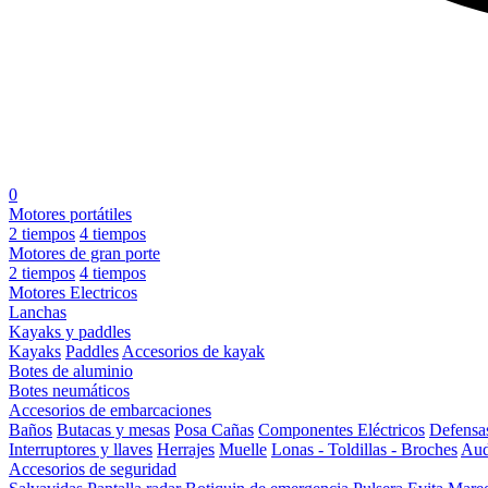
0
Motores portátiles
2 tiempos
4 tiempos
Motores de gran porte
2 tiempos
4 tiempos
Motores Electricos
Lanchas
Kayaks y paddles
Kayaks
Paddles
Accesorios de kayak
Botes de aluminio
Botes neumáticos
Accesorios de embarcaciones
Baños
Butacas y mesas
Posa Cañas
Componentes Eléctricos
Defensa
Interruptores y llaves
Herrajes
Muelle
Lonas - Toldillas - Broches
Aud
Accesorios de seguridad