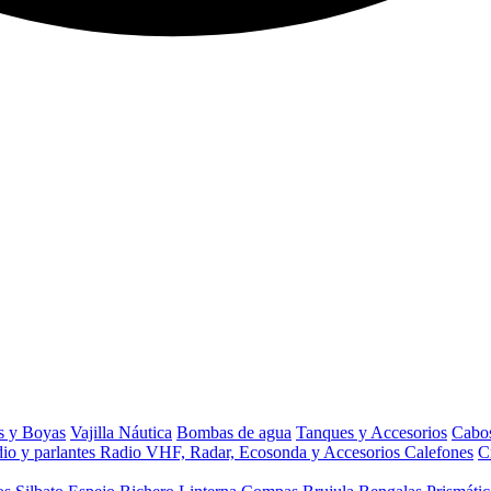
s y Boyas
Vajilla Náutica
Bombas de agua
Tanques y Accesorios
Cabos
io y parlantes
Radio VHF, Radar, Ecosonda y Accesorios
Calefones
C