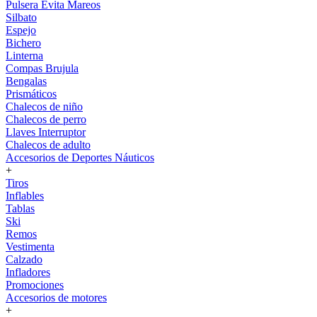
Pulsera Evita Mareos
Silbato
Espejo
Bichero
Linterna
Compas Brujula
Bengalas
Prismáticos
Chalecos de niño
Chalecos de perro
Llaves Interruptor
Chalecos de adulto
Accesorios de Deportes Náuticos
+
Tiros
Inflables
Tablas
Ski
Remos
Vestimenta
Calzado
Infladores
Promociones
Accesorios de motores
+