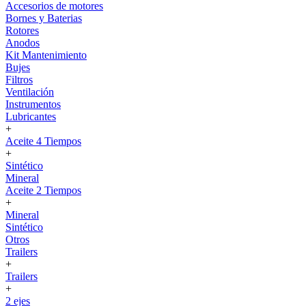
Accesorios de motores
Bornes y Baterias
Rotores
Anodos
Kit Mantenimiento
Bujes
Filtros
Ventilación
Instrumentos
Lubricantes
+
Aceite 4 Tiempos
+
Sintético
Mineral
Aceite 2 Tiempos
+
Mineral
Sintético
Otros
Trailers
+
Trailers
+
2 ejes