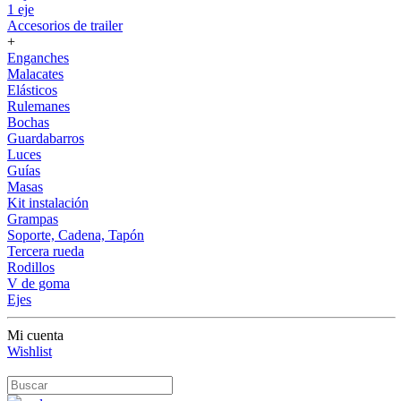
1 eje
Accesorios de trailer
+
Enganches
Malacates
Elásticos
Rulemanes
Bochas
Guardabarros
Luces
Guías
Masas
Kit instalación
Grampas
Soporte, Cadena, Tapón
Tercera rueda
Rodillos
V de goma
Ejes
Mi cuenta
Wishlist