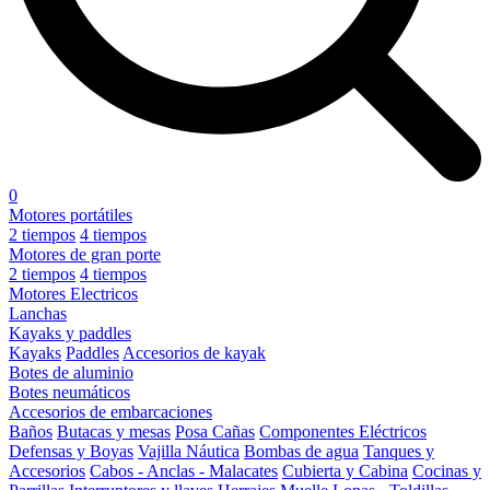
0
Motores portátiles
2 tiempos
4 tiempos
Motores de gran porte
2 tiempos
4 tiempos
Motores Electricos
Lanchas
Kayaks y paddles
Kayaks
Paddles
Accesorios de kayak
Botes de aluminio
Botes neumáticos
Accesorios de embarcaciones
Baños
Butacas y mesas
Posa Cañas
Componentes Eléctricos
Defensas y Boyas
Vajilla Náutica
Bombas de agua
Tanques y
Accesorios
Cabos - Anclas - Malacates
Cubierta y Cabina
Cocinas y