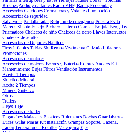
Parrillas
Interruptores y llaves
Herrajes
Muelle
Lonas - Toldillas -
Broches
Audio y parlantes
Radio VHF, Radar, Ecosonda y
Accesorios
Calefones
Cremalleras y Volantes
Iluminación
Accesorios de seguridad
Salvavidas
Pantalla radar
Botiquin de emergencia
Pulsera Evita
Mareos
Silbato
Espejo
Bichero
Linterna
Compas Brujula
Bengalas
Prismáticos
Chalecos de niño
Chalecos de perro
Llaves Interruptor
Chalecos de adulto
Accesorios de Deportes Náuticos
Tiros
Inflables
Tablas
Ski
Remos
Vestimenta
Calzado
Infladores
Promociones
Accesorios de motores
Accesorios de motores
Bornes y Baterias
Rotores
Anodos
Kit
Mantenimiento
Bujes
Filtros
Ventilación
Instrumentos
Aceite 4 Tiempos
Sintético
Mineral
Aceite 2 Tiempos
Mineral
Sintético
Otros
Trailers
2 ejes
1 eje
Accesorios de trailer
Enganches
Malacates
Elásticos
Rulemanes
Bochas
Guardabarros
Luces
Guías
Masas
Kit instalación
Grampas
Soporte, Cadena,
Tapón
Tercera rueda
Rodillos
V de goma
Ejes