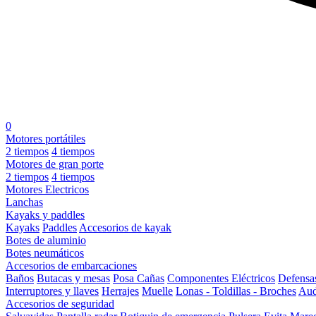
0
Motores portátiles
2 tiempos
4 tiempos
Motores de gran porte
2 tiempos
4 tiempos
Motores Electricos
Lanchas
Kayaks y paddles
Kayaks
Paddles
Accesorios de kayak
Botes de aluminio
Botes neumáticos
Accesorios de embarcaciones
Baños
Butacas y mesas
Posa Cañas
Componentes Eléctricos
Defensa
Interruptores y llaves
Herrajes
Muelle
Lonas - Toldillas - Broches
Aud
Accesorios de seguridad