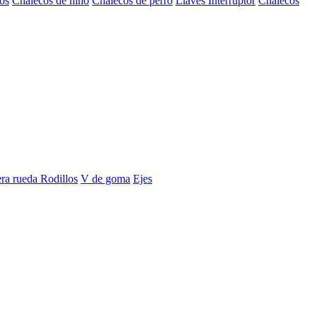
os
Chalecos de niño
Chalecos de perro
Llaves Interruptor
Chalecos
era rueda
Rodillos
V de goma
Ejes