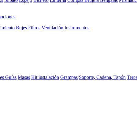
os
Silbato
Espejo
Bichero
Linterna
Compas Brujula
Bengalas
Prismátic
ociones
imiento
Bujes
Filtros
Ventilación
Instrumentos
ces
Guías
Masas
Kit instalación
Grampas
Soporte, Cadena, Tapón
Terc