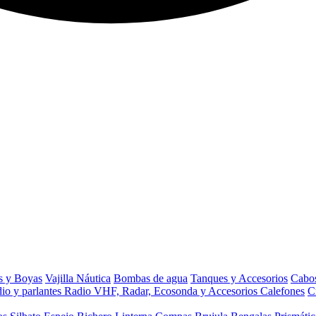
s y Boyas
Vajilla Náutica
Bombas de agua
Tanques y Accesorios
Cabos
io y parlantes
Radio VHF, Radar, Ecosonda y Accesorios
Calefones
C