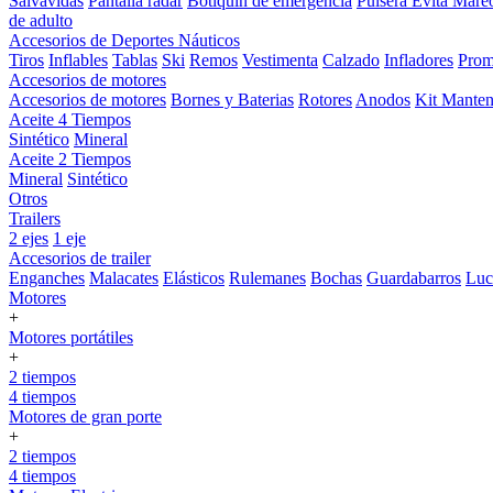
Salvavidas
Pantalla radar
Botiquin de emergencia
Pulsera Evita Mare
de adulto
Accesorios de Deportes Náuticos
Tiros
Inflables
Tablas
Ski
Remos
Vestimenta
Calzado
Infladores
Prom
Accesorios de motores
Accesorios de motores
Bornes y Baterias
Rotores
Anodos
Kit Manten
Aceite 4 Tiempos
Sintético
Mineral
Aceite 2 Tiempos
Mineral
Sintético
Otros
Trailers
2 ejes
1 eje
Accesorios de trailer
Enganches
Malacates
Elásticos
Rulemanes
Bochas
Guardabarros
Lu
Motores
+
Motores portátiles
+
2 tiempos
4 tiempos
Motores de gran porte
+
2 tiempos
4 tiempos