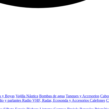
s y Boyas
Vajilla Náutica
Bombas de agua
Tanques y Accesorios
Cabos
io y parlantes
Radio VHF, Radar, Ecosonda y Accesorios
Calefones
C