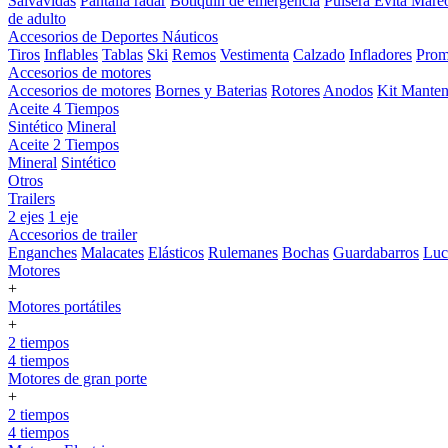
Salvavidas
Pantalla radar
Botiquin de emergencia
Pulsera Evita Mare
de adulto
Accesorios de Deportes Náuticos
Tiros
Inflables
Tablas
Ski
Remos
Vestimenta
Calzado
Infladores
Prom
Accesorios de motores
Accesorios de motores
Bornes y Baterias
Rotores
Anodos
Kit Manten
Aceite 4 Tiempos
Sintético
Mineral
Aceite 2 Tiempos
Mineral
Sintético
Otros
Trailers
2 ejes
1 eje
Accesorios de trailer
Enganches
Malacates
Elásticos
Rulemanes
Bochas
Guardabarros
Lu
Motores
+
Motores portátiles
+
2 tiempos
4 tiempos
Motores de gran porte
+
2 tiempos
4 tiempos