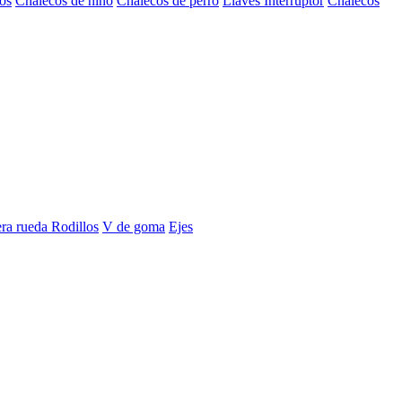
os
Chalecos de niño
Chalecos de perro
Llaves Interruptor
Chalecos
era rueda
Rodillos
V de goma
Ejes