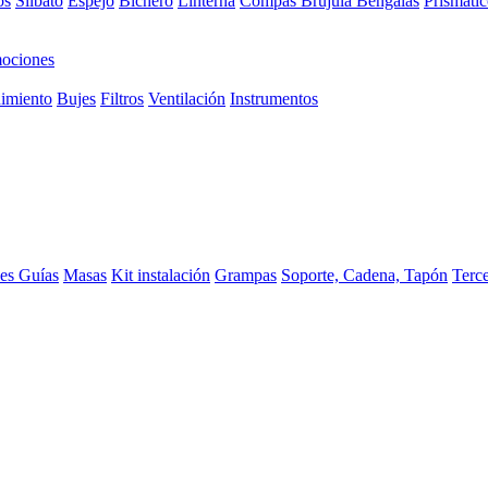
os
Silbato
Espejo
Bichero
Linterna
Compas Brujula
Bengalas
Prismátic
ociones
imiento
Bujes
Filtros
Ventilación
Instrumentos
ces
Guías
Masas
Kit instalación
Grampas
Soporte, Cadena, Tapón
Terc