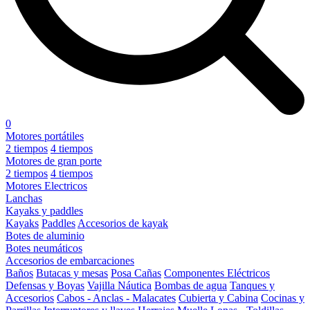
0
Motores portátiles
2 tiempos
4 tiempos
Motores de gran porte
2 tiempos
4 tiempos
Motores Electricos
Lanchas
Kayaks y paddles
Kayaks
Paddles
Accesorios de kayak
Botes de aluminio
Botes neumáticos
Accesorios de embarcaciones
Baños
Butacas y mesas
Posa Cañas
Componentes Eléctricos
Defensas y Boyas
Vajilla Náutica
Bombas de agua
Tanques y
Accesorios
Cabos - Anclas - Malacates
Cubierta y Cabina
Cocinas y