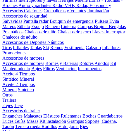
Parrillas
Interruptores y llaves
Herrajes
Muelle
Lonas - Toldillas -
Broches
Audio y parlantes
Radio VHF, Radar, Ecosonda y
Accesorios
Calefones
Cremalleras y Volantes
Iluminación
Accesorios de seguridad
Salvavidas
Pantalla radar
Botiquin de emergencia
Pulsera Evita
Mareos
Silbato
Espejo
Bichero
Linterna
Compas Brujula
Bengalas
Prismáticos
Chalecos de niño
Chalecos de perro
Llaves Interruptor
Chalecos de adulto
Accesorios de Deportes Náuticos
Tiros
Inflables
Tablas
Ski
Remos
Vestimenta
Calzado
Infladores
Promociones
Accesorios de motores
Accesorios de motores
Bornes y Baterias
Rotores
Anodos
Kit
Mantenimiento
Bujes
Filtros
Ventilación
Instrumentos
Aceite 4 Tiempos
Sintético
Mineral
Aceite 2 Tiempos
Mineral
Sintético
Otros
Trailers
2 ejes
1 eje
Accesorios de trailer
Enganches
Malacates
Elásticos
Rulemanes
Bochas
Guardabarros
Luces
Guías
Masas
Kit instalación
Grampas
Soporte, Cadena,
Tapón
Tercera rueda
Rodillos
V de goma
Ejes