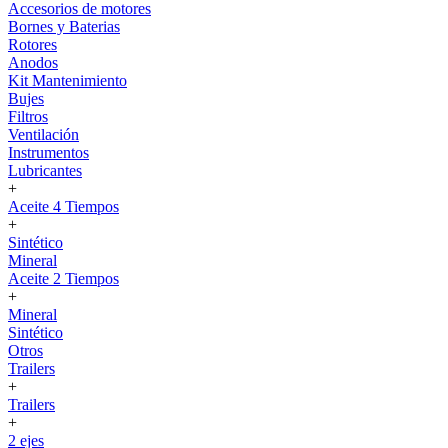
Accesorios de motores
Bornes y Baterias
Rotores
Anodos
Kit Mantenimiento
Bujes
Filtros
Ventilación
Instrumentos
Lubricantes
+
Aceite 4 Tiempos
+
Sintético
Mineral
Aceite 2 Tiempos
+
Mineral
Sintético
Otros
Trailers
+
Trailers
+
2 ejes