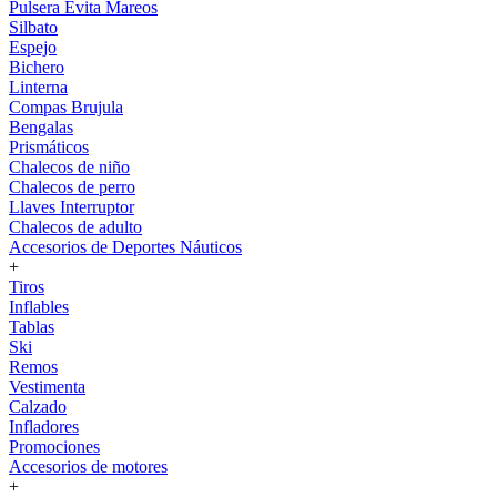
Pulsera Evita Mareos
Silbato
Espejo
Bichero
Linterna
Compas Brujula
Bengalas
Prismáticos
Chalecos de niño
Chalecos de perro
Llaves Interruptor
Chalecos de adulto
Accesorios de Deportes Náuticos
+
Tiros
Inflables
Tablas
Ski
Remos
Vestimenta
Calzado
Infladores
Promociones
Accesorios de motores
+