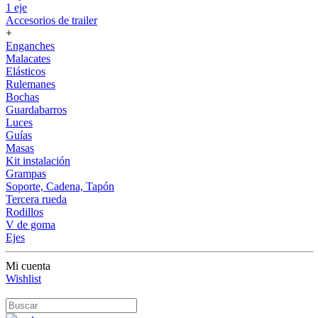
1 eje
Accesorios de trailer
+
Enganches
Malacates
Elásticos
Rulemanes
Bochas
Guardabarros
Luces
Guías
Masas
Kit instalación
Grampas
Soporte, Cadena, Tapón
Tercera rueda
Rodillos
V de goma
Ejes
Mi cuenta
Wishlist