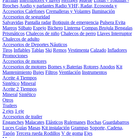
Parrillas
Interruptores y llaves
Herrajes
Muelle
Lonas - Toldillas -
Broches
Audio y parlantes
Radio VHF, Radar, Ecosonda y
Accesorios
Calefones
Cremalleras y Volantes
Iluminación
Accesorios de seguridad
Salvavidas
Pantalla radar
Botiquin de emergencia
Pulsera Evita
Mareos
Silbato
Espejo
Bichero
Linterna
Compas Brujula
Bengalas
Prismáticos
Chalecos de niño
Chalecos de perro
Llaves Interruptor
Chalecos de adulto
Accesorios de Deportes Náuticos
Tiros
Inflables
Tablas
Ski
Remos
Vestimenta
Calzado
Infladores
Promociones
Accesorios de motores
Accesorios de motores
Bornes y Baterias
Rotores
Anodos
Kit
Mantenimiento
Bujes
Filtros
Ventilación
Instrumentos
Aceite 4 Tiempos
Sintético
Mineral
Aceite 2 Tiempos
Mineral
Sintético
Otros
Trailers
2 ejes
1 eje
Accesorios de trailer
Enganches
Malacates
Elásticos
Rulemanes
Bochas
Guardabarros
Luces
Guías
Masas
Kit instalación
Grampas
Soporte, Cadena,
Tapón
Tercera rueda
Rodillos
V de goma
Ejes