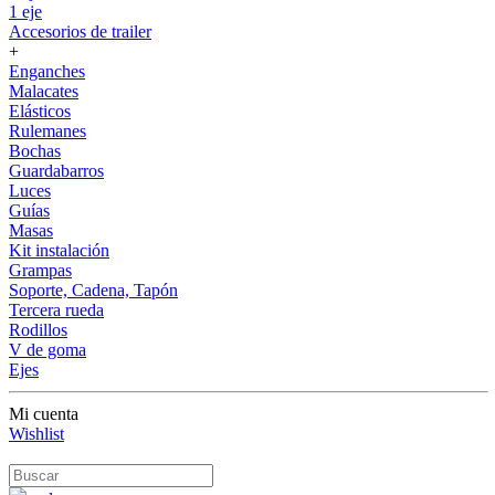
1 eje
Accesorios de trailer
+
Enganches
Malacates
Elásticos
Rulemanes
Bochas
Guardabarros
Luces
Guías
Masas
Kit instalación
Grampas
Soporte, Cadena, Tapón
Tercera rueda
Rodillos
V de goma
Ejes
Mi cuenta
Wishlist