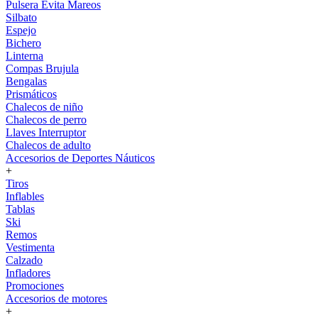
Pulsera Evita Mareos
Silbato
Espejo
Bichero
Linterna
Compas Brujula
Bengalas
Prismáticos
Chalecos de niño
Chalecos de perro
Llaves Interruptor
Chalecos de adulto
Accesorios de Deportes Náuticos
+
Tiros
Inflables
Tablas
Ski
Remos
Vestimenta
Calzado
Infladores
Promociones
Accesorios de motores
+