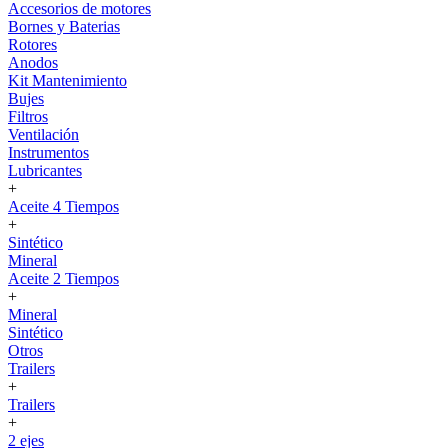
Accesorios de motores
Bornes y Baterias
Rotores
Anodos
Kit Mantenimiento
Bujes
Filtros
Ventilación
Instrumentos
Lubricantes
+
Aceite 4 Tiempos
+
Sintético
Mineral
Aceite 2 Tiempos
+
Mineral
Sintético
Otros
Trailers
+
Trailers
+
2 ejes