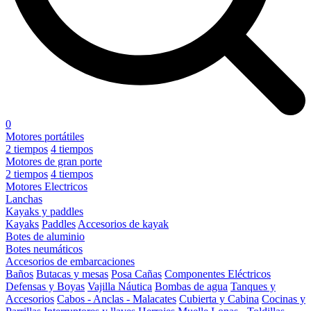
0
Motores portátiles
2 tiempos
4 tiempos
Motores de gran porte
2 tiempos
4 tiempos
Motores Electricos
Lanchas
Kayaks y paddles
Kayaks
Paddles
Accesorios de kayak
Botes de aluminio
Botes neumáticos
Accesorios de embarcaciones
Baños
Butacas y mesas
Posa Cañas
Componentes Eléctricos
Defensas y Boyas
Vajilla Náutica
Bombas de agua
Tanques y
Accesorios
Cabos - Anclas - Malacates
Cubierta y Cabina
Cocinas y