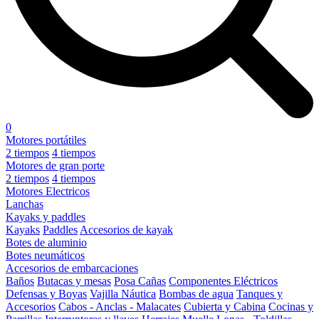
0
Motores portátiles
2 tiempos
4 tiempos
Motores de gran porte
2 tiempos
4 tiempos
Motores Electricos
Lanchas
Kayaks y paddles
Kayaks
Paddles
Accesorios de kayak
Botes de aluminio
Botes neumáticos
Accesorios de embarcaciones
Baños
Butacas y mesas
Posa Cañas
Componentes Eléctricos
Defensas y Boyas
Vajilla Náutica
Bombas de agua
Tanques y
Accesorios
Cabos - Anclas - Malacates
Cubierta y Cabina
Cocinas y