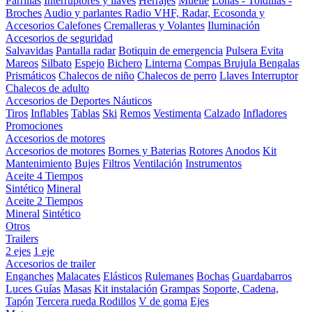
Parrillas
Interruptores y llaves
Herrajes
Muelle
Lonas - Toldillas -
Broches
Audio y parlantes
Radio VHF, Radar, Ecosonda y
Accesorios
Calefones
Cremalleras y Volantes
Iluminación
Accesorios de seguridad
Salvavidas
Pantalla radar
Botiquin de emergencia
Pulsera Evita
Mareos
Silbato
Espejo
Bichero
Linterna
Compas Brujula
Bengalas
Prismáticos
Chalecos de niño
Chalecos de perro
Llaves Interruptor
Chalecos de adulto
Accesorios de Deportes Náuticos
Tiros
Inflables
Tablas
Ski
Remos
Vestimenta
Calzado
Infladores
Promociones
Accesorios de motores
Accesorios de motores
Bornes y Baterias
Rotores
Anodos
Kit
Mantenimiento
Bujes
Filtros
Ventilación
Instrumentos
Aceite 4 Tiempos
Sintético
Mineral
Aceite 2 Tiempos
Mineral
Sintético
Otros
Trailers
2 ejes
1 eje
Accesorios de trailer
Enganches
Malacates
Elásticos
Rulemanes
Bochas
Guardabarros
Luces
Guías
Masas
Kit instalación
Grampas
Soporte, Cadena,
Tapón
Tercera rueda
Rodillos
V de goma
Ejes