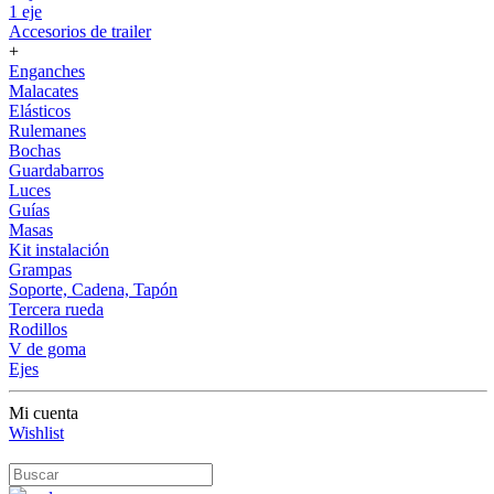
1 eje
Accesorios de trailer
+
Enganches
Malacates
Elásticos
Rulemanes
Bochas
Guardabarros
Luces
Guías
Masas
Kit instalación
Grampas
Soporte, Cadena, Tapón
Tercera rueda
Rodillos
V de goma
Ejes
Mi cuenta
Wishlist