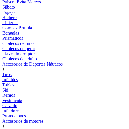
Pulsera Evita Mareos
Silbato
Espejo
Bichero
Linterna
Compas Brujula
Bengalas
Prismáticos
Chalecos de niño
Chalecos de perro
Llaves Interruptor
Chalecos de adulto
Accesorios de Deportes Náuticos
+
Tiros
Inflables
Tablas
Ski
Remos
Vestimenta
Calzado
Infladores
Promociones
Accesorios de motores
+