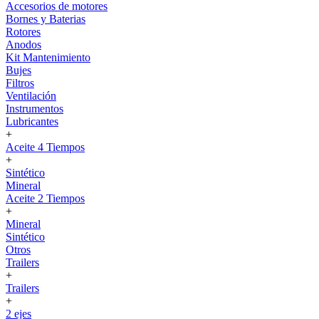
Accesorios de motores
Bornes y Baterias
Rotores
Anodos
Kit Mantenimiento
Bujes
Filtros
Ventilación
Instrumentos
Lubricantes
+
Aceite 4 Tiempos
+
Sintético
Mineral
Aceite 2 Tiempos
+
Mineral
Sintético
Otros
Trailers
+
Trailers
+
2 ejes