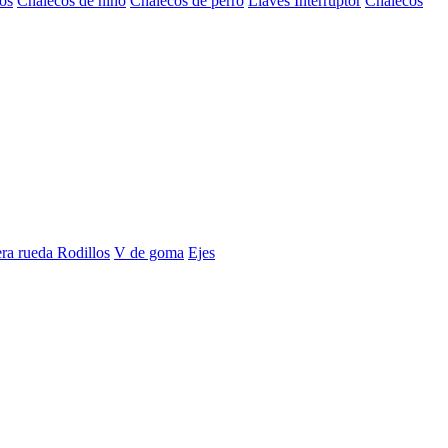
os
Chalecos de niño
Chalecos de perro
Llaves Interruptor
Chalecos
era rueda
Rodillos
V de goma
Ejes