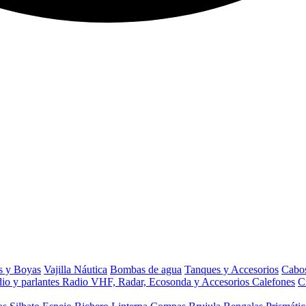
s y Boyas
Vajilla Náutica
Bombas de agua
Tanques y Accesorios
Cabos
io y parlantes
Radio VHF, Radar, Ecosonda y Accesorios
Calefones
C