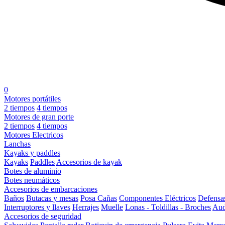
0
Motores portátiles
2 tiempos
4 tiempos
Motores de gran porte
2 tiempos
4 tiempos
Motores Electricos
Lanchas
Kayaks y paddles
Kayaks
Paddles
Accesorios de kayak
Botes de aluminio
Botes neumáticos
Accesorios de embarcaciones
Baños
Butacas y mesas
Posa Cañas
Componentes Eléctricos
Defensa
Interruptores y llaves
Herrajes
Muelle
Lonas - Toldillas - Broches
Aud
Accesorios de seguridad