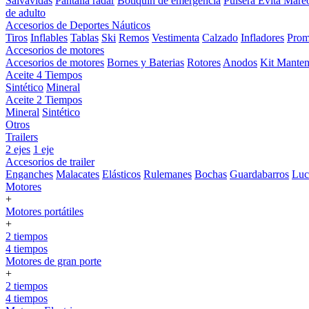
Salvavidas
Pantalla radar
Botiquin de emergencia
Pulsera Evita Mare
de adulto
Accesorios de Deportes Náuticos
Tiros
Inflables
Tablas
Ski
Remos
Vestimenta
Calzado
Infladores
Prom
Accesorios de motores
Accesorios de motores
Bornes y Baterias
Rotores
Anodos
Kit Manten
Aceite 4 Tiempos
Sintético
Mineral
Aceite 2 Tiempos
Mineral
Sintético
Otros
Trailers
2 ejes
1 eje
Accesorios de trailer
Enganches
Malacates
Elásticos
Rulemanes
Bochas
Guardabarros
Lu
Motores
+
Motores portátiles
+
2 tiempos
4 tiempos
Motores de gran porte
+
2 tiempos
4 tiempos