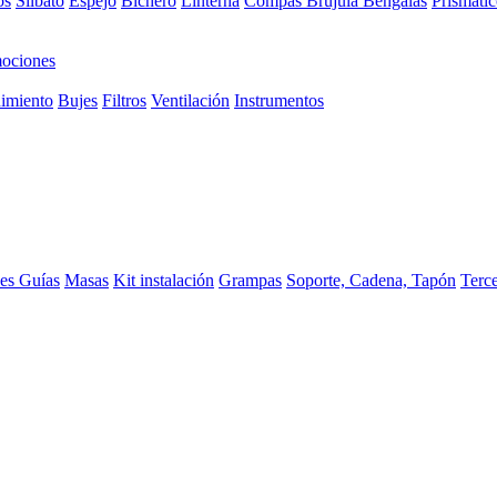
os
Silbato
Espejo
Bichero
Linterna
Compas Brujula
Bengalas
Prismátic
ociones
imiento
Bujes
Filtros
Ventilación
Instrumentos
ces
Guías
Masas
Kit instalación
Grampas
Soporte, Cadena, Tapón
Terc