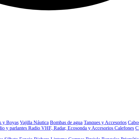
s y Boyas
Vajilla Náutica
Bombas de agua
Tanques y Accesorios
Cabos
io y parlantes
Radio VHF, Radar, Ecosonda y Accesorios
Calefones
C