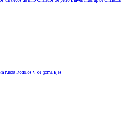
os
Chalecos de niño
Chalecos de perro
Llaves Interruptor
Chalecos
era rueda
Rodillos
V de goma
Ejes