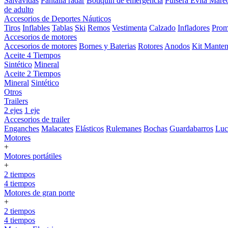
Salvavidas
Pantalla radar
Botiquin de emergencia
Pulsera Evita Mare
de adulto
Accesorios de Deportes Náuticos
Tiros
Inflables
Tablas
Ski
Remos
Vestimenta
Calzado
Infladores
Prom
Accesorios de motores
Accesorios de motores
Bornes y Baterias
Rotores
Anodos
Kit Manten
Aceite 4 Tiempos
Sintético
Mineral
Aceite 2 Tiempos
Mineral
Sintético
Otros
Trailers
2 ejes
1 eje
Accesorios de trailer
Enganches
Malacates
Elásticos
Rulemanes
Bochas
Guardabarros
Lu
Motores
+
Motores portátiles
+
2 tiempos
4 tiempos
Motores de gran porte
+
2 tiempos
4 tiempos