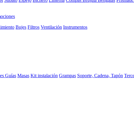
os
Silbato
Espejo
Bichero
Linterna
Compas Brujula
Bengalas
Prismátic
ociones
imiento
Bujes
Filtros
Ventilación
Instrumentos
ces
Guías
Masas
Kit instalación
Grampas
Soporte, Cadena, Tapón
Terc