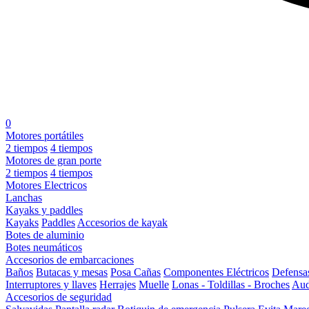
0
Motores portátiles
2 tiempos
4 tiempos
Motores de gran porte
2 tiempos
4 tiempos
Motores Electricos
Lanchas
Kayaks y paddles
Kayaks
Paddles
Accesorios de kayak
Botes de aluminio
Botes neumáticos
Accesorios de embarcaciones
Baños
Butacas y mesas
Posa Cañas
Componentes Eléctricos
Defensa
Interruptores y llaves
Herrajes
Muelle
Lonas - Toldillas - Broches
Aud
Accesorios de seguridad