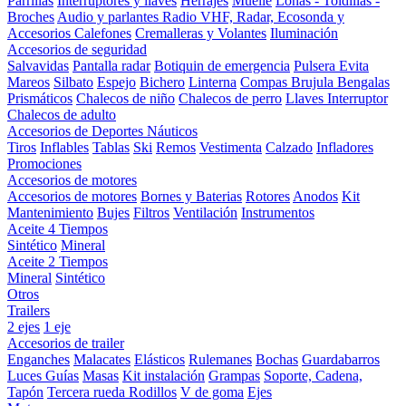
Parrillas
Interruptores y llaves
Herrajes
Muelle
Lonas - Toldillas -
Broches
Audio y parlantes
Radio VHF, Radar, Ecosonda y
Accesorios
Calefones
Cremalleras y Volantes
Iluminación
Accesorios de seguridad
Salvavidas
Pantalla radar
Botiquin de emergencia
Pulsera Evita
Mareos
Silbato
Espejo
Bichero
Linterna
Compas Brujula
Bengalas
Prismáticos
Chalecos de niño
Chalecos de perro
Llaves Interruptor
Chalecos de adulto
Accesorios de Deportes Náuticos
Tiros
Inflables
Tablas
Ski
Remos
Vestimenta
Calzado
Infladores
Promociones
Accesorios de motores
Accesorios de motores
Bornes y Baterias
Rotores
Anodos
Kit
Mantenimiento
Bujes
Filtros
Ventilación
Instrumentos
Aceite 4 Tiempos
Sintético
Mineral
Aceite 2 Tiempos
Mineral
Sintético
Otros
Trailers
2 ejes
1 eje
Accesorios de trailer
Enganches
Malacates
Elásticos
Rulemanes
Bochas
Guardabarros
Luces
Guías
Masas
Kit instalación
Grampas
Soporte, Cadena,
Tapón
Tercera rueda
Rodillos
V de goma
Ejes