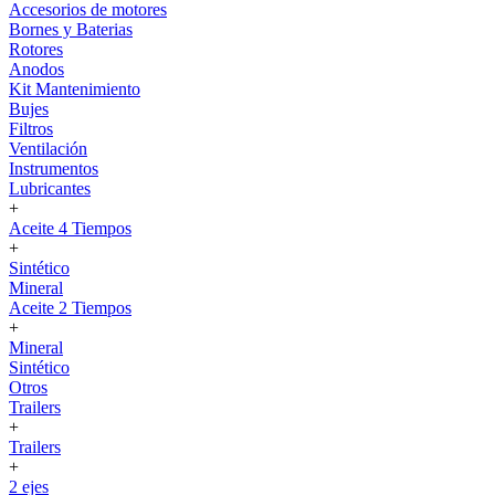
Accesorios de motores
Bornes y Baterias
Rotores
Anodos
Kit Mantenimiento
Bujes
Filtros
Ventilación
Instrumentos
Lubricantes
+
Aceite 4 Tiempos
+
Sintético
Mineral
Aceite 2 Tiempos
+
Mineral
Sintético
Otros
Trailers
+
Trailers
+
2 ejes