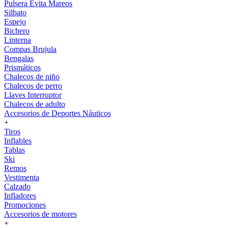
Pulsera Evita Mareos
Silbato
Espejo
Bichero
Linterna
Compas Brujula
Bengalas
Prismáticos
Chalecos de niño
Chalecos de perro
Llaves Interruptor
Chalecos de adulto
Accesorios de Deportes Náuticos
+
Tiros
Inflables
Tablas
Ski
Remos
Vestimenta
Calzado
Infladores
Promociones
Accesorios de motores
+