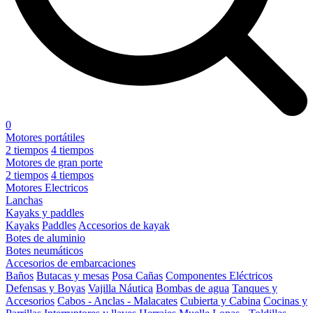
0
Motores portátiles
2 tiempos
4 tiempos
Motores de gran porte
2 tiempos
4 tiempos
Motores Electricos
Lanchas
Kayaks y paddles
Kayaks
Paddles
Accesorios de kayak
Botes de aluminio
Botes neumáticos
Accesorios de embarcaciones
Baños
Butacas y mesas
Posa Cañas
Componentes Eléctricos
Defensas y Boyas
Vajilla Náutica
Bombas de agua
Tanques y
Accesorios
Cabos - Anclas - Malacates
Cubierta y Cabina
Cocinas y