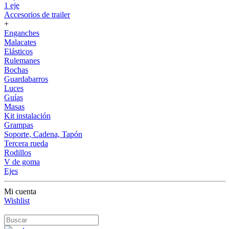
1 eje
Accesorios de trailer
+
Enganches
Malacates
Elásticos
Rulemanes
Bochas
Guardabarros
Luces
Guías
Masas
Kit instalación
Grampas
Soporte, Cadena, Tapón
Tercera rueda
Rodillos
V de goma
Ejes
Mi cuenta
Wishlist